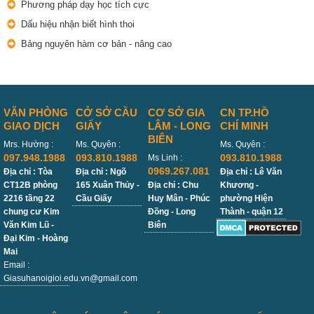
Phương pháp dạy học tích cực
Dấu hiệu nhận biết hình thoi
Bảng nguyên hàm cơ bản - nâng cao
VĂN PHÒNG
CỞ SỞ CẦU
CƠ SỞ GIA
CN TP.HỒ
GIAO DỊCH
GIẤY
LÂM - LONG
CHÍ MINH
BIÊN
Mrs. Hường :
Ms. Quyên :
Ms. Quyên :
097.948.1988
093.810.1988
093.810.1988
Ms Linh :
0969.267.081
Địa chỉ : Tòa
Địa chỉ : Ngõ
Địa chỉ : Lê Văn
CT12B phòng
165 Xuân Thủy -
Địa chỉ : Chu
Khương -
2216 tầng 22
Cầu Giấy
Huy Mân - Phúc
phường Hiện
chung cư Kim
Đồng - Long
Thành - quận 12
Văn Kim Lũ -
Biên
Đại Kim - Hoàng
Mai
Email :
Giasuhanoigioi.edu.vn@gmail.com