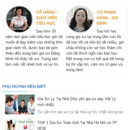
CÔ HẰNG -
CÔ PHẠM
GIÁO VIÊN
HẰNG - BA
TIỂU HỌC
ĐÌNH
Sau hơn 20
Sau khi học
năm làm giáo viên tiểu học giờ tối
cùng gia sư tại trung tâm con tôi
muốn đi dạy thêm vào những thời
đã học tốt và tiến bộ rất nhiều, giờ
gian rảnh rỗi, được bạn bè giới
cháu không còn sợ học thậm chí
thiệu đến trung tâm gia sư Đăng
còn rất thích ngồi vào bàn học.
Minh tôi thấy rất vui. Trung tâm
Rất mong con có kết quả tốt trong
làm việc rất nhiệt tình và uy tín.
kỳ thi sắp tới, cám ơn cô giáo và
trung tâm!
PHỤ HUYNH NÊN BIẾT
Gia Sư Lý Tại Nhà (Học phí gia sư dạy Vật Lý
mới nhất)
Tư vấn tìm gia sư Lý tại nhà uy tín, chất lượng tại
Hà Nội và HCM, nhận dạy kèm học sinh ...
TOP 1 Gia Sư Toán Giỏi Tại Nhà Hà Nội và TP
HCM