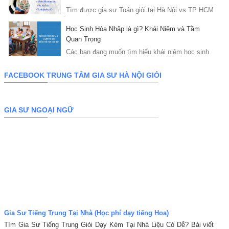
Tìm được gia sư Toán giỏi tại Hà Nội vs TP HCM
là điều không hề dễ khi hiện nay có rất ...
Học Sinh Hòa Nhập là gì? Khái Niệm và Tầm
Quan Trọng
Các bạn đang muốn tìm hiểu khái niệm học sinh
hòa nhập là gì? những em học sinh như nào thì cần ...
FACEBOOK TRUNG TÂM GIA SƯ HÀ NỘI GIỎI
GIA SƯ NGOẠI NGỮ
Gia Sư Tiếng Trung Tại Nhà (Học phí dạy tiếng Hoa)
Tìm Gia Sư Tiếng Trung Giỏi Dạy Kèm Tại Nhà Liệu Có Dễ? Bài viết