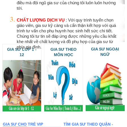
điều mà đội ngũ gia sư của chúng tôi luôn luôn hướng
tới.
CHẤT LƯỢNG DỊCH VỤ
: Với quy trình tuyển chọn
giáo viên, gia sư kỹ càng và cẩn thận kết hợp với quá
trình tư vấn cho phụ huynh học sinh hết sức chi tiết.
Chúng tôi tư tin sẽ đáp ứng được những yêu cầu khắt
khe nhất về chất lượng và đồ phụ hợp của gia sư từ
phía gia đình.
GIA SƯ NGOẠI
GIA SƯ LỚP 1 -
GIA SƯ THEO
NGỮ
12
MÔN HỌC
GIA SƯ CHO TRẺ VIP
TÌM GIA SƯ THEO QUẬN -