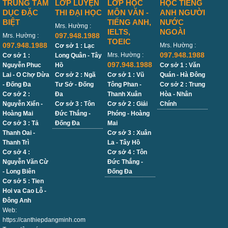
TRUNG TÂM
LỚP LUYỆN
LỚP HỌC
HỌC TIẾNG
DỤC ĐẶC
THI ĐẠI HỌC
MÔN VĂN -
ANH NGƯỜI
BIỆT
TIẾNG ANH,
NƯỚC
Mrs. Hường :
IELTS,
NGOÀI
097.948.1988
Mrs. Hường :
TOEIC
097.948.1988
Mrs. Hường :
Cơ sở 1 : Lạc
097.948.1988
Mrs. Hường :
Cơ sở 1 :
Long Quân - Tây
097.948.1988
Nguyễn Phuc
Hồ
Cơ sở 1 : Văn
Lai - O Chợ Dừa
Cơ sở 2 : Ngã
Cơ sở 1 : Vũ
Quán - Hà Đông
- Đống Đa
Tư Sở - Đống
Tông Phan -
Cơ sở 2 : Trung
Cơ sở 2 :
Đa
Thanh Xuân
Hòa - Nhân
Nguyễn Xiển -
Cơ sở 3 : Tôn
Cơ sở 2 : Giải
Chính
Hoàng Mai
Đức Thắng -
Phóng - Hoàng
Cơ sở 3 : Tả
Đống Đa
Mai
Thanh Oai -
Cơ sở 3 : Xuân
Thanh Trì
La - Tây Hồ
Cơ sở 4 :
Cơ sở 4 : Tôn
Nguyễn Văn Cừ
Đức Thắng -
- Long Biên
Đống Đa
Cơ sở 5 : Tien
Hoi va Cao Lỗ -
Đông Anh
Web:
https://canthiepdangminh.com