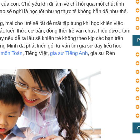
của con. Chủ yếu khi đi làm về chỉ hỏi qua một chút tình
ao sẽ nghĩ là học tốt nhưng thực tế không hẳn đã như thế.
g, mải chơi trẻ sẽ rât dễ mất tập trung khi học khiến việc
c kiến thức cơ bản, đồng thời trẻ vẫn chưa hiểu được tầm
ày nếu dễ ra lâu sẽ khiến trẻ không theo kịp các bạn trên
P
g Minh đã phát triển gói tư vấn tìm gia sư dạy tiểu học
ư môn Toán
, Tiếng Việt,
gia sư Tiếng Anh
, gia sư Rèn
G