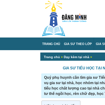
TRANG CHỦ
GIA SƯ THEO LỚP
GIA 
Trang chủ
»
Dạy kèm tại nhà
»
GIA SƯ TIỂU HỌC TẠI 
Quý phụ huynh cần tìm gia sư Tiểu
vụ gia sư tại nhà, học nhóm tại nh
tiểu học chât lượng cao tại nhà cho
tư thế ngồi học, rèn chữ đẹp, học 