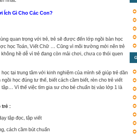
ắn nhất.
Lợi Ích Gì Cho Các Con?
ùng quan trọng với trẻ, trẻ sẽ được đến lớp ngồi bàn học
được học Toán, Viết Chữ … Cũng vì môi trường mới nên trẻ
y không hề dễ vì trẻ đang còn mải chơi, chưa co thói quen
G
 học tại trung tâm với kinh nghiệm của mình sẽ giúp trẻ dần
 ngồi học đúng tư thế, biết cách cầm biết, rèn cho trẻ viết
 tập… Vì thế việc tìm gia sư cho bé chuẩn bị vào lớp 1 là
trẻ :
y tập đọc, tập viết
úng, cách cầm bút chuẩn