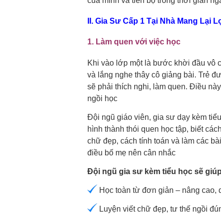
của mình và tiến bộ trong thời gian ng
II. Gia Sư Cấp 1 Tại Nhà Mang Lại 
1. Làm quen với việc học
Khi vào lớp một là bước khời đầu vô c
và lắng nghe thây cô giảng bài. Trẻ 
sẽ phải thích nghi, làm quen. Điều nà
ngồi học
Đội ngũ giáo viên, gia sư dạy kèm tiểu
hình thành thói quen học tập, biết cách
chữ đẹp, cách tính toán và làm các bài
điều bố mẹ nên cân nhắc
Đội ngũ gia sư kèm tiểu học sẽ giúp 
Học toàn từ đơn giản – nâng cao, dạ
Luyện viết chữ đẹp, tư thế ngồi đ