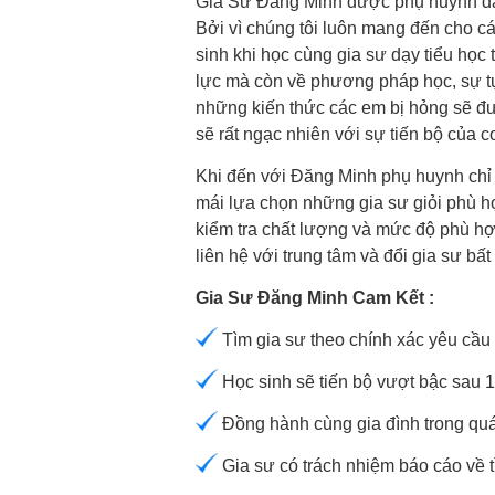
Gia Sư Đăng Minh được phụ huynh đán
Bởi vì chúng tôi luôn mang đến cho cá
sinh khi học cùng gia sư dạy tiểu học 
lực mà còn về phương pháp học, sự tự t
những kiến thức các em bị hỏng sẽ đ
sẽ rất ngạc nhiên với sự tiến bộ của c
Khi đến với Đăng Minh phụ huynh chỉ
mái lựa chọn những gia sư giỏi phù hợ
kiểm tra chất lượng và mức độ phù h
liên hệ với trung tâm và đổi gia sư bất
Gia Sư Đăng Minh Cam Kết :
Tìm gia sư theo chính xác yêu cầu
Học sinh sẽ tiến bộ vượt bậc sau 10
Đồng hành cùng gia đình trong quá
Gia sư có trách nhiệm báo cáo về t