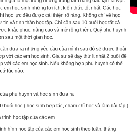
h giá là một trung những trung tâm hàng đầu tại Hà Nội.
c em học sinh những lợi ích, kiến thức tốt nhất. Các học
thì học lực đều được cải thiện rõ ràng. Không chỉ về học
in và tinh thần học tập. Chỉ cần sau 10 buổi học tất cả
ược khắc phục, nâng cao và mở rộng thêm. Quý phụ huynh
on sau một thời gian học.
 cần đưa ra những yêu cầu của mình sau đó sẽ được thoải
p với các em học sinh. Gia sư sẽ dạy thử ít nhất 2 buổi để
ợp với các em học sinh. Nếu không hợp phụ huynh có thể
 cứ lúc nào.
 của phụ huynh và học sinh đưa ra
 buổi học ( học sinh hợp tác, chăm chỉ học và làm bài tập )
 trình học tập của các em
ình hình học tập của các em học sinh theo tuần, tháng