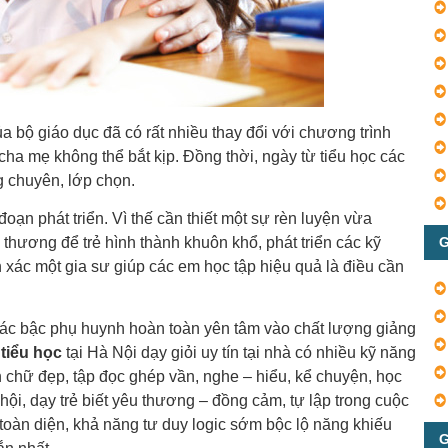
ủa bộ giáo dục đã có rất nhiều thay đổi với chương trình
cha mẹ không thể bắt kịp. Đồng thời, ngày từ tiểu học các
 chuyên, lớp chọn.
 đoạn phát triển. Vì thế cần thiết một sự rèn luyện vừa
G
 thương để trẻ hình thành khuôn khổ, phát triển các kỹ
 xác một gia sư giúp các em học tập hiệu quả là điều cần
các bậc phụ huynh hoàn toàn yên tâm vào chất lượng giảng
 tiểu học
tại Hà Nội dạy giỏi uy tín tại nhà có nhiều kỹ năng
 chữ đẹp, tập đọc ghép vần, nghe – hiểu, kể chuyện, học
hội, dạy trẻ biết yêu thương – đồng cảm, tự lập trong cuộc
toàn diện, khả năng tư duy logic sớm bộc lộ năng khiếu
G