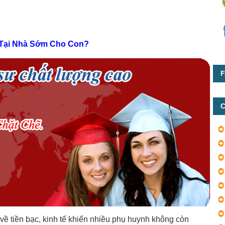
c Tại Nhà Sớm Cho Con?
F
C
về tiền bạc, kinh tế khiến nhiều phụ huynh không còn