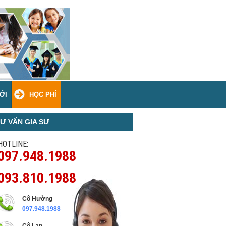
ỚI
HỌC PHÍ
Ư VẤN GIA SƯ
HOTLINE:
097.948.1988
093.810.1988
Cô Hường
097.948.1988