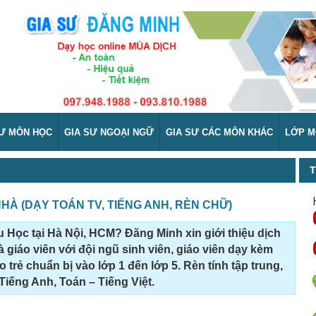
SƯ MÔN HỌC
GIA SƯ NGOẠI NGỮ
GIA SƯ CÁC MÔN KHÁC
LỚP M
T
NHÀ (DẠY TOÁN TV, TIẾNG ANH, RÈN CHỮ)
 Học tại Hà Nội, HCM? Đăng Minh xin giới thiệu dịch
à giáo viên với đội ngũ sinh viên, giáo viên dạy kèm
 trẻ chuẩn bị vào lớp 1 đến lớp 5. Rèn tính tập trung,
Tiếng Anh, Toán – Tiếng Việt.