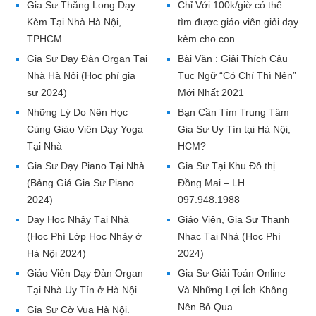
Gia Sư Thăng Long Dạy
Chỉ Với 100k/giờ có thể
Kèm Tại Nhà Hà Nội,
tìm được giáo viên giỏi dạy
TPHCM
kèm cho con
Gia Sư Dạy Đàn Organ Tại
Bài Văn : Giải Thích Câu
Nhà Hà Nội (Học phí gia
Tục Ngữ “Có Chí Thì Nên”
sư 2024)
Mới Nhất 2021
Những Lý Do Nên Học
Bạn Cần Tìm Trung Tâm
Cùng Giáo Viên Dạy Yoga
Gia Sư Uy Tín tại Hà Nội,
Tại Nhà
HCM?
Gia Sư Dạy Piano Tại Nhà
Gia Sư Tại Khu Đô thị
(Bảng Giá Gia Sư Piano
Đồng Mai – LH
2024)
097.948.1988
Dạy Học Nhảy Tại Nhà
Giáo Viên, Gia Sư Thanh
(Học Phí Lớp Học Nhảy ở
Nhạc Tại Nhà (Học Phí
Hà Nội 2024)
2024)
Giáo Viên Dạy Đàn Organ
Gia Sư Giải Toán Online
Tại Nhà Uy Tín ở Hà Nội
Và Những Lợi Ích Không
Nên Bỏ Qua
Gia Sư Cờ Vua Hà Nội.