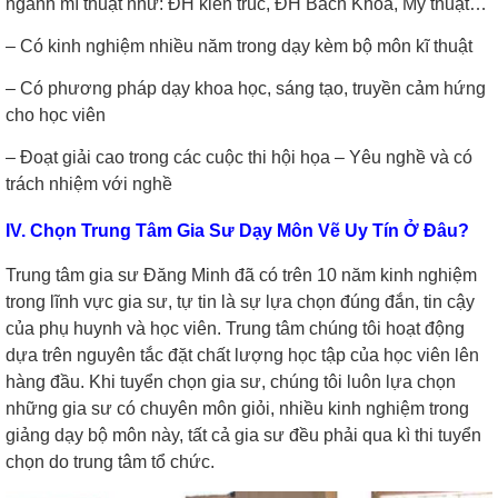
ngành mĩ thuật như: ĐH kiến trúc, ĐH Bách Khoa, Mỹ thuật…
– Có kinh nghiệm nhiều năm trong dạy kèm bộ môn kĩ thuật
– Có phương pháp dạy khoa học, sáng tạo, truyền cảm hứng
cho học viên
– Đoạt giải cao trong các cuộc thi hội họa – Yêu nghề và có
trách nhiệm với nghề
IV. Chọn Trung Tâm Gia Sư Dạy Môn Vẽ Uy Tín Ở Đâu?
Trung tâm gia sư Đăng Minh đã có trên 10 năm kinh nghiệm
trong lĩnh vực gia sư, tự tin là sự lựa chọn đúng đắn, tin cậy
của phụ huynh và học viên. Trung tâm chúng tôi hoạt động
dựa trên nguyên tắc đặt chất lượng học tập của học viên lên
hàng đầu. Khi tuyển chọn gia sư, chúng tôi luôn lựa chọn
những gia sư có chuyên môn giỏi, nhiều kinh nghiệm trong
giảng dạy bộ môn này, tất cả gia sư đều phải qua kì thi tuyển
chọn do trung tâm tổ chức.