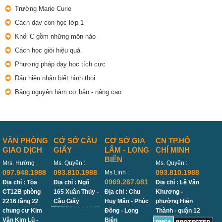
Trường Marie Curie
Cách dạy con học lớp 1
Khối C gồm những môn nào
Cách học giỏi hiệu quả
Phương pháp dạy học tích cực
Dấu hiệu nhận biết hình thoi
Bảng nguyên hàm cơ bản - nâng cao
VĂN PHÒNG
CỞ SỞ CẦU
CƠ SỞ GIA
CN TP.HỒ
GIAO DỊCH
GIẤY
LÂM - LONG
CHÍ MINH
BIÊN
Mrs. Hường :
Ms. Quyên :
Ms. Quyên :
097.948.1988
093.810.1988
093.810.1988
Ms Linh :
0969.267.081
Địa chỉ : Tòa
Địa chỉ : Ngõ
Địa chỉ : Lê Văn
CT12B phòng
165 Xuân Thủy -
Địa chỉ : Chu
Khương -
2216 tầng 22
Cầu Giấy
Huy Mân - Phúc
phường Hiện
chung cư Kim
Đồng - Long
Thành - quận 12
Văn Kim Lũ -
Biên