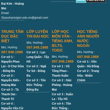
Đại Kim - Hoàng
Mai
Email :
Giasuhanoigioi.edu.vn@gmail.com
TRUNG TÂM
LỚP LUYỆN
LỚP HỌC
HỌC TIẾNG
DỤC ĐẶC
THI ĐẠI HỌC
MÔN VĂN -
ANH NGƯỜI
BIỆT
TIẾNG ANH,
NƯỚC
Mrs. Hường :
IELTS,
NGOÀI
097.948.1988
Mrs. Hường :
TOEIC
097.948.1988
Mrs. Hường :
Cơ sở 1 : Lạc
097.948.1988
Mrs. Hường :
Cơ sở 1 :
Long Quân - Tây
097.948.1988
Nguyễn Phuc
Hồ
Cơ sở 1 : Văn
Lai - O Chợ Dừa
Cơ sở 2 : Ngã
Cơ sở 1 : Vũ
Quán - Hà Đông
- Đống Đa
Tư Sở - Đống
Tông Phan -
Cơ sở 2 : Trung
Cơ sở 2 :
Đa
Thanh Xuân
Hòa - Nhân
Nguyễn Xiển -
Cơ sở 3 : Tôn
Cơ sở 2 : Giải
Chính
Hoàng Mai
Đức Thắng -
Phóng - Hoàng
Cơ sở 3 : Tả
Đống Đa
Mai
Thanh Oai -
Cơ sở 3 : Xuân
Thanh Trì
La - Tây Hồ
Cơ sở 4 :
Cơ sở 4 : Tôn
Nguyễn Văn Cừ
Đức Thắng -