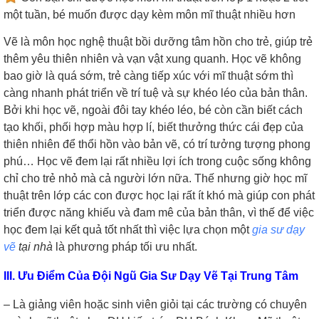
một tuần, bé muốn được dạy kèm môn mĩ thuật nhiều hơn
Vẽ là môn học nghệ thuật bồi dưỡng tâm hồn cho trẻ, giúp trẻ
thêm yêu thiên nhiên và vạn vật xung quanh. Học vẽ không
bao giờ là quá sớm, trẻ càng tiếp xúc với mĩ thuật sớm thì
càng nhanh phát triển về trí tuệ và sự khéo léo của bản thân.
Bởi khi học vẽ, ngoài đôi tay khéo léo, bé còn cần biết cách
tạo khối, phối hợp màu hợp lí, biết thưởng thức cái đẹp của
thiên nhiên để thổi hồn vào bản vẽ, có trí tưởng tượng phong
phú… Học vẽ đem lại rất nhiều lợi ích trong cuộc sống không
chỉ cho trẻ nhỏ mà cả người lớn nữa. Thế nhưng giờ học mĩ
thuật trên lớp các con được học lại rất ít khó mà giúp con phát
triển được năng khiếu và đam mê của bản thân, vì thế để việc
học đem lại kết quả tốt nhất thì việc lựa chọn một
gia sư dạy
vẽ
tại nhà
là phương pháp tối ưu nhất.
III. Ưu Điểm Của Đội Ngũ Gia Sư Dạy Vẽ Tại Trung Tâm
– Là giảng viên hoặc sinh viên giỏi tại các trường có chuyên