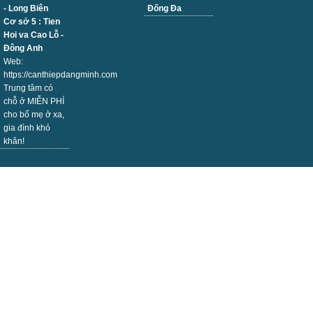
- Long Biên
Đống Đa
Cơ sở 5 : Tien
Hoi va Cao Lỗ -
Đông Anh
Web:
https://canthiepdangminh.com
Trung tâm có
chỗ ở MIỄN PHÍ
cho bố mẹ ở xa,
gia đình khó
khăn!