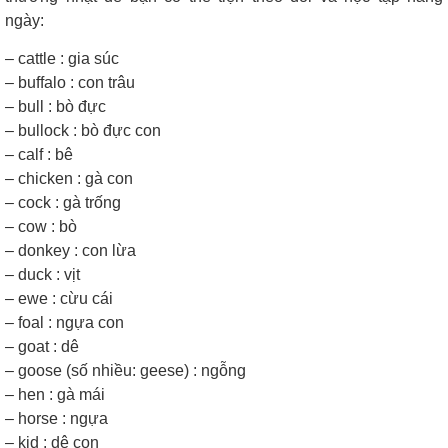
ngày:
– cattle : gia súc
– buffalo : con trâu
– bull : bò đực
– bullock : bò đực con
– calf : bê
– chicken : gà con
– cock : gà trống
– cow : bò
– donkey : con lừa
– duck : vịt
– ewe : cừu cái
– foal : ngựa con
– goat : dê
– goose (số nhiều: geese) : ngỗng
– hen : gà mái
– horse : ngựa
– kid : dê con