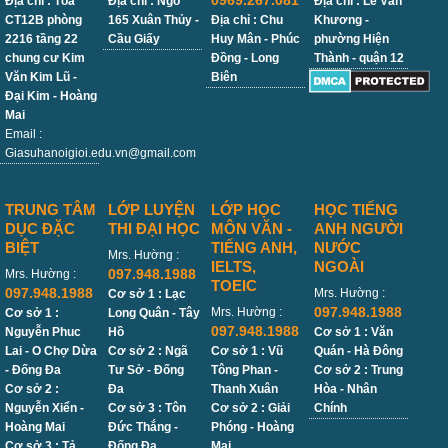
0969.267.081
Địa chỉ : Tòa
Địa chỉ : Ngõ
Địa chỉ : Lê Văn
CT12B phòng
165 Xuân Thủy -
Địa chỉ : Chu
Khương -
2216 tầng 22
Cầu Giấy
Huy Mân - Phúc
phường Hiện
chung cư Kim
Đồng - Long
Thành - quận 12
Văn Kim Lũ -
Biên
Đại Kim - Hoàng
Mai
Email :
Giasuhanoigioi.edu.vn@gmail.com
TRUNG TÂM
LỚP LUYỆN
LỚP HỌC
HỌC TIẾNG
DỤC ĐẶC
THI ĐẠI HỌC
MÔN VĂN -
ANH NGƯỜI
BIỆT
TIẾNG ANH,
NƯỚC
Mrs. Hường :
IELTS,
NGOÀI
097.948.1988
Mrs. Hường :
TOEIC
097.948.1988
Mrs. Hường :
Cơ sở 1 : Lạc
097.948.1988
Mrs. Hường :
Cơ sở 1 :
Long Quân - Tây
097.948.1988
Nguyễn Phuc
Hồ
Cơ sở 1 : Văn
Lai - O Chợ Dừa
Cơ sở 2 : Ngã
Cơ sở 1 : Vũ
Quán - Hà Đông
- Đống Đa
Tư Sở - Đống
Tông Phan -
Cơ sở 2 : Trung
Cơ sở 2 :
Đa
Thanh Xuân
Hòa - Nhân
Nguyễn Xiển -
Cơ sở 3 : Tôn
Cơ sở 2 : Giải
Chính
Hoàng Mai
Đức Thắng -
Phóng - Hoàng
Cơ sở 3 : Tả
Đống Đa
Mai