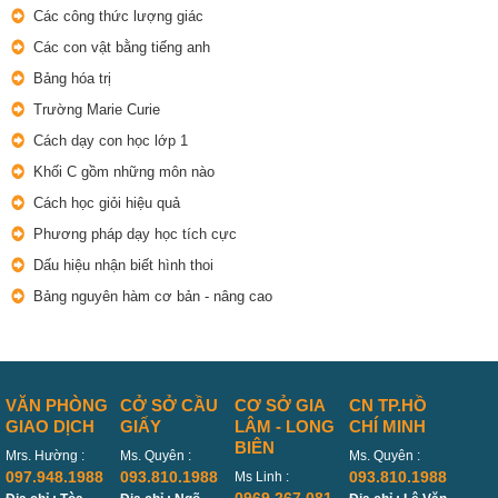
Các công thức lượng giác
Các con vật bằng tiếng anh
Bảng hóa trị
Trường Marie Curie
Cách dạy con học lớp 1
Khối C gồm những môn nào
Cách học giỏi hiệu quả
Phương pháp dạy học tích cực
Dấu hiệu nhận biết hình thoi
Bảng nguyên hàm cơ bản - nâng cao
VĂN PHÒNG
CỞ SỞ CẦU
CƠ SỞ GIA
CN TP.HỒ
GIAO DỊCH
GIẤY
LÂM - LONG
CHÍ MINH
BIÊN
Mrs. Hường :
Ms. Quyên :
Ms. Quyên :
097.948.1988
093.810.1988
093.810.1988
Ms Linh :