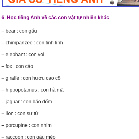
6. Học tiếng Anh về các con vật tự nhiên khác
– bear : con gấu
– chimpanzee : con tinh tinh
– elephant : con voi
– fox : con cáo
– giraffe : con hươu cao cổ
– hippopotamus : con hà mã
– jaguar : con báo đốm
– lion : con sư tử
– porcupine : con nhím
– raccoon : con gấu mèo