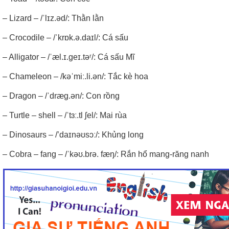
– Lizard – /ˈlɪz.əd/: Thằn lằn
– Crocodile – /ˈkrɒk.ə.daɪl/: Cá sấu
– Alligator – /ˈæl.ɪ.geɪ.təʳ/: Cá sấu Mĩ
– Chameleon – /kəˈmiː.li.ən/: Tắc kè hoa
– Dragon – /ˈdræg.ən/: Con rồng
– Turtle – shell – /ˈtɜː.tl ʃel/: Mai rùa
– Dinosaurs – /’daɪnəʊsɔː/: Khủng long
– Cobra – fang – /ˈkəʊ.brə. fæŋ/: Rắn hổ mang-răng nanh