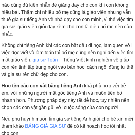
nào cũng đủ kiên nhẫn để giảng dạy cho con khi con không
hiểu bài. Thậm chí nhiều bố mẹ cũng là giáo viên nhưng vẫn
thuê gia sư tiếng Anh về nhà dạy cho con mình, vì thế việc tìm
gia sư, giáo viên giỏi dạy kèm cho con là điều bố mẹ nên cân
nhắc.
Không chỉ tiếng Anh khi các con bắt đầu đi học, làm quen với
việc đọc viết và làm toán thì bố mẹ cũng nên nghĩ đến việc tìm
một giáo viên,
gia sư Toán
– Tiếng Việt kinh nghiệm về giúp
con rèn tính tập trung ngồi vào bàn học, cách ngồi đúng tư thế
và gia sư rèn chữ đẹp cho con.
Học tên các con vật bằng tiếng Anh
khá phù hợp với trẻ
em, với những người mất gốc tiếng Anh và muốn tiến bộ
nhanh hơn. Phương pháp dạy này rất dễ học, tuy nhiên nên
chọn các con vật gần gũi với cuộc sống của con người.
Nếu phụ huynh muốn tìm gia sư tiếng Anh giỏi cho bé xin mời
tham khảo
BẢNG GIÁ GIA SƯ
để có kế hoạch học tốt nhất
cho con.