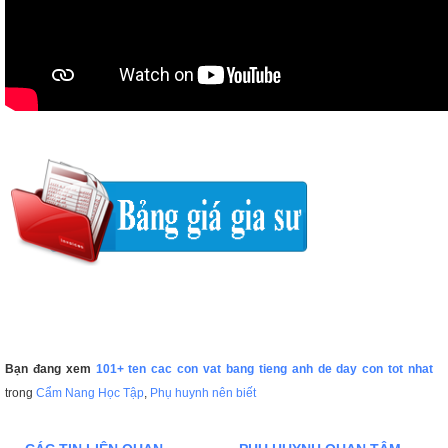
Bạn đang xem
101+ ten cac con vat bang tieng anh de day con tot nhat
trong
Cẩm Nang Học Tập
,
Phụ huynh nên biết