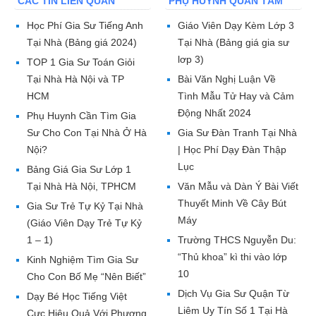
CÁC TIN LIÊN QUAN
PHỤ HUYNH QUAN TÂM
Học Phí Gia Sư Tiếng Anh
Giáo Viên Dạy Kèm Lớp 3
Tại Nhà (Bảng giá 2024)
Tại Nhà (Bảng giá gia sư
lơp 3)
TOP 1 Gia Sư Toán Giỏi
Tại Nhà Hà Nội và TP
Bài Văn Nghị Luận Về
HCM
Tình Mẫu Tử Hay và Cảm
Động Nhất 2024
Phụ Huynh Cần Tìm Gia
Sư Cho Con Tại Nhà Ở Hà
Gia Sư Đàn Tranh Tại Nhà
Nội?
| Học Phí Dạy Đàn Thập
Lục
Bảng Giá Gia Sư Lớp 1
Tại Nhà Hà Nội, TPHCM
Văn Mẫu và Dàn Ý Bài Viết
Thuyết Minh Về Cây Bút
Gia Sư Trẻ Tự Kỷ Tại Nhà
Máy
(Giáo Viên Dạy Trẻ Tự Kỷ
1 – 1)
Trường THCS Nguyễn Du:
“Thủ khoa” kì thi vào lớp
Kinh Nghiệm Tìm Gia Sư
10
Cho Con Bố Mẹ “Nên Biết”
Dịch Vụ Gia Sư Quận Từ
Dạy Bé Học Tiếng Việt
Liêm Uy Tín Số 1 Tại Hà
Cực Hiệu Quả Với Phương