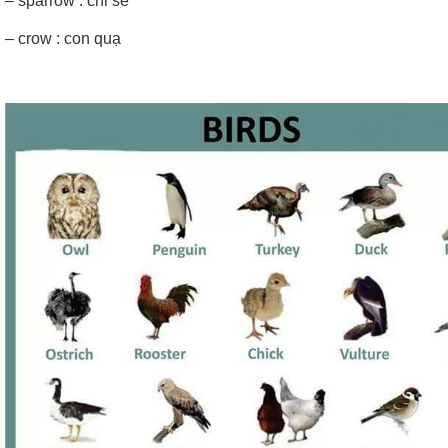
– sparrow : chi sẻ
– crow : con quạ