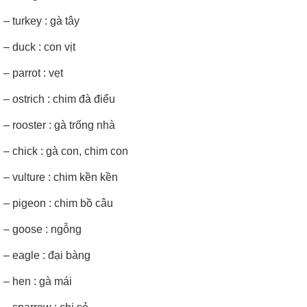
– turkey : gà tây
– duck : con vịt
– parrot : vẹt
– ostrich : chim đà điểu
– rooster : gà trống nhà
– chick : gà con, chim con
– vulture : chim kền kền
– pigeon : chim bồ câu
– goose : ngỗng
– eagle : đại bàng
– hen : gà mái