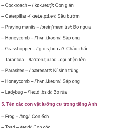
– Cockroach – /ˈkɒk.rəʊtʃ/: Con gián
– Caterpillar -/ˈkæt.ə.pɪl.əʳ/: Sâu bướm
– Praying mantis – /preiɳˈmæn.tɪs/: Bọ ngựa
– Honeycomb – /ˈhʌn.i.kəʊm/: Sáp ong
– Grasshopper – /ˈgrɑːsˌhɒp.əʳ/: Châu chấu
– Tarantula – /təˈræn.tjʊ.lə/: Loại nhện lớn
– Parasites – /’pærəsaɪt/: Kí sinh trùng
– Honeycomb – /ˈhʌn.i.kəʊm/: Sáp ong
– Ladybug – /ˈleɪ.di.bɜːd/: Bọ rùa
5. Tên các con vật lưỡng cư trong tiếng Anh
– Frog – /frɒg/: Con ếch
– Toad – /təʊd/: Con cóc