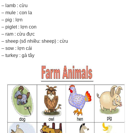
– lamb : cừu
– mule : con la
– pig : lợn
– piglet : lợn con
– ram : cừu đực
– sheep (số nhiều: sheep) : cừu
– sow : lợn cái
– turkey : gà tây