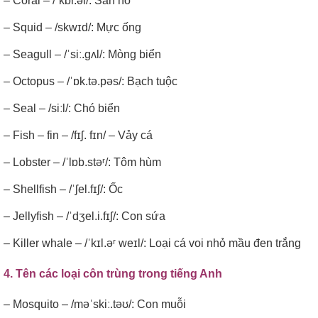
– Coral – /ˈkɒr.əl/: San hô
– Squid – /skwɪd/: Mực ống
– Seagull – /ˈsiː.gʌl/: Mòng biển
– Octopus – /ˈɒk.tə.pəs/: Bạch tuộc
– Seal – /siːl/: Chó biển
– Fish – fin – /fɪʃ. fɪn/ – Vảy cá
– Lobster – /ˈlɒb.stəʳ/: Tôm hùm
– Shellfish – /ˈʃel.fɪʃ/: Ốc
– Jellyfish – /ˈdʒel.i.fɪʃ/: Con sứa
– Killer whale – /ˈkɪl.əʳ weɪl/: Loại cá voi nhỏ mầu đen trắng
4. Tên các loại côn trùng trong tiếng Anh
– Mosquito – /məˈskiː.təʊ/: Con muỗi