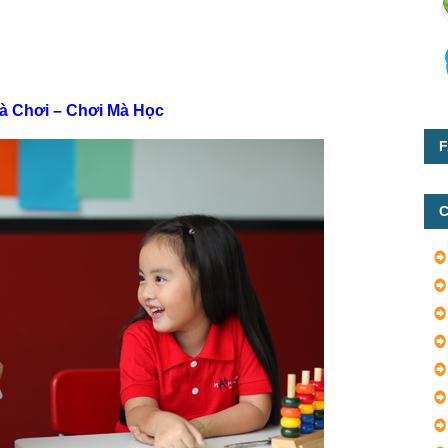
à Chơi – Chơi Mà Học
F
C