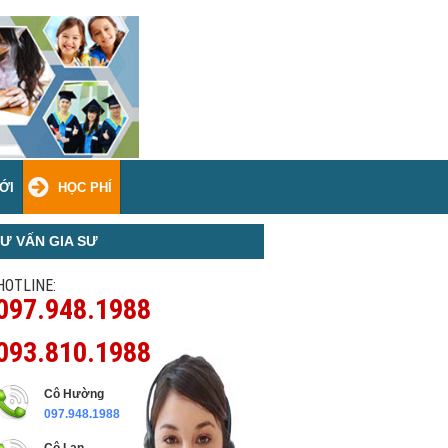
ỚI
HỌC PHÍ
Ư VẤN GIA SƯ
HOTLINE:
097.948.1988
093.810.1988
Cô Hường
097.948.1988