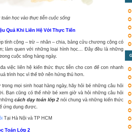
toán học vào thực tiễn cuộc sống
ệu Quả Khi Liên Hệ Với Thực Tiến
p tính cộng – trừ – nhân – chia, bảng cửu chương cộng có
ian; làm quen với những loại hình học… Đây đều là những
G
 trong cuộc sống hàng ngày.
 đa việc liên hệ kiến thức thực tiễn cho con để con nhanh
á trình học vì thế trở nên hứng thú hơn.
ay trong mọi sinh hoạt hàng ngày, hãy hỏi bé những câu hỏi
lời. Bạn cũng có thể nhờ bé xem giờ và hỏi những câu hỏi
à những
cách dạy toán lớp 2
nói chung và những kiến thức
thể ứng dụng được.
ỏi
Tại Hà Nội và TP HCM
ọc Toán Lớp 2