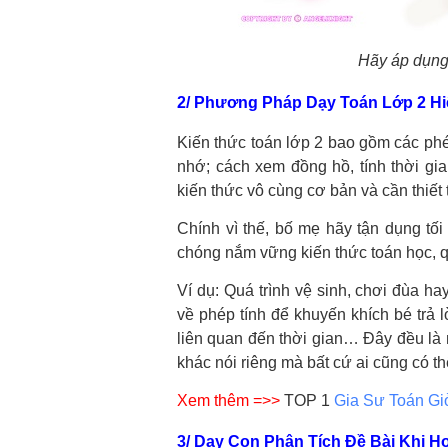
Hãy áp dụng 
2/ Phương Pháp Dạy Toán Lớp 2 Hi
Kiến thức toán lớp 2 bao gồm các phé
nhớ; cách xem đồng hồ, tính thời g
kiến thức vô cùng cơ bản và cần thiết
Chính vì thế, bố mẹ hãy tận dụng tối
chóng nắm vững kiến thức toán học, qu
Ví dụ: Quá trình vệ sinh, chơi đùa h
về phép tính để khuyến khích bé trả 
liên quan đến thời gian… Đây đều l
khác nói riêng mà bất cứ ai cũng có 
Xem thêm =>>
TOP 1
Gia Sư Toán Gi
3/ Dạy Con Phân Tích Đề Bài Khi H