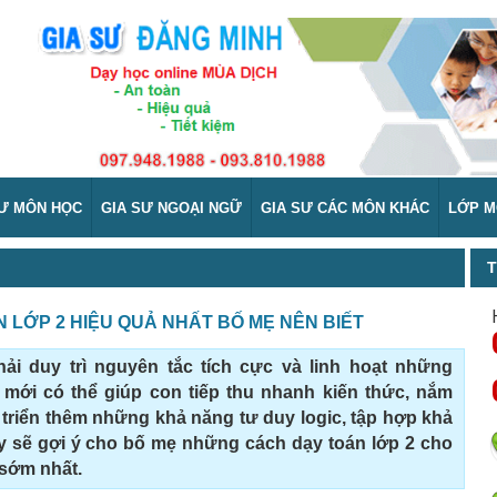
SƯ MÔN HỌC
GIA SƯ NGOẠI NGỮ
GIA SƯ CÁC MÔN KHÁC
LỚP M
T
 LỚP 2 HIỆU QUẢ NHẤT BỐ MẸ NÊN BIẾT
ải duy trì nguyên tắc tích cực và linh hoạt những
ới có thể giúp con tiếp thu nhanh kiến thức, nắm
t triển thêm những khả năng tư duy logic, tập hợp khả
này sẽ gợi ý cho bố mẹ những cách dạy toán lớp 2 cho
 sớm nhất.