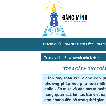
TRANG CHỦ
GIA SƯ THEO LỚP
GIA 
Trang chủ
»
Phụ huynh nên biết
»
TOP 4 CÁCH DẠY TOÁN
Cách dạy toán lớp 2 cho con ph
phương pháp học phù hợp nhất m
chắc kiến thức và đặc biệt là phá
năng quan sát, tìm tòi. Bài viết 
con nhanh tiến bộ trong thời gian