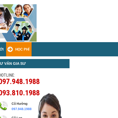
ỚI
HỌC PHÍ
Ư VẤN GIA SƯ
HOTLINE:
097.948.1988
093.810.1988
Cô Hường
097.948.1988