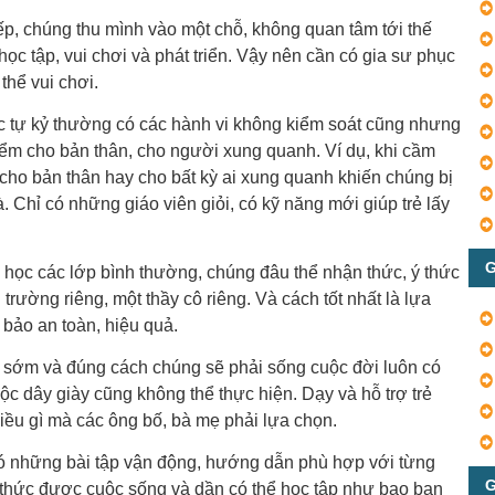
ếp, chúng thu mình vào một chỗ, không quan tâm tới thế
ọc tập, vui chơi và phát triển. Vậy nên cần có gia sư phục
thể vui chơi.
 tự kỷ thường có các hành vi không kiểm soát cũng nhưng
ểm cho bản thân, cho người xung quanh. Ví dụ, khi cầm
cho bản thân hay cho bất kỳ ai xung quanh khiến chúng bị
Chỉ có những giáo viên giỏi, có kỹ năng mới giúp trẻ lấy
G
eo học các lớp bình thường, chúng đâu thể nhận thức, ý thức
rường riêng, một thầy cô riêng. Và cách tốt nhất là lựa
 bảo an toàn, hiệu quả.
 sớm và đúng cách chúng sẽ phải sống cuộc đời luôn có
ộc dây giày cũng không thể thực hiện. Dạy và hỗ trợ trẻ
điều gì mà các ông bố, bà mẹ phải lựa chọn.
 những bài tập vận động, hướng dẫn phù hợp với từng
G
ý thức được cuộc sống và dần có thể học tập như bao bạn