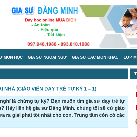
SƯ MÔN HỌC
GIA SƯ NGOẠI NGỮ
GIA SƯ CÁC MÔN KHÁC
LỚP M
T
I NHÀ (GIÁO VIÊN DẠY TRẺ TỰ KỶ 1 – 1)
nghĩ là chứng tự kỷ? Bạn muốn tìm gia sư dạy trẻ tự
hà? Hãy liên hệ gia sư Đăng Minh, chúng tôi sẽ cử giáo
ưa ra giải phát tốt nhất cho con. Trung tâm còn có các