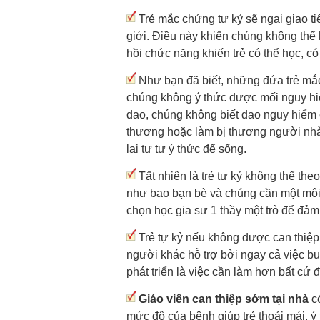
Trẻ mắc chứng tự kỷ sẽ ngại giao ti
giới. Điều này khiến chúng không thể h
hồi chức năng khiến trẻ có thể học, có 
Như bạn đã biết, những đứa trẻ mắc
chúng không ý thức được mối nguy hi
dao, chúng không biết dao nguy hiểm 
thương hoặc làm bị thương người nhà. 
lại tự tự ý thức để sống.
Tất nhiên là trẻ tự kỷ không thể th
như bao bạn bè và chúng cần một môi t
chọn học gia sư 1 thầy một trò để đảm
Trẻ tự kỷ nếu không được can thiệp
người khác hỗ trợ bởi ngay cả việc bu
phát triển là việc cần làm hơn bất cứ 
Giáo viên can thiệp sớm tại nhà
có
mức độ của bệnh giúp trẻ thoải mái, 