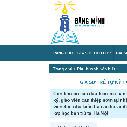
TRANG CHỦ
GIA SƯ THEO LỚP
GIA 
Trang chủ
»
Phụ huynh nên biết
»
GIA SƯ TRẺ TỰ KỶ TẠ
Con bạn có các dấu hiệu mà bạn 
kỷ, giáo viên can thiệp sớm tại n
viên đến nhà kiểm tra các bé và đ
lớp học bán trú tại Hà Nội