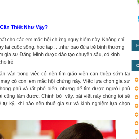
i Cần Thiết Như Vậy?
nhất cho các em mắc hội chứng nguy hiểm này. Không chỉ
F
ay lại cuộc sống, học tập ….như bao đứa trẻ bình thường
tâm gia sư Đăng Minh được đào tạo chuyên sâu, có kinh
ho trẻ.
C
n vân trong việc có nên tìm giáo viên can thiệp sớm tại
may có con, em mắc hội chứng này. Việc lựa chọn gia sư
phong phú và rất phổ biến, nhưng để tìm được người phù
ai cũng làm được. Chính bởi vậy, bài viết này chúng tôi sẽ
rẻ tự kỷ, khi nào nên thuê gia sư và kinh nghiệm lựa chọn