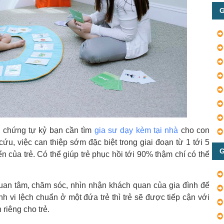
G
i chứng tự kỷ bạn cần tìm
gia sư dạy kèm tại nhà
cho con
ứu, việc can thiệp sớm đặc biệt trong giai đoạn từ 1 tới 5
G
iển của trẻ. Có thể giúp trẻ phục hồi tới 90% thậm chí có thể
quan tâm, chăm sóc, nhìn nhận khách quan của gia đình để
nh vi lệch chuẩn ở một đứa trẻ thì trẻ sẽ được tiếp cận với
riêng cho trẻ.