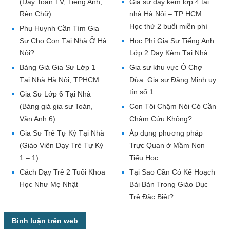
(Dạy Toán TV, Tiếng Anh,
Gia sư dạy kèm lớp 4 tại
Rèn Chữ)
nhà Hà Nội – TP HCM:
Học thử 2 buổi miễn phí
Phụ Huynh Cần Tìm Gia
Sư Cho Con Tại Nhà Ở Hà
Học Phí Gia Sư Tiếng Anh
Nội?
Lớp 2 Dạy Kèm Tại Nhà
Bảng Giá Gia Sư Lớp 1
Gia sư khu vực Ô Chợ
Tại Nhà Hà Nội, TPHCM
Dừa: Gia sư Đăng Minh uy
tín số 1
Gia Sư Lớp 6 Tại Nhà
(Bảng giá gia sư Toán,
Con Tôi Chậm Nói Có Cần
Văn Anh 6)
Châm Cứu Không?
Gia Sư Trẻ Tự Kỷ Tại Nhà
Áp dụng phương pháp
(Giáo Viên Dạy Trẻ Tự Kỷ
Trực Quan ở Mầm Non
1 – 1)
Tiểu Học
Cách Dạy Trẻ 2 Tuổi Khoa
Tại Sao Cần Có Kế Hoạch
Học Như Mẹ Nhật
Bài Bản Trong Giáo Dục
Trẻ Đặc Biệt?
Bình luận trên web