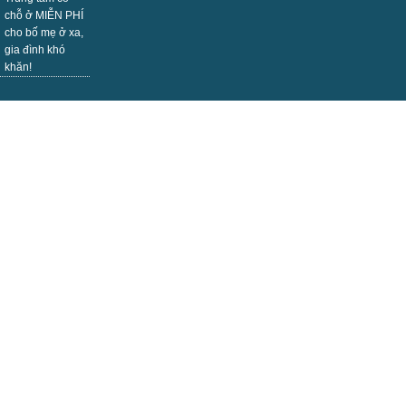
chỗ ở MIỄN PHÍ
cho bố mẹ ở xa,
gia đình khó
khăn!