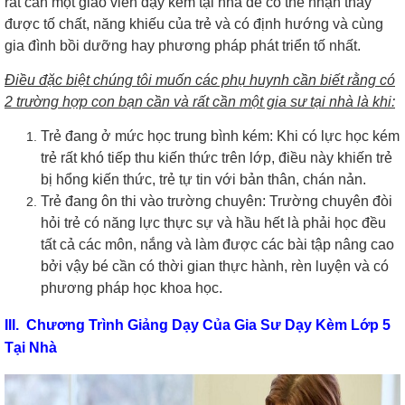
rất cần một giáo viên dạy kèm tại nhà để có thể nhận thấy
được tố chất, năng khiếu của trẻ và có định hướng và cùng
gia đình bồi dưỡng hay phương pháp phát triển tố nhất.
Điều đặc biệt chúng tôi muốn các phụ huynh cần biết rằng có
2 trường hợp con bạn cần và rất cần một gia sư tại nhà là khi:
Trẻ đang ở mức học trung bình kém: Khi có lực học kém
trẻ rất khó tiếp thu kiến thức trên lớp, điều này khiến trẻ
bị hổng kiến thức, trẻ tự tin với bản thân, chán nản.
Trẻ đang ôn thi vào trường chuyên: Trường chuyên đòi
hỏi trẻ có năng lực thực sự và hầu hết là phải học đều
tất cả các môn, nắng và làm được các bài tập nâng cao
bởi vậy bé cần có thời gian thực hành, rèn luyện và có
phương pháp học khoa học.
III. Chương Trình Giảng Dạy Của Gia Sư Dạy Kèm Lớp 5
Tại Nhà