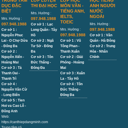
TRUNG TÂM
LỚP LUYỆN
LỚP HỌC
HỌC TIẾNG
DỤC ĐẶC
THI ĐẠI HỌC
MÔN VĂN -
ANH NGƯỜI
BIỆT
TIẾNG ANH,
NƯỚC
Mrs. Hường :
IELTS,
NGOÀI
097.948.1988
Mrs. Hường :
TOEIC
097.948.1988
Mrs. Hường :
Cơ sở 1 : Lạc
097.948.1988
Mrs. Hường :
Cơ sở 1 :
Long Quân - Tây
097.948.1988
Nguyễn Phuc
Hồ
Cơ sở 1 : Văn
Lai - O Chợ Dừa
Cơ sở 2 : Ngã
Cơ sở 1 : Vũ
Quán - Hà Đông
- Đống Đa
Tư Sở - Đống
Tông Phan -
Cơ sở 2 : Trung
Cơ sở 2 :
Đa
Thanh Xuân
Hòa - Nhân
Nguyễn Xiển -
Cơ sở 3 : Tôn
Cơ sở 2 : Giải
Chính
Hoàng Mai
Đức Thắng -
Phóng - Hoàng
Cơ sở 3 : Tả
Đống Đa
Mai
Thanh Oai -
Cơ sở 3 : Xuân
Thanh Trì
La - Tây Hồ
Cơ sở 4 :
Cơ sở 4 : Tôn
Nguyễn Văn Cừ
Đức Thắng -
- Long Biên
Đống Đa
Cơ sở 5 : Tien
Hoi va Cao Lỗ -
Đông Anh
Web:
https://canthiepdangminh.com
Trung tâm có