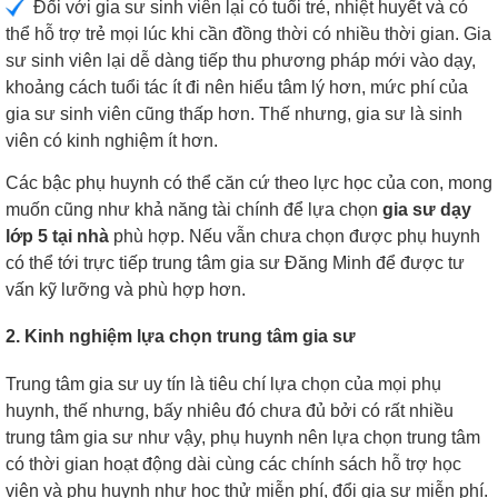
Đối với gia sư sinh viên lại có tuổi trẻ, nhiệt huyết và có
thể hỗ trợ trẻ mọi lúc khi cần đồng thời có nhiều thời gian. Gia
sư sinh viên lại dễ dàng tiếp thu phương pháp mới vào dạy,
khoảng cách tuổi tác ít đi nên hiểu tâm lý hơn, mức phí của
gia sư sinh viên cũng thấp hơn. Thế nhưng, gia sư là sinh
viên có kinh nghiệm ít hơn.
Các bậc phụ huynh có thể căn cứ theo lực học của con, mong
muốn cũng như khả năng tài chính để lựa chọn
gia sư dạy
lớp 5 tại nhà
phù hợp. Nếu vẫn chưa chọn được phụ huynh
có thể tới trực tiếp trung tâm gia sư Đăng Minh để được tư
vấn kỹ lưỡng và phù hợp hơn.
2. Kinh nghiệm lựa chọn trung tâm gia sư
Trung tâm gia sư uy tín là tiêu chí lựa chọn của mọi phụ
huynh, thế nhưng, bấy nhiêu đó chưa đủ bởi có rất nhiều
trung tâm gia sư như vậy, phụ huynh nên lựa chọn trung tâm
có thời gian hoạt động dài cùng các chính sách hỗ trợ học
viên và phụ huynh như học thử miễn phí, đổi gia sư miễn phí.