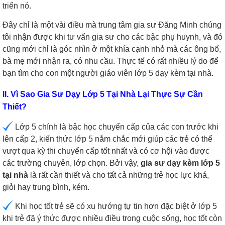
triển nó.
Đây chỉ là một vài điều mà trung tâm gia sư Đăng Minh chúng
tôi nhận được khi tư vấn gia sư cho các bậc phụ huynh, và đó
cũng mới chỉ là góc nhìn ở một khía cạnh nhỏ mà các ông bố,
bà mẹ mới nhận ra, có nhu cầu. Thực tế có rất nhiều lý do để
bạn tìm cho con một người giáo viên lớp 5 dạy kèm tại nhà.
II. Vì Sao Gia Sư Dạy Lớp 5 Tại Nhà Lại Thực Sự Cần
Thiết?
Lớp 5 chính là bậc học chuyển cấp của các con trước khi
lên cấp 2, kiến thức lớp 5 nắm chắc mới giúp các trẻ có thể
vượt qua kỳ thi chuyển cấp tốt nhất và có cơ hội vào được
các trường chuyên, lớp chọn. Bởi vậy,
gia sư dạy kèm lớp 5
tại nhà
là rất cần thiết và cho tất cả những trẻ học lực khá,
giỏi hay trung bình, kém.
Khi học tốt trẻ sẽ có xu hướng tự tin hơn đặc biệt ở lớp 5
khi trẻ đã ý thức được nhiều điều trong cuộc sống, học tốt còn