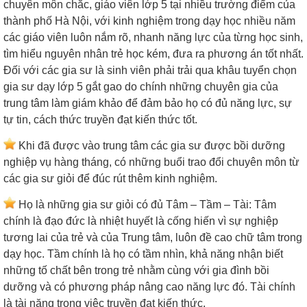
chuyên môn chắc, giáo viên lớp 5 tại nhiều trường điểm của
thành phố Hà Nội, với kinh nghiệm trong dạy học nhiều năm
các giáo viên luôn nắm rõ, nhanh năng lực của từng học sinh,
tìm hiểu nguyên nhân trẻ học kém, đưa ra phương án tốt nhất.
Đối với các gia sư là sinh viên phải trải qua khâu tuyển chọn
gia sư dạy lớp 5 gắt gao do chính những chuyên gia của
trung tâm làm giám khảo để đảm bảo họ có đủ năng lực, sự
tự tin, cách thức truyền đạt kiến thức tốt.
Khi đã được vào trung tâm các gia sư được bồi dưỡng
nghiệp vụ hàng tháng, có những buổi trao đổi chuyên môn từ
các gia sư giỏi để đúc rút thêm kinh nghiệm.
Họ là những gia sư giỏi có đủ Tâm – Tầm – Tài: Tâm
chính là đạo đức là nhiệt huyết là cống hiến vì sự nghiệp
tương lai của trẻ và của Trung tâm, luôn đề cao chữ tâm trong
dạy học. Tầm chính là họ có tầm nhìn, khả năng nhận biết
những tố chất bên trong trẻ nhằm cùng với gia đình bồi
dưỡng và có phương pháp nâng cao năng lực đó. Tài chính
là tài năng trong việc truyền đạt kiến thức.