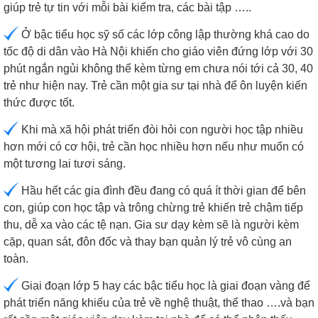
giúp trẻ tự tin với mỗi bài kiểm tra, các bài tập …..
Ở bậc tiểu học sỹ số các lớp công lập thường khá cao do
tốc độ di dân vào Hà Nội khiến cho giáo viên đứng lớp với 30
phút ngắn ngủi không thể kèm từng em chưa nói tới cả 30, 40
trẻ như hiện nay. Trẻ cần một gia sư tại nhà để ôn luyện kiến
thức được tốt.
Khi mà xã hội phát triển đòi hỏi con người học tập nhiều
hơn mới có cơ hội, trẻ cần học nhiều hơn nếu như muốn có
một tương lai tươi sáng.
Hầu hết các gia đình đều đang có quá ít thời gian để bên
con, giúp con học tập và trông chừng trẻ khiến trẻ chậm tiếp
thu, dễ xa vào các tệ nạn. Gia sư dạy kèm sẽ là người kèm
cặp, quan sát, đôn đốc và thay bạn quản lý trẻ vô cùng an
toàn.
Giai đoạn lớp 5 hay các bậc tiểu học là giai đoạn vàng để
phát triển năng khiếu của trẻ về nghệ thuật, thể thao ….và bạn