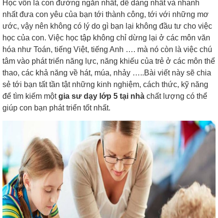
Học vốn là con đường ngắn nhất, dễ dàng nhất và nhanh
nhất đưa con yêu của bạn tới thành công, tới với những mơ
ước, vậy nên không có lý do gì bạn lại không đầu tư cho việc
học của con. Việc học tập không chỉ dừng lại ở các môn văn
hóa như Toán, tiếng Việt, tiếng Anh …. mà nó còn là việc chú
tâm vào phát triển năng lực, năng khiếu của trẻ ở các môn thể
thao, các khả năng về hát, múa, nhảy …..Bài viết này sẽ chia
sẻ tới bạn tất tần tật những kinh nghiệm, cách thức, kỹ năng
để tìm kiếm một
gia sư dạy lớp 5 tại nhà
chất lượng có thể
giúp con bạn phát triển tốt nhất.