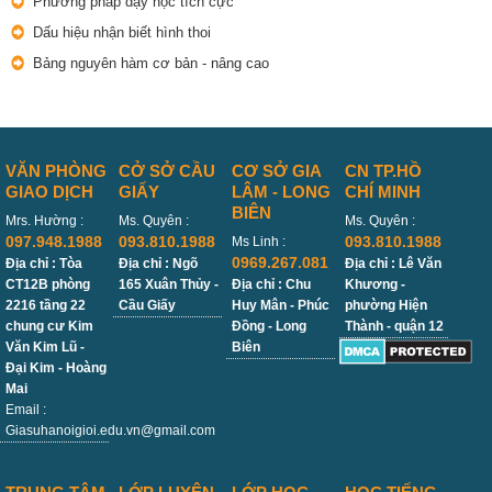
Phương pháp dạy học tích cực
Dấu hiệu nhận biết hình thoi
Bảng nguyên hàm cơ bản - nâng cao
VĂN PHÒNG
CỞ SỞ CẦU
CƠ SỞ GIA
CN TP.HỒ
GIAO DỊCH
GIẤY
LÂM - LONG
CHÍ MINH
BIÊN
Mrs. Hường :
Ms. Quyên :
Ms. Quyên :
097.948.1988
093.810.1988
093.810.1988
Ms Linh :
0969.267.081
Địa chỉ : Tòa
Địa chỉ : Ngõ
Địa chỉ : Lê Văn
CT12B phòng
165 Xuân Thủy -
Địa chỉ : Chu
Khương -
2216 tầng 22
Cầu Giấy
Huy Mân - Phúc
phường Hiện
chung cư Kim
Đồng - Long
Thành - quận 12
Văn Kim Lũ -
Biên
Đại Kim - Hoàng
Mai
Email :
Giasuhanoigioi.edu.vn@gmail.com