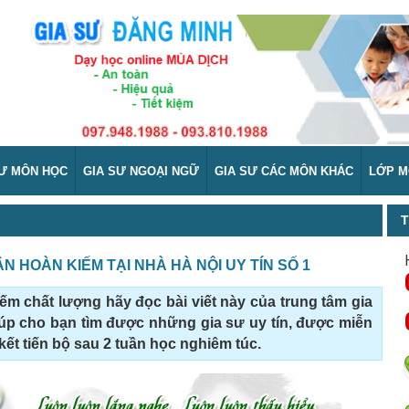
SƯ MÔN HỌC
GIA SƯ NGOẠI NGỮ
GIA SƯ CÁC MÔN KHÁC
LỚP M
T
N HOÀN KIẾM TẠI NHÀ HÀ NỘI UY TÍN SỐ 1
m chất lượng hãy đọc bài viết này của trung tâm gia
iúp cho bạn tìm được những gia sư uy tín, được miễn
ết tiến bộ sau 2 tuần học nghiêm túc.