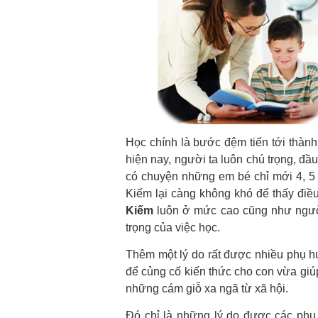
Học chính là bước đệm tiến tới thành 
hiện nay, người ta luôn chú trọng, đầ
có chuyện những em bé chỉ mới 4, 5 
Kiếm lại càng không khó để thấy điều
Kiếm
luôn ở mức cao cũng như người
trọng của việc học.
Thêm một lý do rất được nhiều phụ h
để củng cố kiến thức cho con vừa giúp
những cám giỗ xa ngã từ xã hội.
Đó chỉ là những lý do được các phụ