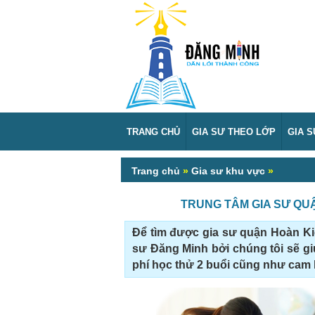
TRANG CHỦ
GIA SƯ THEO LỚP
GIA 
Trang chủ
»
Gia sư khu vực
»
TRUNG TÂM GIA SƯ QUẬ
Để tìm được gia sư quận Hoàn Kiế
sư Đăng Minh bởi chúng tôi sẽ g
phí học thử 2 buổi cũng như cam k