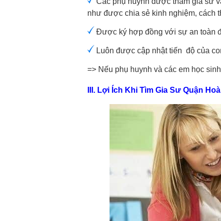
Các phụ huynh được tham gia sư vấ
như được chia sẻ kinh nghiệm, cách th
Được ký hợp đồng với sự an toàn 
Luôn được cập nhật tiến độ của con
=> Nếu phụ huynh và các em học sinh 
III. Lợi Ích Khi Tìm Gia Sư Quận H