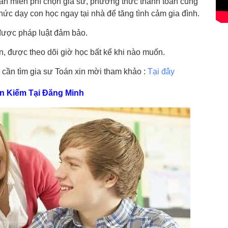
n miễn phí chọn gia sư, phương thức thanh toán cũng
ức dạy con học ngay tại nhà để tăng tình cảm gia đình.
được pháp luật đảm bảo.
, được theo dõi giờ học bất kể khi nào muốn.
cần tìm gia sư Toán xin mời tham khảo :
Tại đây
oàn Kiếm Tại Đăng Minh