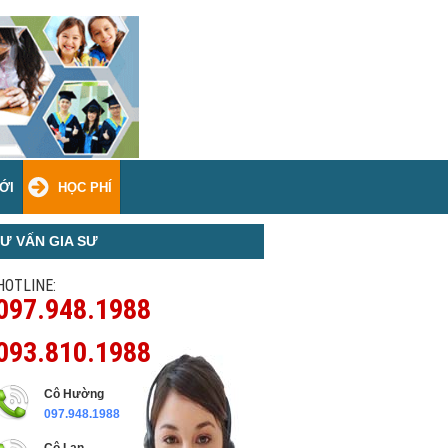
ỚI
HỌC PHÍ
Ư VẤN GIA SƯ
HOTLINE:
097.948.1988
093.810.1988
Cô Hường
097.948.1988