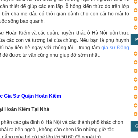
t cần thiết để giúp các em lấp lỗ hổng kiến thức do trên lớp
i bởi cha mẹ đâu có thời gian dành cho con cái họ mải lo
cuộc sống bao quanh.
 sư Hoàn Kiếm và các quận, huyện khác ở Hà Nội luôn thực
P
i của các con và tương lai của chúng. Nếu bạn là phụ huynh
hì hãy liên hệ ngay với chúng tôi – trung tâm
gia sư Đăng
88 để được tư vấn cũng như giúp đỡ sớm nhất.
ức Gia Sư Quận Hoàn Kiếm
ại Hoàn Kiếm Tại Nhà
a phần các gia đình ở Hà Nội và các thành phố khác chọn
G
phải ra bên ngoài, không cần chen lấn những giờ tắc
 nắng mùa hè có thể lên tới 50 60 độ ngoài trời.