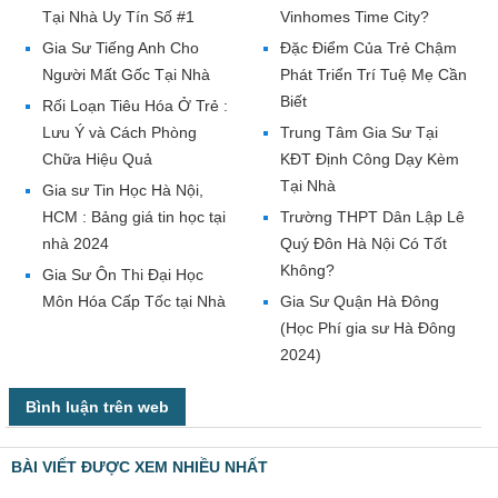
Tại Nhà Uy Tín Số #1
Vinhomes Time City?
Gia Sư Tiếng Anh Cho
Đặc Điểm Của Trẻ Chậm
Người Mất Gốc Tại Nhà
Phát Triển Trí Tuệ Mẹ Cần
Biết
Rối Loạn Tiêu Hóa Ở Trẻ :
Lưu Ý và Cách Phòng
Trung Tâm Gia Sư Tại
Chữa Hiệu Quả
KĐT Định Công Dạy Kèm
Tại Nhà
Gia sư Tin Học Hà Nội,
HCM : Bảng giá tin học tại
Trường THPT Dân Lập Lê
nhà 2024
Quý Đôn Hà Nội Có Tốt
Không?
Gia Sư Ôn Thi Đại Học
Môn Hóa Cấp Tốc tại Nhà
Gia Sư Quận Hà Đông
(Học Phí gia sư Hà Đông
2024)
Bình luận trên web
BÀI VIẾT ĐƯỢC XEM NHIỀU NHẤT