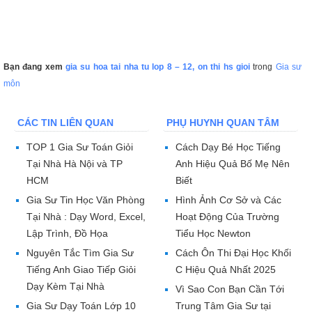
Bạn đang xem
gia su hoa tai nha tu lop 8 – 12, on thi hs gioi
trong
Gia sư
môn
CÁC TIN LIÊN QUAN
PHỤ HUYNH QUAN TÂM
TOP 1 Gia Sư Toán Giỏi
Cách Dạy Bé Học Tiếng
Tại Nhà Hà Nội và TP
Anh Hiệu Quả Bố Mẹ Nên
HCM
Biết
Gia Sư Tin Học Văn Phòng
Hình Ảnh Cơ Sở và Các
Tại Nhà : Dạy Word, Excel,
Hoạt Động Của Trường
Lập Trình, Đồ Họa
Tiểu Học Newton
Nguyên Tắc Tìm Gia Sư
Cách Ôn Thi Đại Học Khối
Tiếng Anh Giao Tiếp Giỏi
C Hiệu Quả Nhất 2025
Dạy Kèm Tại Nhà
Vì Sao Con Bạn Cần Tới
Gia Sư Dạy Toán Lớp 10
Trung Tâm Gia Sư tại