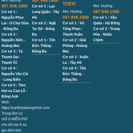
097.948.1988
Mrs. Hường :
TOEIC
097.948.1988
Mrs. Hường :
Cơ sở 1 : Lạc
097.948.1988
Mrs. Hường :
Cơ sở 1 :
Long Quân - Tây
097.948.1988
Nguyễn Phuc
Hồ
Cơ sở 1 : Văn
Lai - O Chợ Dừa
Cơ sở 2 : Ngã
Cơ sở 1 : Vũ
Quán - Hà Đông
- Đống Đa
Tư Sở - Đống
Tông Phan -
Cơ sở 2 : Trung
Cơ sở 2 :
Đa
Thanh Xuân
Hòa - Nhân
Nguyễn Xiển -
Cơ sở 3 : Tôn
Cơ sở 2 : Giải
Chính
Hoàng Mai
Đức Thắng -
Phóng - Hoàng
Cơ sở 3 : Tả
Đống Đa
Mai
Thanh Oai -
Cơ sở 3 : Xuân
Thanh Trì
La - Tây Hồ
Cơ sở 4 :
Cơ sở 4 : Tôn
Nguyễn Văn Cừ
Đức Thắng -
- Long Biên
Đống Đa
Cơ sở 5 : Tien
Hoi va Cao Lỗ -
Đông Anh
Web:
https://canthiepdangminh.com
Trung tâm có
chỗ ở MIỄN PHÍ
cho bố mẹ ở xa,
gia đình khó