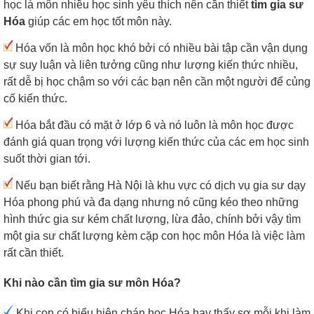
học là môn nhiều học sinh yêu thích nên cần thiết
tìm gia sư
Hóa
giúp các em học tốt môn này.
Hóa vốn là môn học khó bởi có nhiều bài tập cần vận dụng
sự suy luận và liên tưởng cũng như lượng kiến thức nhiều,
rất dễ bị học chậm so với các bạn nên cần một người để củng
cố kiến thức.
Hóa bắt đầu có mặt ở lớp 6 và nó luôn là môn học được
đánh giá quan trọng với lượng kiến thức của các em học sinh
suốt thời gian tới.
Nếu bạn biết rằng Hà Nội là khu vực có dịch vụ gia sư dạy
Hóa phong phú và đa dạng nhưng nó cũng kéo theo những
hình thức gia sư kém chất lượng, lừa đảo, chính bởi vậy tìm
một gia sư chất lượng kèm cặp con học môn Hóa là việc làm
rất cần thiết.
Khi nào cần tìm gia sư môn Hóa?
Khi con có biểu hiện chán học Hóa hay thấy sợ mỗi khi làm