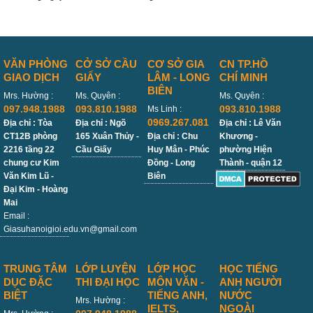
VĂN PHÒNG
CỞ SỞ CẦU
CƠ SỞ GIA
CN TP.HỒ
GIAO DỊCH
GIẤY
LÂM - LONG
CHÍ MINH
BIÊN
Mrs. Hường :
Ms. Quyên :
Ms. Quyên :
097.948.1988
093.810.1988
093.810.1988
Ms Linh :
0969.267.081
Địa chỉ : Tòa
Địa chỉ : Ngõ
Địa chỉ : Lê Văn
CT12B phòng
165 Xuân Thủy -
Địa chỉ : Chu
Khương -
2216 tầng 22
Cầu Giấy
Huy Mân - Phúc
phường Hiện
chung cư Kim
Đồng - Long
Thành - quận 12
Văn Kim Lũ -
Biên
Đại Kim - Hoàng
Mai
Email :
Giasuhanoigioi.edu.vn@gmail.com
TRUNG TÂM
LỚP LUYỆN
LỚP HỌC
HỌC TIẾNG
DỤC ĐẶC
THI ĐẠI HỌC
MÔN VĂN -
ANH NGƯỜI
BIỆT
TIẾNG ANH,
NƯỚC
Mrs. Hường :
IELTS,
NGOÀI