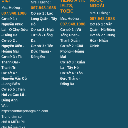
BIỆT
TIẾNG ANH,
NƯỚC
Mrs. Hường :
IELTS,
NGOÀI
097.948.1988
Mrs. Hường :
TOEIC
097.948.1988
Mrs. Hường :
Cơ sở 1 : Lạc
097.948.1988
Mrs. Hường :
Cơ sở 1 :
Long Quân - Tây
097.948.1988
Nguyễn Phuc
Hồ
Cơ sở 1 : Văn
Lai - O Chợ Dừa
Cơ sở 2 : Ngã
Cơ sở 1 : Vũ
Quán - Hà Đông
- Đống Đa
Tư Sở - Đống
Tông Phan -
Cơ sở 2 : Trung
Cơ sở 2 :
Đa
Thanh Xuân
Hòa - Nhân
Nguyễn Xiển -
Cơ sở 3 : Tôn
Cơ sở 2 : Giải
Chính
Hoàng Mai
Đức Thắng -
Phóng - Hoàng
Cơ sở 3 : Tả
Đống Đa
Mai
Thanh Oai -
Cơ sở 3 : Xuân
Thanh Trì
La - Tây Hồ
Cơ sở 4 :
Cơ sở 4 : Tôn
Nguyễn Văn Cừ
Đức Thắng -
- Long Biên
Đống Đa
Cơ sở 5 : Tien
Hoi va Cao Lỗ -
Đông Anh
Web:
https://canthiepdangminh.com
Trung tâm có
chỗ ở MIỄN PHÍ
cho bố mẹ ở xa,