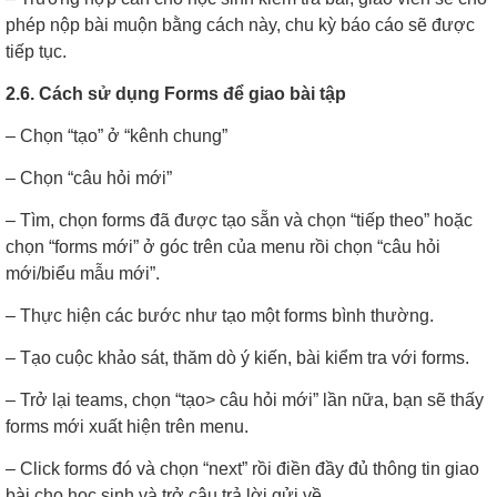
phép nộp bài muộn bằng cách này, chu kỳ báo cáo sẽ được
tiếp tục.
2.6. Cách sử dụng Forms để giao bài tập
– Chọn “tạo” ở “kênh chung”
– Chọn “câu hỏi mới”
– Tìm, chọn forms đã được tạo sẵn và chọn “tiếp theo” hoặc
chọn “forms mới” ở góc trên của menu rồi chọn “câu hỏi
mới/biểu mẫu mới”.
– Thực hiện các bước như tạo một forms bình thường.
– Tạo cuộc khảo sát, thăm dò ý kiến, bài kiểm tra với forms.
– Trở lại teams, chọn “tạo> câu hỏi mới” lần nữa, bạn sẽ thấy
forms mới xuất hiện trên menu.
– Click forms đó và chọn “next” rồi điền đầy đủ thông tin giao
bài cho học sinh và trở câu trả lời gửi về.