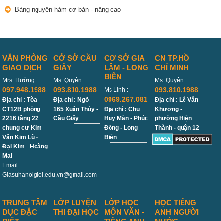
Bảng nguyên hàm cơ bản - nâng cao
VĂN PHÒNG
CỞ SỞ CẦU
CƠ SỞ GIA
CN TP.HỒ
GIAO DỊCH
GIẤY
LÂM - LONG
CHÍ MINH
BIÊN
Mrs. Hường :
Ms. Quyên :
Ms. Quyên :
097.948.1988
093.810.1988
093.810.1988
Ms Linh :
0969.267.081
Địa chỉ : Tòa
Địa chỉ : Ngõ
Địa chỉ : Lê Văn
CT12B phòng
165 Xuân Thủy -
Địa chỉ : Chu
Khương -
2216 tầng 22
Cầu Giấy
Huy Mân - Phúc
phường Hiện
chung cư Kim
Đồng - Long
Thành - quận 12
Văn Kim Lũ -
Biên
Đại Kim - Hoàng
Mai
Email :
Giasuhanoigioi.edu.vn@gmail.com
TRUNG TÂM
LỚP LUYỆN
LỚP HỌC
HỌC TIẾNG
DỤC ĐẶC
THI ĐẠI HỌC
MÔN VĂN -
ANH NGƯỜI