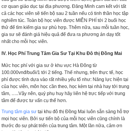
cơ quan giáo dục tại địa phương. Đăng Minh cam kết với tất
cả các học viên sẽ tiến bộ sau 2 tuần nếu có tinh thần học tập
nghiêm túc. Toàn bộ học viên được MIỄN PHÍ tới 2 buổi học
thử để tìm kiếm gia sư phù hợp. Thêm nữa, sau mỗi tuần học,
gia sư sẽ đánh giá hiệu quả để đưa ra phương án dạy tốt
nhất cho mỗi học viên.
IV. Học Phí Trung Tâm Gia Sư Tại Khu Đô thị Đồng Mai
Mức học phí với gia sư ở khu vực Hà Đông từ
100.000vnđ/buổi/1 tới 2 tiếng. Thế nhưng, trên thực tế, học
phí được tính dựa vào rất nhiều yếu tố như: Năng lực hiện tại
của học viên, môn học cần theo, học kèm tại nhà hay tới trung
tâm, …..Vậy nên, quý phụ huy hãy liên hệ trực tiếp với trung
tâm để được tư vấn cụ thể hơn.
Trung tâm gia sư
tại khu đô thị Đồng Mai luôn sẵn sàng hỗ trợ
mọi học viên. Bởi sự tiến bộ của mỗi học viên cũng chính là
thước đo sự phát triển của trung tâm. Một lần nữa, cảm ơn