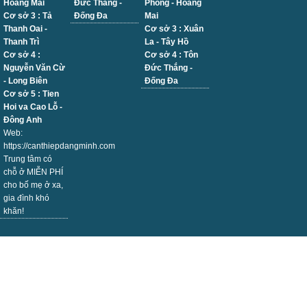
Hoàng Mai
Đức Thắng -
Phóng - Hoàng
Cơ sở 3 : Tả
Đống Đa
Mai
Thanh Oai -
Cơ sở 3 : Xuân
Thanh Trì
La - Tây Hồ
Cơ sở 4 :
Cơ sở 4 : Tôn
Nguyễn Văn Cừ
Đức Thắng -
- Long Biên
Đống Đa
Cơ sở 5 : Tien
Hoi va Cao Lỗ -
Đông Anh
Web:
https://canthiepdangminh.com
Trung tâm có
chỗ ở MIỄN PHÍ
cho bố mẹ ở xa,
gia đình khó
khăn!