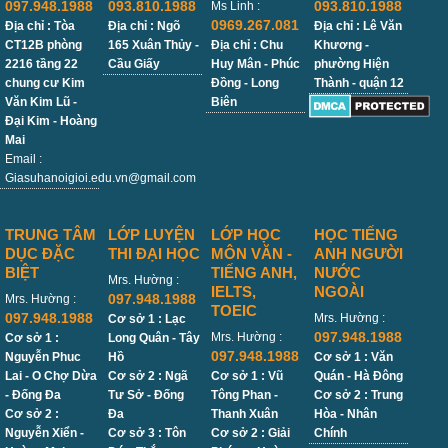
097.948.1988
093.810.1988
093.810.1988
Ms Linh :
0969.267.081
Địa chỉ : Tòa
Địa chỉ : Ngõ
Địa chỉ : Lê Văn
CT12B phòng
165 Xuân Thủy -
Địa chỉ : Chu
Khương -
2216 tầng 22
Cầu Giấy
Huy Mân - Phúc
phường Hiện
chung cư Kim
Đồng - Long
Thành - quận 12
Văn Kim Lũ -
Biên
Đại Kim - Hoàng
Mai
Email :
Giasuhanoigioi.edu.vn@gmail.com
TRUNG TÂM
LỚP LUYỆN
LỚP HỌC
HỌC TIẾNG
DỤC ĐẶC
THI ĐẠI HỌC
MÔN VĂN -
ANH NGƯỜI
BIỆT
TIẾNG ANH,
NƯỚC
Mrs. Hường :
IELTS,
NGOÀI
097.948.1988
Mrs. Hường :
TOEIC
097.948.1988
Mrs. Hường :
Cơ sở 1 : Lạc
097.948.1988
Mrs. Hường :
Cơ sở 1 :
Long Quân - Tây
097.948.1988
Nguyễn Phuc
Hồ
Cơ sở 1 : Văn
Lai - O Chợ Dừa
Cơ sở 2 : Ngã
Cơ sở 1 : Vũ
Quán - Hà Đông
- Đống Đa
Tư Sở - Đống
Tông Phan -
Cơ sở 2 : Trung
Cơ sở 2 :
Đa
Thanh Xuân
Hòa - Nhân
Nguyễn Xiển -
Cơ sở 3 : Tôn
Cơ sở 2 : Giải
Chính