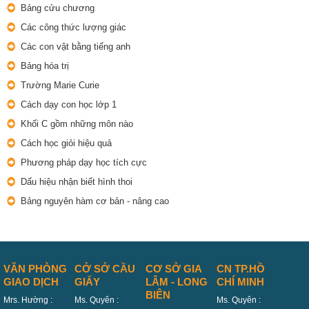
Bảng cửu chương
Các công thức lượng giác
Các con vật bằng tiếng anh
Bảng hóa trị
Trường Marie Curie
Cách dạy con học lớp 1
Khối C gồm những môn nào
Cách học giỏi hiệu quả
Phương pháp dạy học tích cực
Dấu hiệu nhận biết hình thoi
Bảng nguyên hàm cơ bản - nâng cao
VĂN PHÒNG
CỞ SỞ CẦU
CƠ SỞ GIA
CN TP.HỒ
GIAO DỊCH
GIẤY
LÂM - LONG
CHÍ MINH
BIÊN
Mrs. Hường :
Ms. Quyên :
Ms. Quyên :