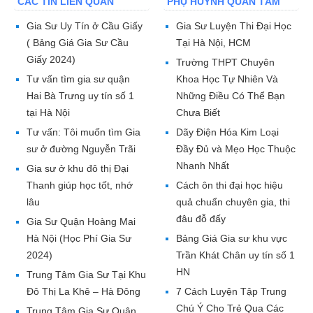
CÁC TIN LIÊN QUAN
PHỤ HUYNH QUAN TÂM
Gia Sư Uy Tín ở Cầu Giấy
Gia Sư Luyện Thi Đại Học
( Bảng Giá Gia Sư Cầu
Tại Hà Nội, HCM
Giấy 2024)
Trường THPT Chuyên
Tư vấn tìm gia sư quận
Khoa Học Tự Nhiên Và
Hai Bà Trưng uy tín số 1
Những Điều Có Thể Bạn
tại Hà Nội
Chưa Biết
Tư vấn: Tôi muốn tìm Gia
Dãy Điện Hóa Kim Loại
sư ở đường Nguyễn Trãi
Đầy Đủ và Mẹo Học Thuộc
Nhanh Nhất
Gia sư ở khu đô thị Đại
Thanh giúp học tốt, nhớ
Cách ôn thi đại học hiệu
lâu
quả chuẩn chuyên gia, thi
đâu đỗ đấy
Gia Sư Quận Hoàng Mai
Hà Nội (Học Phí Gia Sư
Bảng Giá Gia sư khu vực
2024)
Trần Khát Chân uy tín số 1
HN
Trung Tâm Gia Sư Tại Khu
Đô Thị La Khê – Hà Đông
7 Cách Luyện Tập Trung
Chú Ý Cho Trẻ Qua Các
Trung Tâm Gia Sư Quận