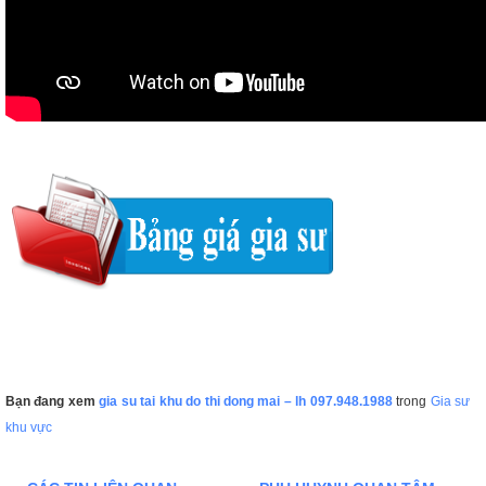
Bạn đang xem
gia su tai khu do thi dong mai – lh 097.948.1988
trong
Gia sư
khu vực