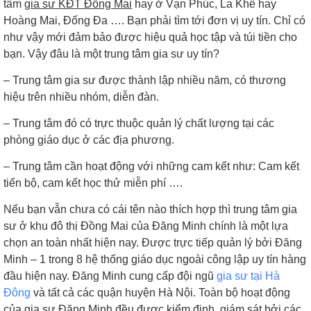
tâm
gia sư KĐT Đồng Mai
hay ở Vạn Phúc, La Khê hay
Hoàng Mai, Đống Đa …. Bạn phải tìm tới đơn vị uy tín. Chỉ có
như vậy mới đảm bảo được hiệu quả học tập và túi tiền cho
bạn. Vậy đâu là một trung tâm gia sư uy tín?
–
Trung tâm gia sư được thành lập nhiều năm, có thương
hiệu trên nhiều nhóm, diễn đàn.
– Trung tâm đó có trực thuộc quản lý chất lượng tại các
phòng giáo dục ở các địa phương.
–
Trung tâm cần hoạt động với những cam kết như: Cam kết
tiến bộ, cam kết học thử miễn phí ….
Nếu bạn vẫn chưa có cái tên nào thích hợp thì trung tâm gia
sư ở khu đô thị Đồng Mai của Đăng Minh chính là một lựa
chọn an toàn nhất hiện nay. Được trực tiếp quản lý bởi Đăng
Minh – 1 trong 8 hệ thống giáo dục ngoài công lập uy tín hàng
đầu hiện nay. Đăng Minh cung cấp đội ngũ
gia sư tại Hà
Đông
và tất cả các quận huyện Hà Nội. Toàn bộ hoạt động
của gia sư Đăng Minh đều được kiểm định, giám sát bởi các