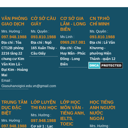
VĂN PHÒNG
CỞ SỞ CẦU
CƠ SỞ GIA
CN TP.HỒ
GIAO DỊCH
GIẤY
LÂM - LONG
CHÍ MINH
BIÊN
Mrs. Hường :
Ms. Quyên :
Ms. Quyên :
097.948.1988
093.810.1988
093.810.1988
Ms Linh :
0969.267.081
Địa chỉ : Tòa
Địa chỉ : Ngõ
Địa chỉ : Lê Văn
CT12B phòng
165 Xuân Thủy -
Địa chỉ : Chu
Khương -
2216 tầng 22
Cầu Giấy
Huy Mân - Phúc
phường Hiện
chung cư Kim
Đồng - Long
Thành - quận 12
Văn Kim Lũ -
Biên
Đại Kim - Hoàng
Mai
Email :
Giasuhanoigioi.edu.vn@gmail.com
TRUNG TÂM
LỚP LUYỆN
LỚP HỌC
HỌC TIẾNG
DỤC ĐẶC
THI ĐẠI HỌC
MÔN VĂN -
ANH NGƯỜI
BIỆT
TIẾNG ANH,
NƯỚC
Mrs. Hường :
IELTS,
NGOÀI
097.948.1988
Mrs. Hường :
TOEIC
097.948.1988
Mrs. Hường :
Cơ sở 1 : Lạc