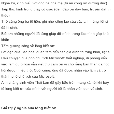
Nghe lời, kính hiếu với ông bà cha mẹ (tri ân công ơn dưỡng dục)
Tiếp thu, kính trọng thầy cô giáo (đền đáp ơn dạy bảo, truyền đạt tri
thức)
Thờ cúng ông bà tổ tiên, ghi nhớ công lao của các anh hùng liệt sĩ
đã hi sinh.
Biết ơn những người đã từng giúp đỡ mình trong lúc mình gặp khó
khăn.
Tấm gương sáng về lòng biết ơn:
Lời dặn của Bác phải quan tâm đến các gia đình thương binh, liệt sĩ.
Câu chuyện của phó chủ tịch Microsoft: thất nghiệp, đi phỏng vấn
việc làm dù bị loại vẫn viết thư cảm ơn vì cho rằng bản thân đã học
hỏi được nhiều thứ. Cuối cùng, ông đã được nhận vào làm và trở
thành phó chủ tịch của Microsoft.
Anh chàng sinh viên Thái Lan đã gây bão trên mạng xã hội khi bày
tỏ lòng biết ơn của mình với người bố là nhân viên dọn vệ sinh.
Giá trị/ ý nghĩa của lòng biết ơn