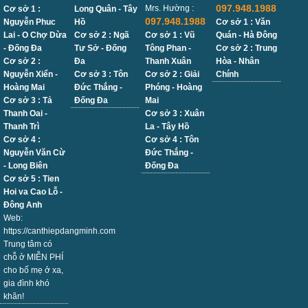
097.948.1988
Mrs. Hường :
Cơ sở 1 :
Long Quân - Tây
097.948.1988
Nguyễn Phuc
Hồ
Cơ sở 1 : Văn
Lai - O Chợ Dừa
Cơ sở 2 : Ngã
Cơ sở 1 : Vũ
Quán - Hà Đông
- Đống Đa
Tư Sở - Đống
Tông Phan -
Cơ sở 2 : Trung
Cơ sở 2 :
Đa
Thanh Xuân
Hòa - Nhân
Nguyễn Xiển -
Cơ sở 3 : Tôn
Cơ sở 2 : Giải
Chính
Hoàng Mai
Đức Thắng -
Phóng - Hoàng
Cơ sở 3 : Tả
Đống Đa
Mai
Thanh Oai -
Cơ sở 3 : Xuân
Thanh Trì
La - Tây Hồ
Cơ sở 4 :
Cơ sở 4 : Tôn
Nguyễn Văn Cừ
Đức Thắng -
- Long Biên
Đống Đa
Cơ sở 5 : Tien
Hoi va Cao Lỗ -
Đông Anh
Web:
https://canthiepdangminh.com
Trung tâm có
chỗ ở MIỄN PHÍ
cho bố mẹ ở xa,
gia đình khó
khăn!