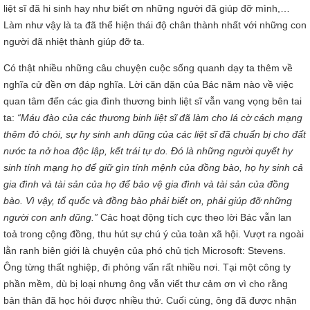
liệt sĩ đã hi sinh hay như biết ơn những người đã giúp đỡ mình,…
Làm như vậy là ta đã thể hiện thái độ chân thành nhất với những con
người đã nhiệt thành giúp đỡ ta.
Có thật nhiều những câu chuyện cuộc sống quanh dạy ta thêm về
nghĩa cử đền ơn đáp nghĩa. Lời căn dặn của Bác năm nào về việc
quan tâm đến các gia đình thương binh liệt sĩ vẫn vang vọng bên tai
ta:
“Máu đào của các thương binh liệt sĩ đã làm cho lá cờ cách mạng
thêm đỏ chói, sự hy sinh anh dũng của các liệt sĩ đã chuẩn bị cho đất
nước ta nở hoa độc lập, kết trái tự do. Đó là những người quyết hy
sinh tính mạng họ để giữ gìn tính mệnh của đồng bào, họ hy sinh cả
gia đình và tài sản của họ để bảo vệ gia đình và tài sản của đồng
bào. Vì vậy, tổ quốc và đồng bào phải biết ơn, phải giúp đỡ những
người con anh dũng.”
Các hoạt động tích cực theo lời Bác vẫn lan
toả trong cộng đồng, thu hút sự chú ý của toàn xã hội. Vượt ra ngoài
lằn ranh biên giới là chuyện của phó chủ tịch Microsoft: Stevens.
Ông từng thất nghiệp, đi phỏng vấn rất nhiều nơi. Tại một công ty
phần mềm, dù bị loại nhưng ông vẫn viết thư cảm ơn vì cho rằng
bản thân đã học hỏi được nhiều thứ. Cuối cùng, ông đã được nhận