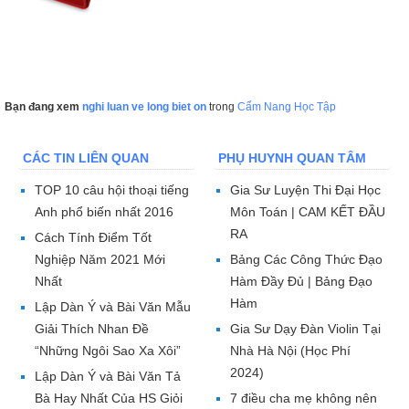
Bạn đang xem
nghi luan ve long biet on
trong
Cẩm Nang Học Tập
CÁC TIN LIÊN QUAN
PHỤ HUYNH QUAN TÂM
TOP 10 câu hội thoại tiếng
Gia Sư Luyện Thi Đại Học
Anh phổ biến nhất 2016
Môn Toán | CAM KẾT ĐẦU
RA
Cách Tính Điểm Tốt
Nghiệp Năm 2021 Mới
Bảng Các Công Thức Đạo
Nhất
Hàm Đầy Đủ | Bảng Đạo
Hàm
Lập Dàn Ý và Bài Văn Mẫu
Giải Thích Nhan Đề
Gia Sư Dạy Đàn Violin Tại
“Những Ngôi Sao Xa Xôi”
Nhà Hà Nội (Học Phí
2024)
Lập Dàn Ý và Bài Văn Tả
Bà Hay Nhất Của HS Giỏi
7 điều cha mẹ không nên