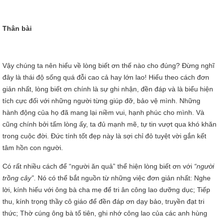
Thân bài
Vậy chúng ta nên hiểu về lòng biết ơn thế nào cho đúng? Đừng nghĩ
đây là thái độ sống quá đỗi cao cả hay lớn lao! Hiểu theo cách đơn
giản nhất, lòng biết ơn chính là sự ghi nhận, đền đáp và là biểu hiện
tích cực đối với những người từng giúp đỡ, bảo vệ mình. Những
hành động của họ đã mang lại niềm vui, hạnh phúc cho mình. Và
cũng chính bởi tấm lòng ấy, ta đủ mạnh mẽ, tự tin vượt qua khó khăn
trong cuộc đời. Đức tính tốt đẹp này là sợi chỉ đỏ tuyệt vời gắn kết
tâm hồn con người.
Có rất nhiều cách để “người ăn quả” thể hiện lòng biết ơn với
“người
trồng cây”
. Nó có thể bắt nguồn từ những việc đơn giản nhất: Nghe
lời, kính hiếu với ông bà cha mẹ để tri ân công lao dưỡng dục; Tiếp
thu, kính trọng thầy cô giáo để đền đáp ơn dạy bảo, truyền đạt tri
thức; Thờ cúng ông bà tổ tiên, ghi nhớ công lao của các anh hùng