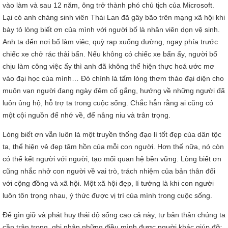
vào làm và sau 12 năm, ông trở thành phó chủ tịch của Microsoft.
Lại có anh chàng sinh viên Thái Lan đã gây bão trên mạng xã hội khi
bày tỏ lòng biết ơn của mình với người bố là nhân viên dọn vệ sinh.
Anh ta đến nơi bố làm việc, quỳ rạp xuống đường, ngay phía trước
chiếc xe chở rác thải bẩn. Nếu không có chiếc xe bẩn ấy, người bố
chịu làm công việc ấy thì anh đã không thể hiện thực hoá ước mơ
vào đại học của mình… Đó chính là tấm lòng thơm thảo đại diện cho
muôn vạn người đang ngày đêm cố gắng, hướng về những người đã
luôn ủng hộ, hỗ trợ ta trong cuộc sống. Chắc hẳn rằng ai cũng có
một cội nguồn để nhớ về, để nâng niu và trân trọng.
Lòng biết ơn vẫn luôn là một truyền thống đạo lí tốt đẹp của dân tộc
ta, thể hiện vẻ đẹp tâm hồn của mỗi con người. Hơn thế nữa, nó còn
có thể kết người với người, tạo mối quan hệ bền vững. Lòng biết ơn
cũng nhắc nhở con người về vai trò, trách nhiệm của bản thân đối
với cộng đồng và xã hội. Một xã hội đẹp, lí tưởng là khi con người
luôn tôn trọng nhau, ý thức được vị trí của mình trong cuộc sống.
Để gìn giữ và phát huy thái độ sống cao cả này, tự bản thân chúng ta
cần trân trọng, ghi nhận những điều mình được người khác giúp đỡ;