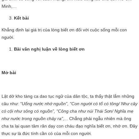
Minh,…
Kết bài
Khẳng định lại giá trị của lòng biết ơn đối với cuộc sống mỗi con
người.
Bài văn nghị luận về lòng biết ơn
Mở bài
Lật dở kho tàng ca dao tục ngữ của dân tộc, ta thấy thật lắm những
câu như:
“Uống nước nhớ nguồn”, “Con người có tổ có tông/ Như cây
có cội như sông có nguồn”, “Công cha như núi Thái Sơn/ Nghĩa mẹ
như nước trong nguồn chảy ra”,..
. Chẳng phải ngẫu nhiên mà ông
cha ta lại quan tâm răn dạy con cháu đạo nghĩa biết ơn, nhớ ơn. Đây
thực sự là đức tính cần có của mỗi con người.