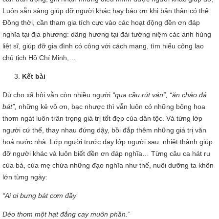
Luôn sẵn sàng giúp đỡ người khác hay báo ơn khi bản thân có thể.
Đồng thời, cần tham gia tích cực vào các hoạt động đền ơn đáp
nghĩa tại địa phương: dâng hương tại đài tưởng niệm các anh hùng
liệt sĩ, giúp đỡ gia đình có công với cách mạng, tìm hiểu công lao
chủ tịch Hồ Chí Minh,…
Kết bài
Dù cho xã hội vẫn còn nhiều người
“qua cầu rút ván”, “ăn cháo đá
bát”,
những kẻ vô ơn, bạc nhược thì vẫn luôn có những bông hoa
thơm ngát luôn trân trọng giá trị tốt đẹp của dân tộc. Và từng lớp
người cứ thế, thay nhau đứng dậy, bồi đắp thêm những giá trị văn
hoá nước nhà. Lớp người trước dạy lớp người sau: nhiệt thành giúp
đỡ người khác và luôn biết đền ơn đáp nghĩa… Từng câu ca hát ru
của bà, của mẹ chứa những đạo nghĩa như thế, nuôi dưỡng ta khôn
lớn từng ngày:
“Ai ơi bưng bát cơm đầy
Dẻo thơm một hạt đắng cay muôn phần.”