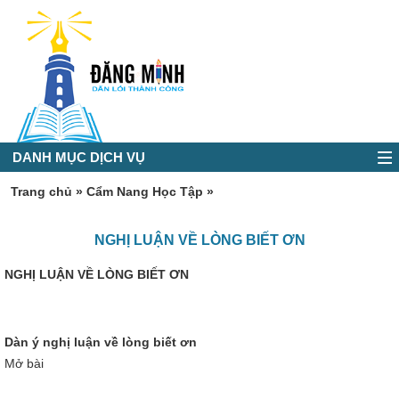
DANH MỤC DỊCH VỤ
Trang chủ
»
Cẩm Nang Học Tập
»
NGHỊ LUẬN VỀ LÒNG BIẾT ƠN
NGHỊ LUẬN VỀ LÒNG BIẾT ƠN
Dàn ý nghị luận về lòng biết ơn
Mở bài