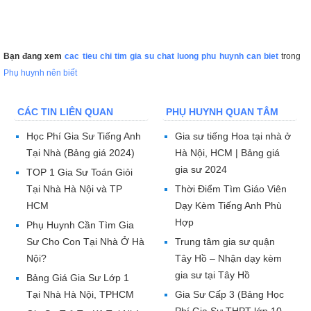
Bạn đang xem
cac tieu chi tim gia su chat luong phu huynh can biet
trong
Phụ huynh nên biết
CÁC TIN LIÊN QUAN
PHỤ HUYNH QUAN TÂM
Học Phí Gia Sư Tiếng Anh
Gia sư tiếng Hoa tại nhà ở
Tại Nhà (Bảng giá 2024)
Hà Nội, HCM | Bảng giá
gia sư 2024
TOP 1 Gia Sư Toán Giỏi
Tại Nhà Hà Nội và TP
Thời Điểm Tìm Giáo Viên
HCM
Dạy Kèm Tiếng Anh Phù
Hợp
Phụ Huynh Cần Tìm Gia
Sư Cho Con Tại Nhà Ở Hà
Trung tâm gia sư quận
Nội?
Tây Hồ – Nhận dạy kèm
gia sư tại Tây Hồ
Bảng Giá Gia Sư Lớp 1
Tại Nhà Hà Nội, TPHCM
Gia Sư Cấp 3 (Bảng Học