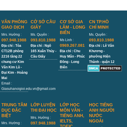
VĂN PHÒNG
CỞ SỞ CẦU
CƠ SỞ GIA
CN TP.HỒ
GIAO DỊCH
GIẤY
LÂM - LONG
CHÍ MINH
BIÊN
Mrs. Hường :
Ms. Quyên :
Ms. Quyên :
097.948.1988
093.810.1988
093.810.1988
Ms Linh :
0969.267.081
Địa chỉ : Tòa
Địa chỉ : Ngõ
Địa chỉ : Lê Văn
CT12B phòng
165 Xuân Thủy -
Địa chỉ : Chu
Khương -
2216 tầng 22
Cầu Giấy
Huy Mân - Phúc
phường Hiện
chung cư Kim
Đồng - Long
Thành - quận 12
Văn Kim Lũ -
Biên
Đại Kim - Hoàng
Mai
Email :
Giasuhanoigioi.edu.vn@gmail.com
TRUNG TÂM
LỚP LUYỆN
LỚP HỌC
HỌC TIẾNG
DỤC ĐẶC
THI ĐẠI HỌC
MÔN VĂN -
ANH NGƯỜI
BIỆT
TIẾNG ANH,
NƯỚC
Mrs. Hường :
IELTS,
NGOÀI
097.948.1988
Mrs. Hường :
TOEIC