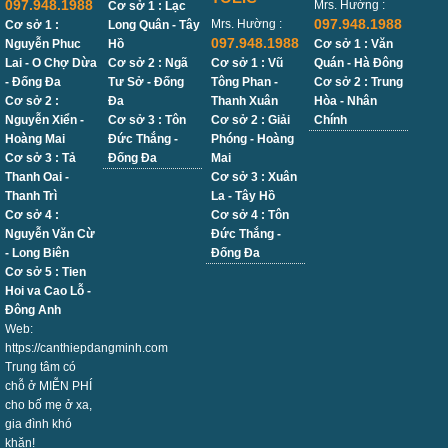
097.948.1988
Mrs. Hường :
Cơ sở 1 : Lạc
097.948.1988
Mrs. Hường :
Cơ sở 1 :
Long Quân - Tây
097.948.1988
Nguyễn Phuc
Hồ
Cơ sở 1 : Văn
Lai - O Chợ Dừa
Cơ sở 2 : Ngã
Cơ sở 1 : Vũ
Quán - Hà Đông
- Đống Đa
Tư Sở - Đống
Tông Phan -
Cơ sở 2 : Trung
Cơ sở 2 :
Đa
Thanh Xuân
Hòa - Nhân
Nguyễn Xiển -
Cơ sở 3 : Tôn
Cơ sở 2 : Giải
Chính
Hoàng Mai
Đức Thắng -
Phóng - Hoàng
Cơ sở 3 : Tả
Đống Đa
Mai
Thanh Oai -
Cơ sở 3 : Xuân
Thanh Trì
La - Tây Hồ
Cơ sở 4 :
Cơ sở 4 : Tôn
Nguyễn Văn Cừ
Đức Thắng -
- Long Biên
Đống Đa
Cơ sở 5 : Tien
Hoi va Cao Lỗ -
Đông Anh
Web:
https://canthiepdangminh.com
Trung tâm có
chỗ ở MIỄN PHÍ
cho bố mẹ ở xa,
gia đình khó
khăn!