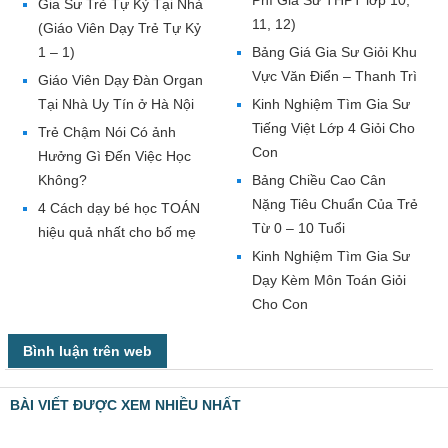
Phí Gia Sư THPT lớp 10,
Gia Sư Trẻ Tự Kỷ Tại Nhà
11, 12)
(Giáo Viên Dạy Trẻ Tự Kỷ
1 – 1)
Bảng Giá Gia Sư Giỏi Khu
Vực Văn Điển – Thanh Trì
Giáo Viên Dạy Đàn Organ
Tại Nhà Uy Tín ở Hà Nội
Kinh Nghiệm Tìm Gia Sư
Tiếng Việt Lớp 4 Giỏi Cho
Trẻ Chậm Nói Có ảnh
Con
Hưởng Gì Đến Việc Học
Không?
Bảng Chiều Cao Cân
Nặng Tiêu Chuẩn Của Trẻ
4 Cách dạy bé học TOÁN
Từ 0 – 10 Tuổi
hiệu quả nhất cho bố mẹ
Kinh Nghiệm Tìm Gia Sư
Dạy Kèm Môn Toán Giỏi
Cho Con
Bình luận trên web
BÀI VIẾT ĐƯỢC XEM NHIỀU NHẤT