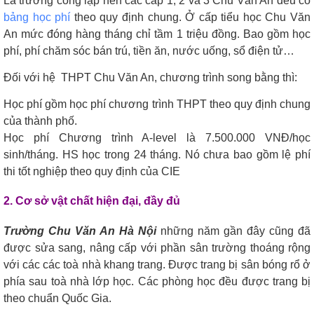
Là trường công lập nên các cấp 1, 2 và 3 Chu Văn An đều có
bảng học phí
theo quy định chung. Ở cấp tiểu học Chu Văn
An mức đóng hàng tháng chỉ tầm 1 triệu đồng. Bao gồm học
phí, phí chăm sóc bán trú, tiền ăn, nước uống, sổ điện tử…
Đối với hệ THPT Chu Văn An, chương trình song bằng thì:
Học phí gồm học phí chương trình THPT theo quy định chung
của thành phố.
Học phí Chương trình A-level là 7.500.000 VNĐ/học
sinh/tháng. HS học trong 24 tháng. Nó chưa bao gồm lệ phí
thi tốt nghiệp theo quy định của CIE
2. Cơ sở vật chất hiện đại, đầy đủ
Trường Chu Văn An Hà Nội
những năm gần đây cũng đã
được sửa sang, nâng cấp với phần sân trường thoáng rộng
với các các toà nhà khang trang. Được trang bị sân bóng rổ ở
phía sau toà nhà lớp học. Các phòng học đều được trang bị
theo chuẩn Quốc Gia.