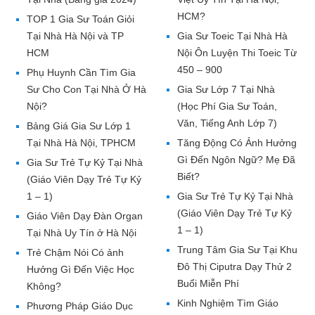
HCM?
TOP 1 Gia Sư Toán Giỏi
Tại Nhà Hà Nội và TP
Gia Sư Toeic Tại Nhà Hà
HCM
Nội Ôn Luyện Thi Toeic Từ
450 – 900
Phụ Huynh Cần Tìm Gia
Sư Cho Con Tại Nhà Ở Hà
Gia Sư Lớp 7 Tại Nhà
Nội?
(Học Phí Gia Sư Toán,
Văn, Tiếng Anh Lớp 7)
Bảng Giá Gia Sư Lớp 1
Tại Nhà Hà Nội, TPHCM
Tăng Động Có Ảnh Hưởng
Gì Đến Ngôn Ngữ? Mẹ Đã
Gia Sư Trẻ Tự Kỷ Tại Nhà
Biết?
(Giáo Viên Dạy Trẻ Tự Kỷ
1 – 1)
Gia Sư Trẻ Tự Kỷ Tại Nhà
(Giáo Viên Dạy Trẻ Tự Kỷ
Giáo Viên Dạy Đàn Organ
1 – 1)
Tại Nhà Uy Tín ở Hà Nội
Trung Tâm Gia Sư Tại Khu
Trẻ Chậm Nói Có ảnh
Đô Thị Ciputra Dạy Thử 2
Hưởng Gì Đến Việc Học
Buổi Miễn Phí
Không?
Kinh Nghiệm Tìm Giáo
Phương Pháp Giáo Dục