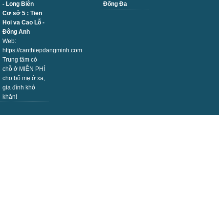
- Long Biên
Đống Đa
Cơ sở 5 : Tien
Hoi va Cao Lỗ -
Đông Anh
Web:
https://canthiepdangminh.com
Trung tâm có
chỗ ở MIỄN PHÍ
cho bố mẹ ở xa,
gia đình khó
khăn!