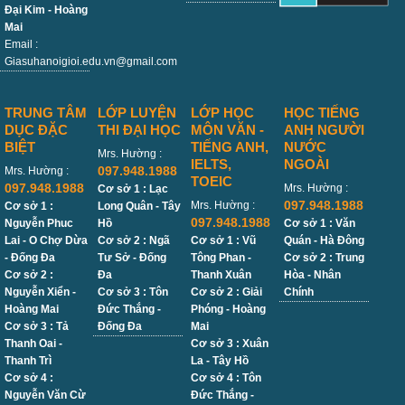
Đại Kim - Hoàng
Mai
Email :
Giasuhanoigioi.edu.vn@gmail.com
TRUNG TÂM
LỚP LUYỆN
LỚP HỌC
HỌC TIẾNG
DỤC ĐẶC
THI ĐẠI HỌC
MÔN VĂN -
ANH NGƯỜI
BIỆT
TIẾNG ANH,
NƯỚC
Mrs. Hường :
IELTS,
NGOÀI
097.948.1988
Mrs. Hường :
TOEIC
097.948.1988
Mrs. Hường :
Cơ sở 1 : Lạc
097.948.1988
Mrs. Hường :
Cơ sở 1 :
Long Quân - Tây
097.948.1988
Nguyễn Phuc
Hồ
Cơ sở 1 : Văn
Lai - O Chợ Dừa
Cơ sở 2 : Ngã
Cơ sở 1 : Vũ
Quán - Hà Đông
- Đống Đa
Tư Sở - Đống
Tông Phan -
Cơ sở 2 : Trung
Cơ sở 2 :
Đa
Thanh Xuân
Hòa - Nhân
Nguyễn Xiển -
Cơ sở 3 : Tôn
Cơ sở 2 : Giải
Chính
Hoàng Mai
Đức Thắng -
Phóng - Hoàng
Cơ sở 3 : Tả
Đống Đa
Mai
Thanh Oai -
Cơ sở 3 : Xuân
Thanh Trì
La - Tây Hồ
Cơ sở 4 :
Cơ sở 4 : Tôn
Nguyễn Văn Cừ
Đức Thắng -