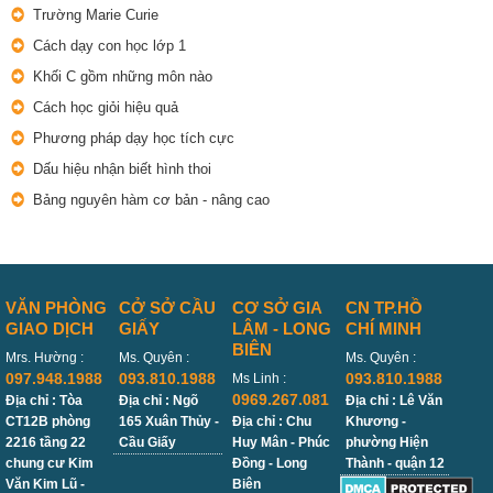
Trường Marie Curie
Cách dạy con học lớp 1
Khối C gồm những môn nào
Cách học giỏi hiệu quả
Phương pháp dạy học tích cực
Dấu hiệu nhận biết hình thoi
Bảng nguyên hàm cơ bản - nâng cao
VĂN PHÒNG
CỞ SỞ CẦU
CƠ SỞ GIA
CN TP.HỒ
GIAO DỊCH
GIẤY
LÂM - LONG
CHÍ MINH
BIÊN
Mrs. Hường :
Ms. Quyên :
Ms. Quyên :
097.948.1988
093.810.1988
093.810.1988
Ms Linh :
0969.267.081
Địa chỉ : Tòa
Địa chỉ : Ngõ
Địa chỉ : Lê Văn
CT12B phòng
165 Xuân Thủy -
Địa chỉ : Chu
Khương -
2216 tầng 22
Cầu Giấy
Huy Mân - Phúc
phường Hiện
chung cư Kim
Đồng - Long
Thành - quận 12
Văn Kim Lũ -
Biên