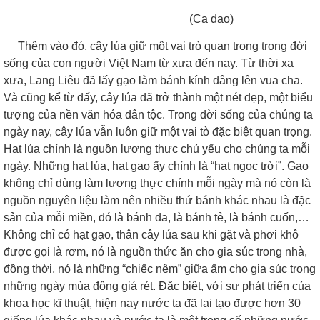
(Ca dao)
Thêm vào đó, cây lúa giữ một vai trò quan trọng trong đời
sống của con người Việt Nam từ xưa đến nay. Từ thời xa
xưa, Lang Liêu đã lấy gạo làm bánh kính dâng lên vua cha.
Và cũng kể từ đấy, cây lúa đã trở thành một nét đẹp, một biểu
tượng của nền văn hóa dân tộc. Trong đời sống của chúng ta
ngày nay, cây lúa vẫn luôn giữ một vai tò đặc biệt quan trọng.
Hạt lúa chính là nguồn lương thực chủ yếu cho chúng ta mỗi
ngày. Những hạt lúa, hạt gạo ấy chính là “hạt ngọc trời”. Gạo
không chỉ dùng làm lương thực chính mỗi ngày mà nó còn là
nguồn nguyên liệu làm nên nhiều thứ bánh khác nhau là đặc
sản của mỗi miền, đó là bánh đa, là bánh tẻ, là bánh cuốn,…
Không chỉ có hạt gạo, thân cây lúa sau khi gặt và phơi khô
được gọi là rơm, nó là nguồn thức ăn cho gia súc trong nhà,
đồng thời, nó là những “chiếc nệm” giữa ấm cho gia súc trong
những ngày mùa đông giá rét. Đặc biệt, với sự phát triển của
khoa học kĩ thuật, hiện nay nước ta đã lai tạo được hơn 30