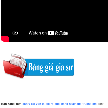
Bạn đang xem
dan y bai van ta gio ra choi hang ngay cua truong em
trong