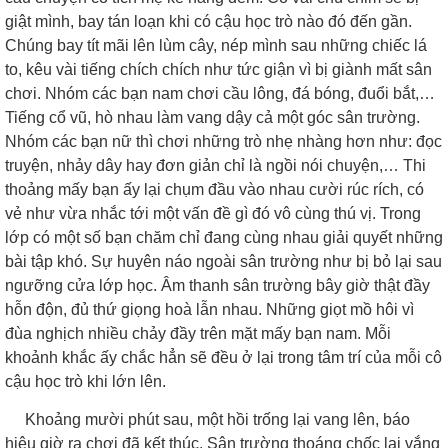
giật mình, bay tán loạn khi có cậu học trò nào đó đến gần.
Chúng bay tít mãi lên lùm cây, nép mình sau những chiếc lá
to, kêu vài tiếng chích chích như tức giận vì bị giành mất sân
chơi. Nhóm các bạn nam chơi cầu lông, đá bóng, đuổi bắt,…
Tiếng cổ vũ, hò nhau làm vang dậy cả một góc sân trường.
Nhóm các bạn nữ thì chơi những trò nhẹ nhàng hơn như: đọc
truyện, nhảy dây hay đơn giản chỉ là ngồi nói chuyện,… Thi
thoảng mấy bạn ấy lại chụm đầu vào nhau cười rúc rích, có
vẻ như vừa nhắc tới một vấn đề gì đó vô cùng thú vị. Trong
lớp có một số bạn chăm chỉ đang cùng nhau giải quyết những
bài tập khó. Sự huyên náo ngoài sân trường như bị bỏ lại sau
ngưỡng cửa lớp học. Âm thanh sân trường bây giờ thật đầy
hỗn độn, đủ thứ giọng hoà lẫn nhau. Những giọt mồ hôi vì
đùa nghịch nhiều chảy đầy trên mặt mấy bạn nam. Mỗi
khoảnh khắc ấy chắc hẳn sẽ đều ở lại trong tâm trí của mỗi cô
cậu học trò khi lớn lên.
Khoảng mười phút sau, một hồi trống lại vang lên, báo
hiệu giờ ra chơi đã kết thúc. Sân trường thoáng chốc lại vắng