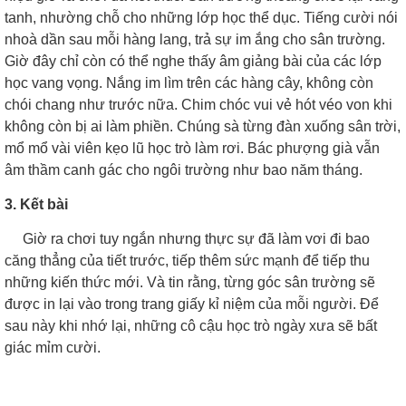
tanh, nhường chỗ cho những lớp học thể dục. Tiếng cười nói
nhoà dần sau mỗi hàng lang, trả sự im ắng cho sân trường.
Giờ đây chỉ còn có thể nghe thấy âm giảng bài của các lớp
học vang vọng. Nắng im lìm trên các hàng cây, không còn
chói chang như trước nữa. Chim chóc vui vẻ hót véo von khi
không còn bị ai làm phiền. Chúng sà từng đàn xuống sân trời,
mổ mổ vài viên kẹo lũ học trò làm rơi. Bác phượng già vẫn
âm thầm canh gác cho ngôi trường như bao năm tháng.
3. Kết bài
Giờ ra chơi tuy ngắn nhưng thực sự đã làm vơi đi bao
căng thẳng của tiết trước, tiếp thêm sức mạnh để tiếp thu
những kiến thức mới. Và tin rằng, từng góc sân trường sẽ
được in lại vào trong trang giấy kỉ niệm của mỗi người. Để
sau này khi nhớ lại, những cô cậu học trò ngày xưa sẽ bất
giác mỉm cười.