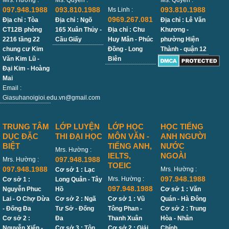
097.948.1988
093.810.1988
093.810.1988
Ms Linh :
0969.267.081
Địa chỉ : Tòa
Địa chỉ : Ngõ
Địa chỉ : Lê Văn
CT12B phòng
165 Xuân Thủy -
Địa chỉ : Chu
Khương -
2216 tầng 22
Cầu Giấy
Huy Mân - Phúc
phường Hiện
chung cư Kim
Đồng - Long
Thành - quận 12
Văn Kim Lũ -
Biên
Đại Kim - Hoàng
Mai
Email :
Giasuhanoigioi.edu.vn@gmail.com
TRUNG TÂM
LỚP LUYỆN
LỚP HỌC
HỌC TIẾNG
DỤC ĐẶC
THI ĐẠI HỌC
MÔN VĂN -
ANH NGƯỜI
BIỆT
TIẾNG ANH,
NƯỚC
Mrs. Hường :
IELTS,
NGOÀI
097.948.1988
Mrs. Hường :
TOEIC
097.948.1988
Mrs. Hường :
Cơ sở 1 : Lạc
097.948.1988
Mrs. Hường :
Cơ sở 1 :
Long Quân - Tây
097.948.1988
Nguyễn Phuc
Hồ
Cơ sở 1 : Văn
Lai - O Chợ Dừa
Cơ sở 2 : Ngã
Cơ sở 1 : Vũ
Quán - Hà Đông
- Đống Đa
Tư Sở - Đống
Tông Phan -
Cơ sở 2 : Trung
Cơ sở 2 :
Đa
Thanh Xuân
Hòa - Nhân
Nguyễn Xiển -
Cơ sở 3 : Tôn
Cơ sở 2 : Giải
Chính