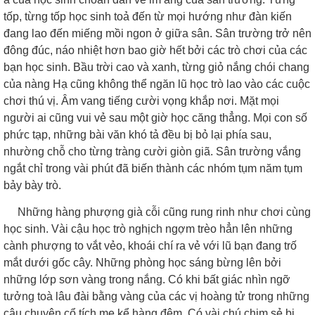
tốp, từng tốp học sinh toả đến từ mọi hướng như đàn kiến
đang lao đến miếng mồi ngon ở giữa sân. Sân trường trở nên
đông đúc, náo nhiệt hơn bao giờ hết bởi các trò chơi của các
bạn học sinh. Bầu trời cao và xanh, từng giỏ nắng chói chang
của nàng Hạ cũng không thể ngăn lũ học trò lao vào các cuộc
chơi thú vị. Âm vang tiếng cười vọng khắp nơi. Mặt mọi
người ai cũng vui vẻ sau một giờ học căng thẳng. Mọi con số
phức tạp, những bài văn khó tả đều bị bỏ lại phía sau,
nhường chỗ cho từng tràng cười giòn giã. Sân trường vắng
ngắt chỉ trong vài phút đã biến thành các nhóm tụm năm tụm
bảy bày trò.
Những hàng phượng già cỗi cũng rung rinh như chơi cùng
học sinh. Vài cậu học trò nghịch ngợm trèo hẳn lên những
cành phượng to vắt vẻo, khoái chí ra vẻ với lũ bạn đang trố
mắt dưới gốc cây. Những phòng học sáng bừng lên bởi
những lớp sơn vàng trong nắng. Có khi bất giác nhìn ngỡ
tưởng toà lâu đài bằng vàng của các vị hoàng tử trong những
câu chuyện cổ tích mẹ kể hàng đêm. Có vài chú chim sẻ bị