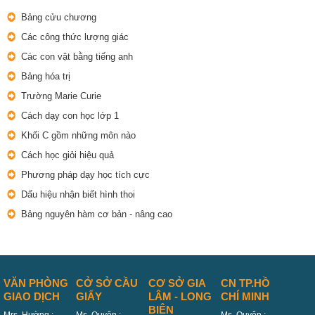
Bảng cửu chương
Các công thức lượng giác
Các con vật bằng tiếng anh
Bảng hóa trị
Trường Marie Curie
Cách dạy con học lớp 1
Khối C gồm những môn nào
Cách học giỏi hiệu quả
Phương pháp dạy học tích cực
Dấu hiệu nhận biết hình thoi
Bảng nguyên hàm cơ bản - nâng cao
VĂN PHÒNG
CỞ SỞ CẦU
CƠ SỞ GIA
CN TP.HỒ
GIAO DỊCH
GIẤY
LÂM - LONG
CHÍ MINH
BIÊN
Mrs. Hường :
Ms. Quyên :
Ms. Quyên :