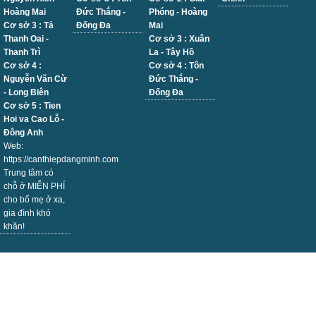
Hoàng Mai
Đức Thắng -
Phóng - Hoàng
Cơ sở 3 : Tả
Đống Đa
Mai
Thanh Oai -
Cơ sở 3 : Xuân
Thanh Trì
La - Tây Hồ
Cơ sở 4 :
Cơ sở 4 : Tôn
Nguyễn Văn Cừ
Đức Thắng -
- Long Biên
Đống Đa
Cơ sở 5 : Tien
Hoi va Cao Lỗ -
Đông Anh
Web:
https://canthiepdangminh.com
Trung tâm có
chỗ ở MIỄN PHÍ
cho bố mẹ ở xa,
gia đình khó
khăn!