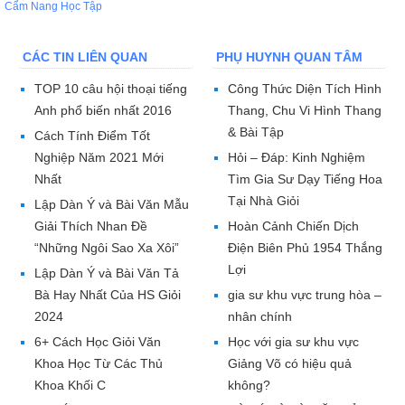
Cẩm Nang Học Tập
CÁC TIN LIÊN QUAN
PHỤ HUYNH QUAN TÂM
TOP 10 câu hội thoại tiếng
Công Thức Diện Tích Hình
Anh phổ biến nhất 2016
Thang, Chu Vi Hình Thang
& Bài Tập
Cách Tính Điểm Tốt
Nghiệp Năm 2021 Mới
Hỏi – Đáp: Kinh Nghiệm
Nhất
Tìm Gia Sư Dạy Tiếng Hoa
Tại Nhà Giỏi
Lập Dàn Ý và Bài Văn Mẫu
Giải Thích Nhan Đề
Hoàn Cảnh Chiến Dịch
“Những Ngôi Sao Xa Xôi”
Điện Biên Phủ 1954 Thắng
Lợi
Lập Dàn Ý và Bài Văn Tả
Bà Hay Nhất Của HS Giỏi
gia sư khu vực trung hòa –
2024
nhân chính
6+ Cách Học Giỏi Văn
Học với gia sư khu vực
Khoa Học Từ Các Thủ
Giảng Võ có hiệu quả
Khoa Khối C
không?