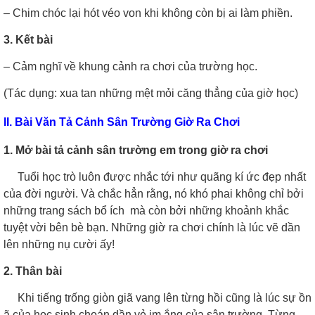
– Chim chóc lại hót véo von khi không còn bị ai làm phiền.
3. Kết bài
– Cảm nghĩ về khung cảnh ra chơi của trường học.
(Tác dụng: xua tan những mệt mỏi căng thẳng của giờ học)
II. Bài Văn Tả Cảnh Sân Trường Giờ Ra Chơi
1. Mở bài tả cảnh sân trường em trong giờ ra chơi
Tuổi học trò luôn được nhắc tới như quãng kí ức đẹp nhất
của đời người. Và chắc hẳn rằng, nó khó phai không chỉ bởi
những trang sách bổ ích mà còn bởi những khoảnh khắc
tuyệt vời bên bè bạn. Những giờ ra chơi chính là lúc vẽ dần
lên những nụ cười ấy!
2. Thân bài
Khi tiếng trống giòn giã vang lên từng hồi cũng là lúc sự ồn
ã của học sinh choán dần vẻ im ắng của sân trường. Từng