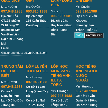
GIAO DỊCH
GIẤY
LÂM - LONG
CHÍ MINH
BIÊN
Mrs. Hường :
Ms. Quyên :
Ms. Quyên :
097.948.1988
093.810.1988
093.810.1988
Ms Linh :
0969.267.081
Địa chỉ : Tòa
Địa chỉ : Ngõ
Địa chỉ : Lê Văn
CT12B phòng
165 Xuân Thủy -
Địa chỉ : Chu
Khương -
2216 tầng 22
Cầu Giấy
Huy Mân - Phúc
phường Hiện
chung cư Kim
Đồng - Long
Thành - quận 12
Văn Kim Lũ -
Biên
Đại Kim - Hoàng
Mai
Email :
Giasuhanoigioi.edu.vn@gmail.com
TRUNG TÂM
LỚP LUYỆN
LỚP HỌC
HỌC TIẾNG
DỤC ĐẶC
THI ĐẠI HỌC
MÔN VĂN -
ANH NGƯỜI
BIỆT
TIẾNG ANH,
NƯỚC
Mrs. Hường :
IELTS,
NGOÀI
097.948.1988
Mrs. Hường :
TOEIC
097.948.1988
Mrs. Hường :
Cơ sở 1 : Lạc
097.948.1988
Mrs. Hường :
Cơ sở 1 :
Long Quân - Tây
097.948.1988
Nguyễn Phuc
Hồ
Cơ sở 1 : Văn
Lai - O Chợ Dừa
Cơ sở 2 : Ngã
Cơ sở 1 : Vũ
Quán - Hà Đông
- Đống Đa
Tư Sở - Đống
Tông Phan -
Cơ sở 2 : Trung