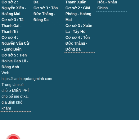
Cơ sở 2 :
Đa
Thanh Xuân
Hòa - Nhân
Nguyễn Xiển -
Cơ sở 3 : Tôn
Cơ sở 2 : Giải
Chính
Hoàng Mai
Đức Thắng -
Phóng - Hoàng
Cơ sở 3 : Tả
Đống Đa
Mai
Thanh Oai -
Cơ sở 3 : Xuân
Thanh Trì
La - Tây Hồ
Cơ sở 4 :
Cơ sở 4 : Tôn
Nguyễn Văn Cừ
Đức Thắng -
- Long Biên
Đống Đa
Cơ sở 5 : Tien
Hoi va Cao Lỗ -
Đông Anh
Web:
https://canthiepdangminh.com
Trung tâm có
chỗ ở MIỄN PHÍ
cho bố mẹ ở xa,
gia đình khó
khăn!