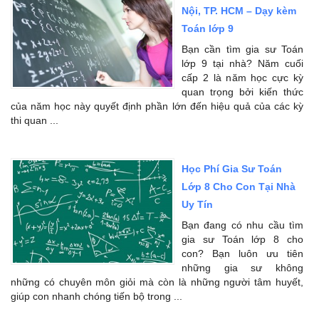
Nội, TP. HCM – Dạy kèm
Toán lớp 9
Bạn cần tìm gia sư Toán
lớp 9 tại nhà? Năm cuối
cấp 2 là năm học cực kỳ
quan trọng bởi kiến thức
của năm học này quyết định phần lớn đến hiệu quả của các kỳ
thi quan ...
Học Phí Gia Sư Toán
Lớp 8 Cho Con Tại Nhà
Uy Tín
Bạn đang có nhu cầu tìm
gia sư Toán lớp 8 cho
con? Bạn luôn ưu tiên
những gia sư không
những có chuyên môn giỏi mà còn là những người tâm huyết,
giúp con nhanh chóng tiến bộ trong ...