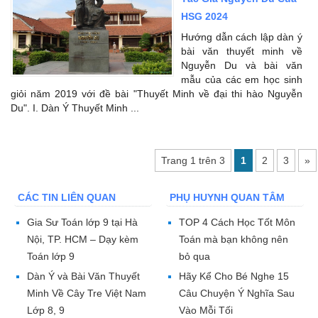
HSG 2024
Hướng dẫn cách lập dàn ý
bài văn thuyết minh về
Nguyễn Du và bài văn
mẫu của các em học sinh
giỏi năm 2019 với đề bài "Thuyết Minh về đại thi hào Nguyễn
Du". I. Dàn Ý Thuyết Minh ...
Trang 1 trên 3
1
2
3
»
CÁC TIN LIÊN QUAN
PHỤ HUYNH QUAN TÂM
Gia Sư Toán lớp 9 tại Hà
TOP 4 Cách Học Tốt Môn
Nội, TP. HCM – Dạy kèm
Toán mà bạn không nên
Toán lớp 9
bỏ qua
Dàn Ý và Bài Văn Thuyết
Hãy Kể Cho Bé Nghe 15
Minh Về Cây Tre Việt Nam
Câu Chuyện Ý Nghĩa Sau
Lớp 8, 9
Vào Mỗi Tối