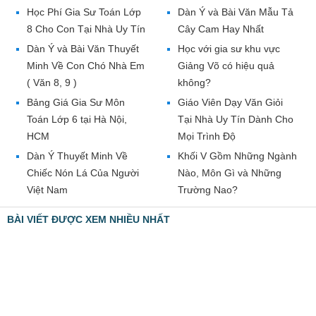
Học Phí Gia Sư Toán Lớp
Dàn Ý và Bài Văn Mẫu Tả
8 Cho Con Tại Nhà Uy Tín
Cây Cam Hay Nhất
Dàn Ý và Bài Văn Thuyết
Học với gia sư khu vực
Minh Về Con Chó Nhà Em
Giảng Võ có hiệu quả
( Văn 8, 9 )
không?
Bảng Giá Gia Sư Môn
Giáo Viên Dạy Văn Giỏi
Toán Lớp 6 tại Hà Nội,
Tại Nhà Uy Tín Dành Cho
HCM
Mọi Trình Độ
Dàn Ý Thuyết Minh Về
Khối V Gồm Những Ngành
Chiếc Nón Lá Của Người
Nào, Môn Gì và Những
Việt Nam
Trường Nao?
BÀI VIẾT ĐƯỢC XEM NHIỀU NHẤT