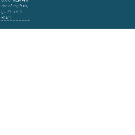
chỗ ở MIỄN PHÍ
cho bố mẹ ở xa,
gia đình khó
khăn!