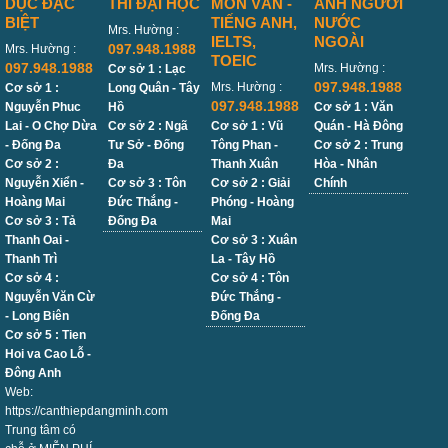
DỤC ĐẶC
THI ĐẠI HỌC
MÔN VĂN -
ANH NGƯỜI
BIỆT
TIẾNG ANH,
NƯỚC
Mrs. Hường :
IELTS,
NGOÀI
097.948.1988
Mrs. Hường :
TOEIC
097.948.1988
Mrs. Hường :
Cơ sở 1 : Lạc
097.948.1988
Mrs. Hường :
Cơ sở 1 :
Long Quân - Tây
097.948.1988
Nguyễn Phuc
Hồ
Cơ sở 1 : Văn
Lai - O Chợ Dừa
Cơ sở 2 : Ngã
Cơ sở 1 : Vũ
Quán - Hà Đông
- Đống Đa
Tư Sở - Đống
Tông Phan -
Cơ sở 2 : Trung
Cơ sở 2 :
Đa
Thanh Xuân
Hòa - Nhân
Nguyễn Xiển -
Cơ sở 3 : Tôn
Cơ sở 2 : Giải
Chính
Hoàng Mai
Đức Thắng -
Phóng - Hoàng
Cơ sở 3 : Tả
Đống Đa
Mai
Thanh Oai -
Cơ sở 3 : Xuân
Thanh Trì
La - Tây Hồ
Cơ sở 4 :
Cơ sở 4 : Tôn
Nguyễn Văn Cừ
Đức Thắng -
- Long Biên
Đống Đa
Cơ sở 5 : Tien
Hoi va Cao Lỗ -
Đông Anh
Web:
https://canthiepdangminh.com
Trung tâm có