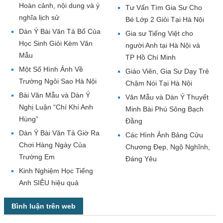
Hoàn cảnh, nội dung và ý
Tư Vấn Tìm Gia Sư Cho
nghĩa lịch sử
Bé Lớp 2 Giỏi Tại Hà Nội
Dàn Ý Bài Văn Tả Bố Của
Gia sư Tiếng Việt cho
Học Sinh Giỏi Kèm Văn
người Anh tại Hà Nội và
Mẫu
TP Hồ Chí Minh
Một Số Hình Ảnh Về
Giáo Viên, Gia Sư Dạy Trẻ
Trường Ngôi Sao Hà Nội
Chậm Nói Tại Hà Nội
Bài Văn Mẫu và Dàn Ý
Văn Mẫu và Dàn Ý Thuyết
Nghị Luận “Chí Khí Anh
Minh Bài Phú Sông Bạch
Hùng”
Đằng
Dàn Ý Bài Văn Tả Giờ Ra
Các Hình Ảnh Bảng Cửu
Chơi Hàng Ngày Của
Chương Đẹp, Ngộ Nghĩnh,
Trường Em
Đáng Yêu
Kinh Nghiệm Học Tiếng
Anh SIÊU hiệu quả
Bình luận trên web