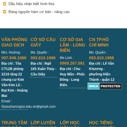
Dấu hiệu nhận biết hình thoi
Bảng nguyên hàm cơ bản - nâng cao
VĂN PHÒNG
CỞ SỞ CẦU
CƠ SỞ GIA
CN TP.HỒ
GIAO DỊCH
GIẤY
LÂM - LONG
CHÍ MINH
BIÊN
Mrs. Hường :
Ms. Quyên :
Ms. Quyên :
097.948.1988
093.810.1988
093.810.1988
Ms Linh :
0969.267.081
Địa chỉ : Tòa
Địa chỉ : Ngõ
Địa chỉ : Lê Văn
CT12B phòng
165 Xuân Thủy -
Địa chỉ : Chu
Khương -
2216 tầng 22
Cầu Giấy
Huy Mân - Phúc
phường Hiện
chung cư Kim
Đồng - Long
Thành - quận 12
Văn Kim Lũ -
Biên
Đại Kim - Hoàng
Mai
Email :
Giasuhanoigioi.edu.vn@gmail.com
TRUNG TÂM
LỚP LUYỆN
LỚP HỌC
HỌC TIẾNG