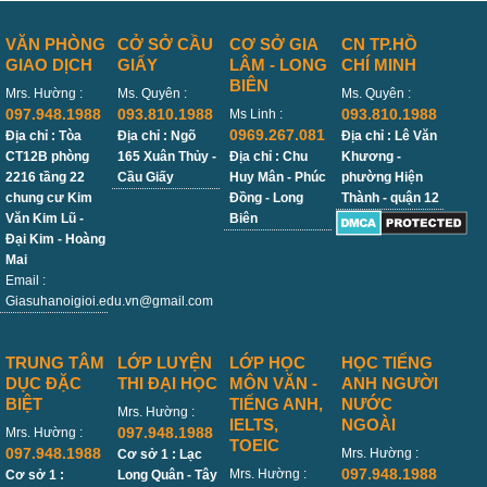
VĂN PHÒNG
CỞ SỞ CẦU
CƠ SỞ GIA
CN TP.HỒ
GIAO DỊCH
GIẤY
LÂM - LONG
CHÍ MINH
BIÊN
Mrs. Hường :
Ms. Quyên :
Ms. Quyên :
097.948.1988
093.810.1988
093.810.1988
Ms Linh :
0969.267.081
Địa chỉ : Tòa
Địa chỉ : Ngõ
Địa chỉ : Lê Văn
CT12B phòng
165 Xuân Thủy -
Địa chỉ : Chu
Khương -
2216 tầng 22
Cầu Giấy
Huy Mân - Phúc
phường Hiện
chung cư Kim
Đồng - Long
Thành - quận 12
Văn Kim Lũ -
Biên
Đại Kim - Hoàng
Mai
Email :
Giasuhanoigioi.edu.vn@gmail.com
TRUNG TÂM
LỚP LUYỆN
LỚP HỌC
HỌC TIẾNG
DỤC ĐẶC
THI ĐẠI HỌC
MÔN VĂN -
ANH NGƯỜI
BIỆT
TIẾNG ANH,
NƯỚC
Mrs. Hường :
IELTS,
NGOÀI
097.948.1988
Mrs. Hường :
TOEIC
097.948.1988
Mrs. Hường :
Cơ sở 1 : Lạc
097.948.1988
Mrs. Hường :
Cơ sở 1 :
Long Quân - Tây