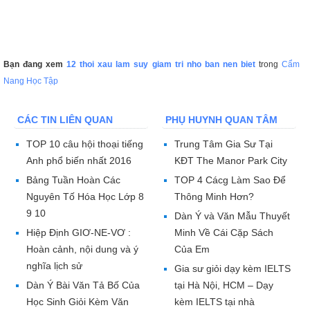
Bạn đang xem
12 thoi xau lam suy giam tri nho ban nen biet
trong
Cẩm
Nang Học Tập
CÁC TIN LIÊN QUAN
PHỤ HUYNH QUAN TÂM
TOP 10 câu hội thoại tiếng
Trung Tâm Gia Sư Tại
Anh phổ biến nhất 2016
KĐT The Manor Park City
Bảng Tuần Hoàn Các
TOP 4 Cácg Làm Sao Để
Nguyên Tố Hóa Học Lớp 8
Thông Minh Hơn?
9 10
Dàn Ý và Văn Mẫu Thuyết
Hiệp Định GIƠ-NE-VƠ :
Minh Về Cái Cặp Sách
Hoàn cảnh, nội dung và ý
Của Em
nghĩa lịch sử
Gia sư giỏi dạy kèm IELTS
Dàn Ý Bài Văn Tả Bố Của
tại Hà Nội, HCM – Dạy
Học Sinh Giỏi Kèm Văn
kèm IELTS tại nhà