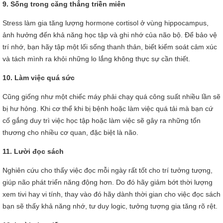
9. Sống trong căng thẳng triền miên
Stress làm gia tăng lượng hormone cortisol ở vùng hippocampus,
ảnh hưởng đến khả năng học tập và ghi nhớ của não bộ. Để bảo vệ
trí nhớ, bạn hãy tập một lối sống thanh thản, biết kiểm soát cảm xúc
và tách mình ra khỏi những lo lắng không thực sự cần thiết.
10. Làm việc quá sức
Cũng giống như một chiếc máy phải chạy quá công suất nhiều lần sẽ
bị hư hỏng. Khi cơ thể khi bị bệnh hoặc làm việc quá tải mà bạn cứ
cố gắng duy trì việc học tập hoặc làm việc sẽ gây ra những tổn
thương cho nhiều cơ quan, đặc biệt là não.
11. Lười đọc sách
Nghiên cứu cho thấy việc đọc mỗi ngày rất tốt cho trí tưởng tượng,
giúp não phát triển năng động hơn. Do đó hãy giảm bớt thời lượng
xem tivi hay vi tính, thay vào đó hãy dành thời gian cho việc đọc sách
bạn sẽ thấy khả năng nhớ, tư duy logic, tưởng tượng gia tăng rõ rệt.