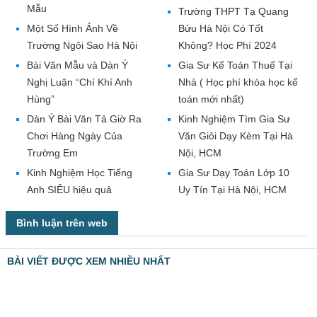
Mẫu
Trường THPT Tạ Quang
Một Số Hình Ảnh Về
Bửu Hà Nội Có Tốt
Trường Ngôi Sao Hà Nội
Không? Học Phí 2024
Bài Văn Mẫu và Dàn Ý
Gia Sư Kế Toán Thuế Tại
Nghị Luận “Chí Khí Anh
Nhà ( Học phí khóa học kế
Hùng”
toán mới nhất)
Dàn Ý Bài Văn Tả Giờ Ra
Kinh Nghiệm Tìm Gia Sư
Chơi Hàng Ngày Của
Văn Giỏi Dạy Kèm Tại Hà
Trường Em
Nội, HCM
Kinh Nghiệm Học Tiếng
Gia Sư Dạy Toán Lớp 10
Anh SIÊU hiệu quả
Uy Tín Tại Hà Nội, HCM
Bình luận trên web
BÀI VIẾT ĐƯỢC XEM NHIỀU NHẤT