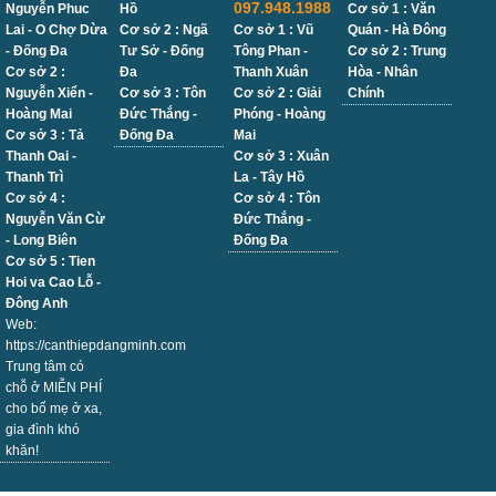
097.948.1988
Nguyễn Phuc
Hồ
Cơ sở 1 : Văn
Lai - O Chợ Dừa
Cơ sở 2 : Ngã
Cơ sở 1 : Vũ
Quán - Hà Đông
- Đống Đa
Tư Sở - Đống
Tông Phan -
Cơ sở 2 : Trung
Cơ sở 2 :
Đa
Thanh Xuân
Hòa - Nhân
Nguyễn Xiển -
Cơ sở 3 : Tôn
Cơ sở 2 : Giải
Chính
Hoàng Mai
Đức Thắng -
Phóng - Hoàng
Cơ sở 3 : Tả
Đống Đa
Mai
Thanh Oai -
Cơ sở 3 : Xuân
Thanh Trì
La - Tây Hồ
Cơ sở 4 :
Cơ sở 4 : Tôn
Nguyễn Văn Cừ
Đức Thắng -
- Long Biên
Đống Đa
Cơ sở 5 : Tien
Hoi va Cao Lỗ -
Đông Anh
Web:
https://canthiepdangminh.com
Trung tâm có
chỗ ở MIỄN PHÍ
cho bố mẹ ở xa,
gia đình khó
khăn!