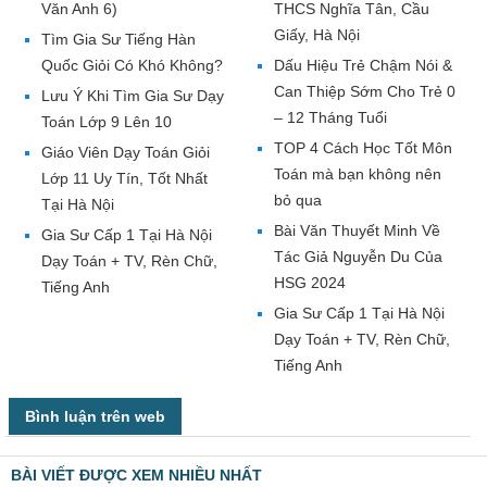
Văn Anh 6)
THCS Nghĩa Tân, Cầu
Giấy, Hà Nội
Tìm Gia Sư Tiếng Hàn
Quốc Giỏi Có Khó Không?
Dấu Hiệu Trẻ Chậm Nói &
Can Thiệp Sớm Cho Trẻ 0
Lưu Ý Khi Tìm Gia Sư Dạy
– 12 Tháng Tuổi
Toán Lớp 9 Lên 10
TOP 4 Cách Học Tốt Môn
Giáo Viên Dạy Toán Giỏi
Toán mà bạn không nên
Lớp 11 Uy Tín, Tốt Nhất
bỏ qua
Tại Hà Nội
Bài Văn Thuyết Minh Về
Gia Sư Cấp 1 Tại Hà Nội
Tác Giả Nguyễn Du Của
Dạy Toán + TV, Rèn Chữ,
HSG 2024
Tiếng Anh
Gia Sư Cấp 1 Tại Hà Nội
Dạy Toán + TV, Rèn Chữ,
Tiếng Anh
Bình luận trên web
BÀI VIẾT ĐƯỢC XEM NHIỀU NHẤT