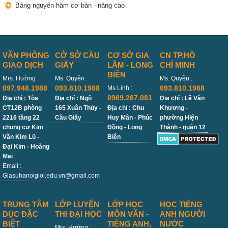
Bảng nguyên hàm cơ bản - nâng cao
VĂN PHÒNG
CỞ SỞ CẦU
CƠ SỞ GIA
CN TP.HỒ
GIAO DỊCH
GIẤY
LÂM - LONG
CHÍ MINH
BIÊN
Mrs. Hường :
Ms. Quyên :
Ms. Quyên :
097.948.1988
093.810.1988
093.810.1988
Ms Linh :
0969.267.081
Địa chỉ : Tòa
Địa chỉ : Ngõ
Địa chỉ : Lê Văn
CT12B phòng
165 Xuân Thủy -
Địa chỉ : Chu
Khương -
2216 tầng 22
Cầu Giấy
Huy Mân - Phúc
phường Hiện
chung cư Kim
Đồng - Long
Thành - quận 12
Văn Kim Lũ -
Biên
Đại Kim - Hoàng
Mai
Email :
Giasuhanoigioi.edu.vn@gmail.com
TRUNG TÂM
LỚP LUYỆN
LỚP HỌC
HỌC TIẾNG
DỤC ĐẶC
THI ĐẠI HỌC
MÔN VĂN -
ANH NGƯỜI
BIỆT
TIẾNG ANH,
NƯỚC
Mrs. Hường :