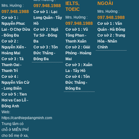
IELTS,
NGOÀI
097.948.1988
Mrs. Hường :
TOEIC
097.948.1988
Mrs. Hường :
Cơ sở 1 : Lạc
097.948.1988
Mrs. Hường :
Cơ sở 1 :
Long Quân - Tây
097.948.1988
Nguyễn Phuc
Hồ
Cơ sở 1 : Văn
Lai - O Chợ Dừa
Cơ sở 2 : Ngã
Cơ sở 1 : Vũ
Quán - Hà Đông
- Đống Đa
Tư Sở - Đống
Tông Phan -
Cơ sở 2 : Trung
Cơ sở 2 :
Đa
Thanh Xuân
Hòa - Nhân
Nguyễn Xiển -
Cơ sở 3 : Tôn
Cơ sở 2 : Giải
Chính
Hoàng Mai
Đức Thắng -
Phóng - Hoàng
Cơ sở 3 : Tả
Đống Đa
Mai
Thanh Oai -
Cơ sở 3 : Xuân
Thanh Trì
La - Tây Hồ
Cơ sở 4 :
Cơ sở 4 : Tôn
Nguyễn Văn Cừ
Đức Thắng -
- Long Biên
Đống Đa
Cơ sở 5 : Tien
Hoi va Cao Lỗ -
Đông Anh
Web:
https://canthiepdangminh.com
Trung tâm có
chỗ ở MIỄN PHÍ
cho bố mẹ ở xa,