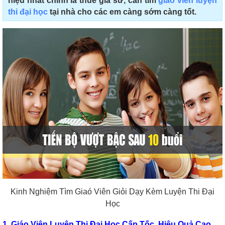
hiệu nhất chính là thuê gia sư, cần tìm
giáo viên luyện
thi đại học
tại nhà cho các em càng sớm càng tốt.
Kinh Nghiệm Tìm Giaó Viên Giỏi Dạy Kèm Luyện Thi Đại
Học
1. Giáo Viên Luyện Thi Đại Học Cấp Tốc, Hiệu Quả Cao