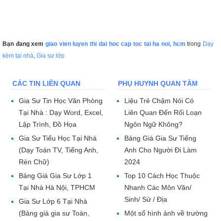
Bạn đang xem
giao vien luyen thi dai hoc cap toc tai ha noi, hcm
trong
Dạy
kèm tại nhà
,
Gia sư lớp
CÁC TIN LIÊN QUAN
PHỤ HUYNH QUAN TÂM
Gia Sư Tin Học Văn Phòng
Liệu Trẻ Chậm Nói Có
Tại Nhà : Dạy Word, Excel,
Liên Quan Đến Rối Loạn
Lập Trình, Đồ Họa
Ngôn Ngữ Không?
Gia Sư Tiểu Học Tại Nhà
Bảng Giá Gia Sư Tiếng
(Dạy Toán TV, Tiếng Anh,
Anh Cho Người Đi Làm
Rèn Chữ)
2024
Bảng Giá Gia Sư Lớp 1
Top 10 Cách Học Thuộc
Tại Nhà Hà Nội, TPHCM
Nhanh Các Môn Văn/
Sinh/ Sử / Địa
Gia Sư Lớp 6 Tại Nhà
(Bảng giá gia sư Toán,
Một số hình ảnh về trường