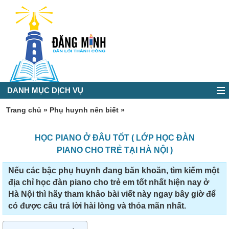
DANH MỤC DỊCH VỤ
Trang chủ
»
Phụ huynh nên biết
»
HỌC PIANO Ở ĐÂU TỐT ( LỚP HỌC ĐÀN
PIANO CHO TRẺ TẠI HÀ NỘI )
Nếu các bậc phụ huynh đang băn khoăn, tìm kiếm một
địa chỉ học đàn piano cho trẻ em tốt nhất hiện nay ở
Hà Nội thì hãy tham khảo bài viết này ngay bây giờ để
có được câu trả lời hài lòng và thỏa mãn nhất.