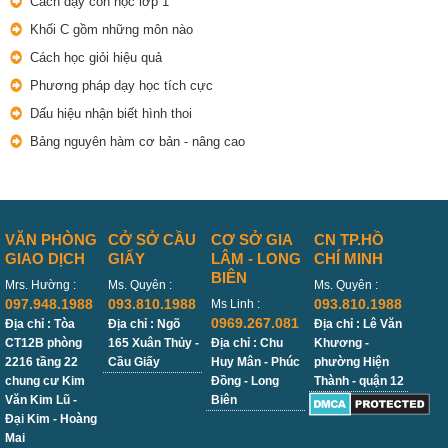
Cách dạy con học lớp 1
Khối C gồm những môn nào
Cách học giỏi hiệu quả
Phương pháp dạy học tích cực
Dấu hiệu nhận biết hình thoi
Bảng nguyên hàm cơ bản - nâng cao
VĂN PHÒNG
CỞ SỞ CẦU
CƠ SỞ GIA
CN TP.HỒ
GIAO DỊCH
GIẤY
LÂM - LONG
CHÍ MINH
BIÊN
Mrs. Hường :
Ms. Quyên :
Ms. Quyên :
097.948.1988
093.810.1988
093.810.1988
Ms Linh :
0969.267.081
Địa chỉ : Tòa
Địa chỉ : Ngõ
Địa chỉ : Lê Văn
CT12B phòng
165 Xuân Thủy -
Địa chỉ : Chu
Khương -
2216 tầng 22
Cầu Giấy
Huy Mân - Phúc
phường Hiện
chung cư Kim
Đồng - Long
Thành - quận 12
Văn Kim Lũ -
Biên
Đại Kim - Hoàng
Mai