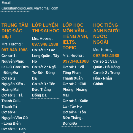
Email :
Giasuhanoigioi.edu.vn@gmail.com
TRUNG TÂM
LỚP LUYỆN
LỚP HỌC
HỌC TIẾNG
DỤC ĐẶC
THI ĐẠI HỌC
MÔN VĂN -
ANH NGƯỜI
BIỆT
TIẾNG ANH,
NƯỚC
Mrs. Hường :
IELTS,
NGOÀI
097.948.1988
Mrs. Hường :
TOEIC
097.948.1988
Mrs. Hường :
Cơ sở 1 : Lạc
097.948.1988
Mrs. Hường :
Cơ sở 1 :
Long Quân - Tây
097.948.1988
Nguyễn Phuc
Hồ
Cơ sở 1 : Văn
Lai - O Chợ Dừa
Cơ sở 2 : Ngã
Cơ sở 1 : Vũ
Quán - Hà Đông
- Đống Đa
Tư Sở - Đống
Tông Phan -
Cơ sở 2 : Trung
Cơ sở 2 :
Đa
Thanh Xuân
Hòa - Nhân
Nguyễn Xiển -
Cơ sở 3 : Tôn
Cơ sở 2 : Giải
Chính
Hoàng Mai
Đức Thắng -
Phóng - Hoàng
Cơ sở 3 : Tả
Đống Đa
Mai
Thanh Oai -
Cơ sở 3 : Xuân
Thanh Trì
La - Tây Hồ
Cơ sở 4 :
Cơ sở 4 : Tôn
Nguyễn Văn Cừ
Đức Thắng -
- Long Biên
Đống Đa
Cơ sở 5 : Tien