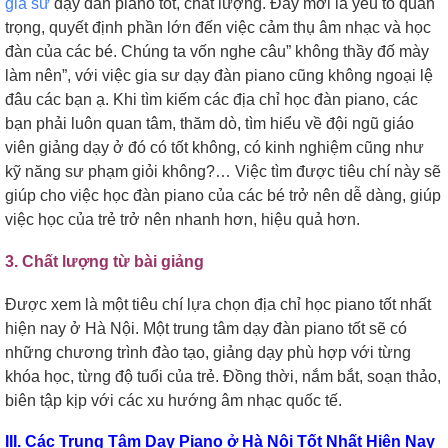
gia sư
dạy đàn piano tốt, chất lượng. Đây mới là yếu tố quan
trọng, quyết định phần lớn đến việc cảm thụ âm nhạc và học
đàn của các bé. Chúng ta vốn nghe câu” không thầy đố mày
làm nên”, với việc gia sư dạy đàn piano cũng không ngoại lệ
đâu các bạn ạ. Khi tìm kiếm các địa chỉ học đàn piano, các
bạn phải luôn quan tâm, thăm dò, tìm hiểu về đội ngũ giáo
viên giảng dạy ở đó có tốt không, có kinh nghiệm cũng như
kỹ năng sư phạm giỏi không?… Việc tìm được tiêu chí này sẽ
giúp cho việc học đàn piano của các bé trở nên dễ dàng, giúp
việc học của trẻ trở nên nhanh hơn, hiệu quả hơn.
3. Chất lượng từ bài giảng
Được xem là một tiêu chí lựa chọn địa chỉ học piano tốt nhất
hiện nay ở Hà Nội. Một trung tâm dạy đàn piano tốt sẽ có
những chương trình đào tạo, giảng dạy phù hợp với từng
khóa học, từng độ tuổi của trẻ. Đồng thời, nắm bắt, soạn thảo,
biên tập kịp với các xu hướng âm nhạc quốc tế.
III. Các Trung Tâm Dạy Piano ở Hà Nội Tốt Nhất Hiện Nay