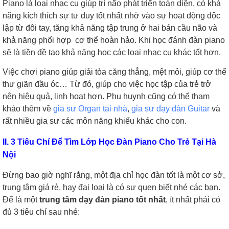
Piano là loại nhạc cụ giúp trí não phát triển toàn diện, có khả
năng kích thích sự tư duy tốt nhất nhờ vào sự hoạt động độc
lập từ đôi tay, tăng khả năng tập trung ở hai bán cầu não và
khả năng phối hợp cơ thể hoàn hảo. Khi học đánh đàn piano
sẽ là tiền đề tạo khả năng học các loại nhạc cụ khác tốt hơn.
Việc chơi piano giúp giải tỏa căng thẳng, mệt mỏi, giúp cơ thể
thư giãn đầu óc… Từ đó, giúp cho việc học tập của trẻ trở
nên hiệu quả, linh hoạt hơn. Phụ huynh cũng có thể tham
khảo thêm về
gia sư Organ tại nhà
,
gia sư dạy đàn Guitar
và
rất nhiều gia sư các môn năng khiếu khác cho con.
II. 3 Tiêu Chí Để Tìm Lớp Học Đàn Piano Cho Trẻ Tại Hà
Nội
Đừng bao giờ nghĩ rằng, một địa chỉ học đàn tốt là một cơ sở,
trung tâm giá rẻ, hay đại loại là có sự quen biết nhé các bạn.
Để là một
trung tâm dạy đàn piano tốt nhất
, ít nhất phải có
đủ 3 tiêu chí sau nhé: