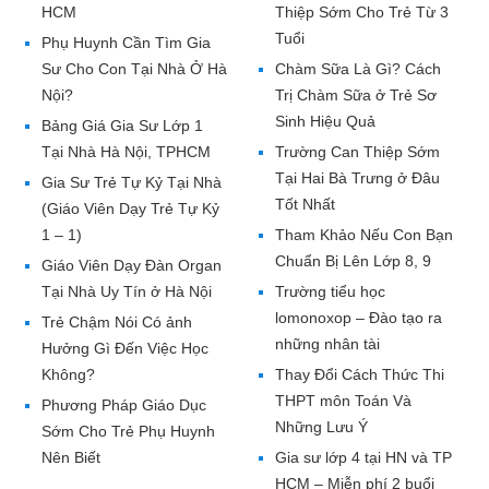
HCM
Thiệp Sớm Cho Trẻ Từ 3
Tuổi
Phụ Huynh Cần Tìm Gia
Sư Cho Con Tại Nhà Ở Hà
Chàm Sữa Là Gì? Cách
Nội?
Trị Chàm Sữa ở Trẻ Sơ
Sinh Hiệu Quả
Bảng Giá Gia Sư Lớp 1
Tại Nhà Hà Nội, TPHCM
Trường Can Thiệp Sớm
Tại Hai Bà Trưng ở Đâu
Gia Sư Trẻ Tự Kỷ Tại Nhà
Tốt Nhất
(Giáo Viên Dạy Trẻ Tự Kỷ
1 – 1)
Tham Khảo Nếu Con Bạn
Chuẩn Bị Lên Lớp 8, 9
Giáo Viên Dạy Đàn Organ
Tại Nhà Uy Tín ở Hà Nội
Trường tiểu học
lomonoxop – Đào tạo ra
Trẻ Chậm Nói Có ảnh
những nhân tài
Hưởng Gì Đến Việc Học
Không?
Thay Đổi Cách Thức Thi
THPT môn Toán Và
Phương Pháp Giáo Dục
Những Lưu Ý
Sớm Cho Trẻ Phụ Huynh
Nên Biết
Gia sư lớp 4 tại HN và TP
HCM – Miễn phí 2 buổi