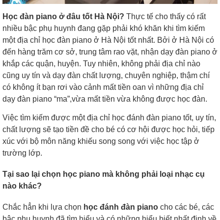
Học đàn piano ở đâu tốt Hà Nội?
Thực tế cho thấy có rất
nhiều bậc phụ huynh đang gặp phải khó khăn khi tìm kiếm
một địa chỉ học đàn piano ở Hà Nội tốt nhất. Bởi ở Hà Nội có
đến hàng trăm cơ sở, trung tâm rao vặt, nhận dạy đàn piano ở
khắp các quận, huyện. Tuy nhiên, không phải địa chỉ nào
cũng uy tín và dạy đàn chất lượng, chuyên nghiệp, thậm chí
có không ít bạn rơi vào cảnh mất tiền oan vì những địa chỉ
dạy đàn piano “ma”,vừa mất tiền vừa không được học đàn.
Việc tìm kiếm được một
địa chỉ học đánh đàn piano tốt
, uy tín,
chất lượng sẽ tạo tiền đề cho bé có cơ hội được học hỏi, tiếp
xúc với bộ môn năng khiếu song song với việc học tập ở
trường lớp.
Tại sao lại chọn học piano mà không phải loại nhạc cụ
nào khác?
Chắc hẳn khi lựa chọn
học đánh đàn piano
cho các bé, các
bậc phụ huynh đã tìm hiểu và có những hiểu biết nhất định về