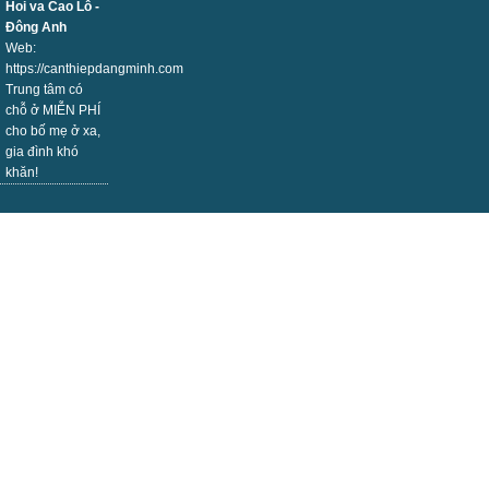
Hoi va Cao Lỗ -
Đông Anh
Web:
https://canthiepdangminh.com
Trung tâm có
chỗ ở MIỄN PHÍ
cho bố mẹ ở xa,
gia đình khó
khăn!