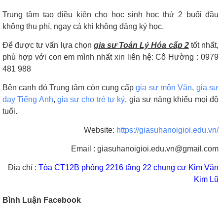
Trung tâm tạo điều kiện cho học sinh học thử 2 buổi đầu
không thu phí, ngay cả khi không đăng ký học.
Để được tư vấn lựa chọn
gia sư Toán Lý Hóa cấp 2
tốt nhất,
phù hợp với con em mình nhất xin liên hệ: Cô Hường : 0979
481 988
Bên cạnh đó Trung tâm còn cung cấp
gia sư môn Văn
,
gia sư
dạy Tiếng Anh
,
gia sư cho trẻ tự kỷ
, gia sư năng khiếu mọi độ
tuổi.
Website:
https://giasuhanoigioi.edu.vn/
Email : giasuhanoigioi.edu.vn@gmail.com
Địa chỉ :
Tòa CT12B phòng 2216 tầng 22 chung cư Kim Văn
Kim Lũ
Bình Luận Facebook