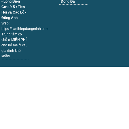
- Long Biên
Đống Đa
Cơ sở 5 : Tien
Hoi va Cao Lỗ -
Đông Anh
Web:
https://canthiepdangminh.com
Trung tâm có
chỗ ở MIỄN PHÍ
cho bố mẹ ở xa,
gia đình khó
khăn!