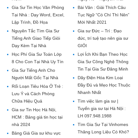
Gia Sư Tin Học Văn Phòng
Bài Văn : Giải Thích Câu
Tại Nhà : Dạy Word, Excel,
Tục Ngữ “Có Chí Thì Nên”
Lập Trình, Đồ Họa
Mới Nhất 2021
Nguyên Tắc Tìm Gia Sư
Gia sư Đức – Trí : Đạo
Tiếng Anh Giao Tiếp Giỏi
đức, trí tuệ tạo nên gia sư
Dạy Kèm Tại Nhà
GIỎI
Học Phí Gia Sư Toán Lớp
Lợi Ích Khi Bạn Theo Học
8 Cho Con Tại Nhà Uy Tín
Gia Sư Công Nghệ Thông
Tin Tại Gia Sư Đăng Minh
Gia Sư Tiếng Anh Cho
Người Mất Gốc Tại Nhà
Dãy Điện Hóa Kim Loại
Đầy Đủ và Mẹo Học Thuộc
Rối Loạn Tiêu Hóa Ở Trẻ :
Nhanh Nhất
Lưu Ý và Cách Phòng
Chữa Hiệu Quả
Tìm việc làm gia sư |
Tuyển gia sư tại Hà Nội :
Gia sư Tin Học Hà Nội,
LH 097.948.1988
HCM : Bảng giá tin học tại
nhà 2024
Tìm Gia Sư Tại Vinhomes
Thăng Long Liệu Có Khó?
Bảng Giá Gia sư khu vực