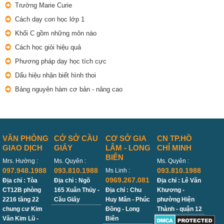
Trường Marie Curie
Cách dạy con học lớp 1
Khối C gồm những môn nào
Cách học giỏi hiệu quả
Phương pháp dạy học tích cực
Dấu hiệu nhận biết hình thoi
Bảng nguyên hàm cơ bản - nâng cao
VĂN PHÒNG
CỞ SỞ CẦU
CƠ SỞ GIA
CN TP.HỒ
GIAO DỊCH
GIẤY
LÂM - LONG
CHÍ MINH
BIÊN
Mrs. Hường :
Ms. Quyên :
Ms. Quyên :
097.948.1988
093.810.1988
093.810.1988
Ms Linh :
0969.267.081
Địa chỉ : Tòa
Địa chỉ : Ngõ
Địa chỉ : Lê Văn
CT12B phòng
165 Xuân Thủy -
Địa chỉ : Chu
Khương -
2216 tầng 22
Cầu Giấy
Huy Mân - Phúc
phường Hiện
chung cư Kim
Đồng - Long
Thành - quận 12
Văn Kim Lũ -
Biên