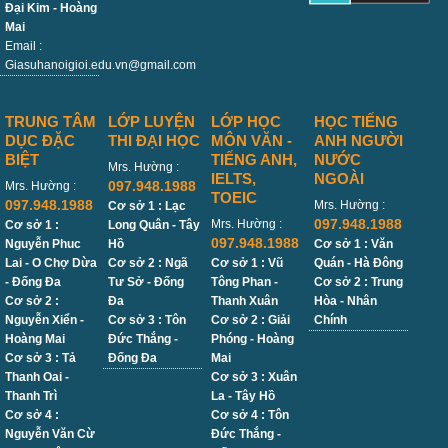
Đại Kim - Hoàng
Mai
Email :
Giasuhanoigioi.edu.vn@gmail.com
TRUNG TÂM
LỚP LUYỆN
LỚP HỌC
HỌC TIẾNG
DỤC ĐẶC
THI ĐẠI HỌC
MÔN VĂN -
ANH NGƯỜI
BIỆT
TIẾNG ANH,
NƯỚC
Mrs. Hường :
IELTS,
NGOÀI
097.948.1988
Mrs. Hường :
TOEIC
097.948.1988
Mrs. Hường :
Cơ sở 1 : Lạc
097.948.1988
Mrs. Hường :
Cơ sở 1 :
Long Quân - Tây
097.948.1988
Nguyễn Phuc
Hồ
Cơ sở 1 : Văn
Lai - O Chợ Dừa
Cơ sở 2 : Ngã
Cơ sở 1 : Vũ
Quán - Hà Đông
- Đống Đa
Tư Sở - Đống
Tông Phan -
Cơ sở 2 : Trung
Cơ sở 2 :
Đa
Thanh Xuân
Hòa - Nhân
Nguyễn Xiển -
Cơ sở 3 : Tôn
Cơ sở 2 : Giải
Chính
Hoàng Mai
Đức Thắng -
Phóng - Hoàng
Cơ sở 3 : Tả
Đống Đa
Mai
Thanh Oai -
Cơ sở 3 : Xuân
Thanh Trì
La - Tây Hồ
Cơ sở 4 :
Cơ sở 4 : Tôn
Nguyễn Văn Cừ
Đức Thắng -