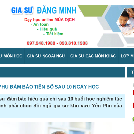
SƯ MÔN HỌC
GIA SƯ NGOẠI NGỮ
GIA SƯ CÁC MÔN KHÁC
LỚP M
T
PHỤ ĐẢM BẢO TIẾN BỘ SAU 10 NGÀY HỌC
 sự đảm bảo hiệu quả chỉ sau 10 buổi học nghiêm túc
định phải chọn đội ngũ gia sư khu vực Yên Phụ của