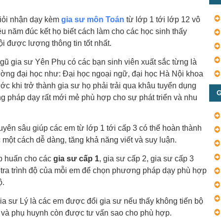
giỏi nhận dạy kèm
gia sư môn Toán
từ lớp 1 tới lớp 12 vô
u năm đúc kết họ biết cách làm cho các học sinh thấy
ội được lượng thông tin tốt nhất.
ngũ gia sư Yên Phụ có các bạn sinh viên xuất sắc từng là
rường đại học như: Đại học ngoại ngữ, đại học Hà Nội khoa
 khi trở thành gia sư họ phải trải qua khâu tuyển dụng
G
g pháp dạy rất mới mẻ phù hợp cho sự phát triển và nhu
uyên sâu giúp các em từ lớp 1 tới cấp 3 có thể hoàn thành
 một cách dễ dàng, tăng khả năng viết và suy luận.
p huấn cho các
gia sư cấp 1
, gia sư cấp 2, gia sư cấp 3
 tra trình độ của mỗi em để chọn phương pháp dạy phù hợp
ộ.
gia sư Lý là các em được đổi gia sư nếu thấy không tiến bộ
m và phụ huynh còn được tư vấn sao cho phù hợp.