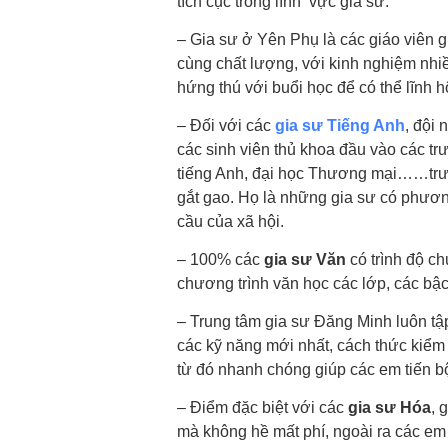
tích cục trong lĩnh vực gia sư.
– Gia sư ở Yên Phụ là các giáo viên 
cùng chất lượng, với kinh nghiệm nhiề
hứng thú với buổi học để có thể lĩnh h
– Đối với các
gia sư Tiếng Anh
, đội 
các sinh viên thủ khoa đầu vào các t
tiếng Anh, đại học Thương mại……trước
gắt gao. Họ là những gia sư có phươn
cầu của xã hội.
– 100% các
gia sư Văn
có trình độ ch
chương trình văn học các lớp, các bậc
– Trung tâm gia sư Đăng Minh luôn tậ
các kỹ năng mới nhất, cách thức kiểm
từ đó nhanh chóng giúp các em tiến b
– Điểm đặc biệt với các
gia sư Hóa
, 
mà không hề mất phí, ngoài ra các e