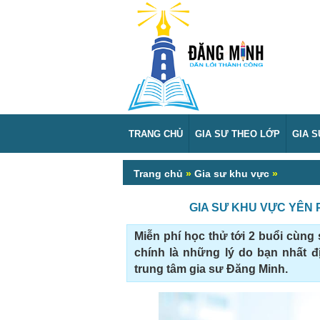
TRANG CHỦ
GIA SƯ THEO LỚP
GIA 
Trang chủ
»
Gia sư khu vực
»
GIA SƯ KHU VỰC YÊN 
Miễn phí học thử tới 2 buổi cùng
chính là những lý do bạn nhất 
trung tâm gia sư Đăng Minh.