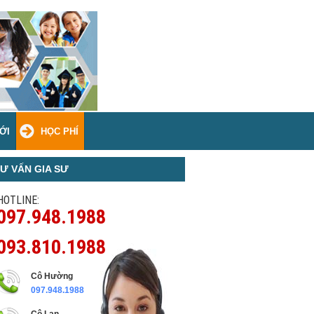
ỚI
HỌC PHÍ
Ư VẤN GIA SƯ
HOTLINE:
097.948.1988
093.810.1988
Cô Hường
097.948.1988