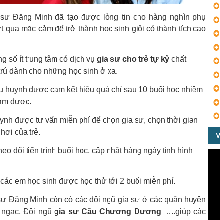
 sư Đăng Minh đã tạo được lòng tin cho hàng nghìn phụ
t qua mặc cảm để trở thành học sinh giỏi có thành tích cao
g số ít trung tâm có dịch vụ
gia sư cho trẻ tự kỷ
chất
trú dành cho những học sinh ở xa.
phụ huynh được cam kết hiệu quả chỉ sau 10 buổi học nhiêm
 làm được.
uynh được tư vấn miễn phí để chọn gia sư, chọn thời gian
hơi của trẻ.
V
eo dõi tiến trình buổi học, cập nhật hàng ngày tình hình
các em học sinh được học thử tới 2 buổi miễn phí.
 sư Đăng Minh còn có các đội ngũ gia sư ở các quận huyện
 ngạc, Đội ngũ
gia sư Cầu Chương Dương
…..giúp các