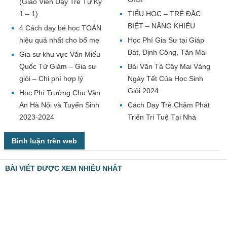
(Giáo Viên Dạy Trẻ Tự Kỷ
1 – 1)
TIỂU HỌC – TRẺ ĐẶC
BIỆT – NĂNG KHIẾU
4 Cách dạy bé học TOÁN
hiệu quả nhất cho bố mẹ
Học Phí Gia Sư tại Giáp
Bát, Định Công, Tân Mai
Gia sư khu vực Văn Miếu
Quốc Tử Giám – Gia sư
Bài Văn Tả Cây Mai Vàng
giỏi – Chi phí hợp lý
Ngày Tết Của Học Sinh
Giỏi 2024
Học Phí Trường Chu Văn
An Hà Nội và Tuyển Sinh
Cách Dạy Trẻ Chậm Phát
2023-2024
Triển Trí Tuệ Tại Nhà
Bình luận trên web
BÀI VIẾT ĐƯỢC XEM NHIỀU NHẤT