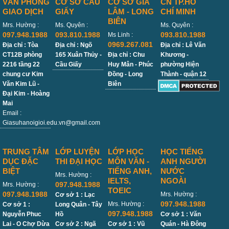
VĂN PHÒNG
CỞ SỞ CẦU
CƠ SỞ GIA
CN TP.HỒ
GIAO DỊCH
GIẤY
LÂM - LONG
CHÍ MINH
BIÊN
Mrs. Hường :
Ms. Quyên :
Ms. Quyên :
097.948.1988
093.810.1988
093.810.1988
Ms Linh :
0969.267.081
Địa chỉ : Tòa
Địa chỉ : Ngõ
Địa chỉ : Lê Văn
CT12B phòng
165 Xuân Thủy -
Địa chỉ : Chu
Khương -
2216 tầng 22
Cầu Giấy
Huy Mân - Phúc
phường Hiện
chung cư Kim
Đồng - Long
Thành - quận 12
Văn Kim Lũ -
Biên
Đại Kim - Hoàng
Mai
Email :
Giasuhanoigioi.edu.vn@gmail.com
TRUNG TÂM
LỚP LUYỆN
LỚP HỌC
HỌC TIẾNG
DỤC ĐẶC
THI ĐẠI HỌC
MÔN VĂN -
ANH NGƯỜI
BIỆT
TIẾNG ANH,
NƯỚC
Mrs. Hường :
IELTS,
NGOÀI
097.948.1988
Mrs. Hường :
TOEIC
097.948.1988
Mrs. Hường :
Cơ sở 1 : Lạc
097.948.1988
Mrs. Hường :
Cơ sở 1 :
Long Quân - Tây
097.948.1988
Nguyễn Phuc
Hồ
Cơ sở 1 : Văn
Lai - O Chợ Dừa
Cơ sở 2 : Ngã
Cơ sở 1 : Vũ
Quán - Hà Đông