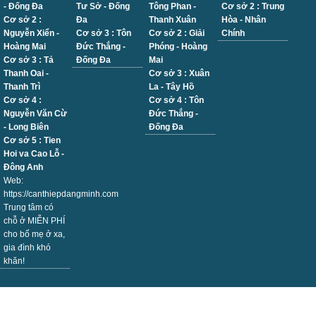
- Đống Đa
Tư Sở - Đống
Tông Phan -
Cơ sở 2 : Trung
Cơ sở 2 :
Đa
Thanh Xuân
Hòa - Nhân
Nguyễn Xiển -
Cơ sở 3 : Tôn
Cơ sở 2 : Giải
Chính
Hoàng Mai
Đức Thắng -
Phóng - Hoàng
Cơ sở 3 : Tả
Đống Đa
Mai
Thanh Oai -
Cơ sở 3 : Xuân
Thanh Trì
La - Tây Hồ
Cơ sở 4 :
Cơ sở 4 : Tôn
Nguyễn Văn Cừ
Đức Thắng -
- Long Biên
Đống Đa
Cơ sở 5 : Tien
Hoi va Cao Lỗ -
Đông Anh
Web:
https://canthiepdangminh.com
Trung tâm có
chỗ ở MIỄN PHÍ
cho bố mẹ ở xa,
gia đình khó
khăn!