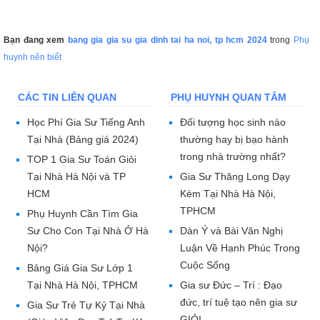
Bạn đang xem
bang gia gia su gia dinh tai ha noi, tp hcm 2024
trong
Phụ
huynh nên biết
CÁC TIN LIÊN QUAN
PHỤ HUYNH QUAN TÂM
Học Phí Gia Sư Tiếng Anh
Đối tượng học sinh nào
Tại Nhà (Bảng giá 2024)
thường hay bị bạo hành
trong nhà trường nhất?
TOP 1 Gia Sư Toán Giỏi
Tại Nhà Hà Nội và TP
Gia Sư Thăng Long Dạy
HCM
Kèm Tại Nhà Hà Nội,
TPHCM
Phụ Huynh Cần Tìm Gia
Sư Cho Con Tại Nhà Ở Hà
Dàn Ý và Bài Văn Nghị
Nội?
Luận Về Hạnh Phúc Trong
Cuộc Sống
Bảng Giá Gia Sư Lớp 1
Tại Nhà Hà Nội, TPHCM
Gia sư Đức – Trí : Đạo
đức, trí tuệ tạo nên gia sư
Gia Sư Trẻ Tự Kỷ Tại Nhà
GIỎI