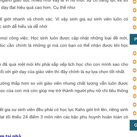
g dạy đạt hiệu quả cao hơn. Cụ thể như:
giới nhanh và chính xác. Vì vậy sinh gia sư sinh viên luôn có
 sinh dễ hiểu và dễ nhớ.
mọi công việc: Học sinh luôn được cập nhật những loại đề mới,
P
lúc cần chính là những gì mà con bạn có thể nhận được khi học
n đã quá mệt mỏi khi phải sắp xếp lịch học cho con mình sao cho
ối với giờ dạy của giáo viên thì đây chính là sự lựa chọn tốt nhất.
hường thấp hơn so với giáo viên nhưng chất lượng vẫn luôn được
học của con mà còn giúp mẹ trở thành người phụ nữ chi tiêu thông
ết gia sư sinh viên đều phải có học lực Kahs giỏi trở lên, riêng sinh
ạt tối thiểu 24 điểm 3 môn nên các bậc phụ huynh hoàn toàn có
G
m tại nhà