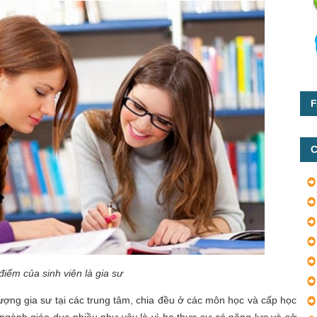
F
C
điểm của sinh viên là gia sư
ượng gia sư tại các trung tâm, chia đều ở các môn học và cấp học
 ngành giáo dục nhiều như vậy là vì họ thực sự có năng lực và sở