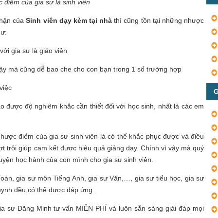
 điểm của gia sư là sinh viên
nhận của
Sinh viên dạy kèm tại nhà
thì cũng tồn tại những nhược
hư:
ới gia sư là giáo viên
 vậy mà cũng dễ bao che cho con bạn trong 1 số trường hợp
việc
G
ạo được độ nghiêm khắc cần thiết đối với học sinh, nhất là các em
nhược điểm của gia sư sinh viên là có thể khắc phục được và điều
t trội giúp cam kết được hiệu quả giảng dạy. Chính vì vậy mà quý
uyện học hành của con mình cho gia sư sinh viên.
Toán, gia sư môn Tiếng Anh, gia sư Văn,…, gia sư tiểu học, gia sư
uynh đều có thể được đáp ứng.
gia sư Đăng Minh tư vấn MIỄN PHÍ và luôn sẵn sàng giải đáp mọi