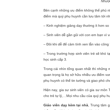
Nhược
Bên cạnh những ưu điểm không thể phủ 
điểm mà quý phụ huynh cần lưu tâm tới n
– Kinh nghiệm giảng dạy thường ít hơn so v
– Sinh viên dễ gần gũi với con em bạn vì
– Đôi khi dễ để cảm tính xen lẫn vào công 
– Trong trường hợp sinh viên trẻ sẽ khó t
học sinh cấp 3.
Trong cái nhìn tổng quan nhất thì những 
quan trọng là họ sở hữu nhiều ưu điểm vượ
phụ huynh có thể tin tưởng và giao phó ch
Hiện nay, gia sư sinh viên có gia sư môn 
cho trẻ tự lỷ,…Mọi nhu cầu của quý phụ h
Giáo viên dạy kèm tại nhà
, Trung tâm 