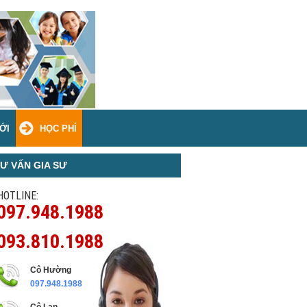
ỚI
HỌC PHÍ
Ư VẤN GIA SƯ
HOTLINE:
097.948.1988
093.810.1988
Cô Hường
097.948.1988