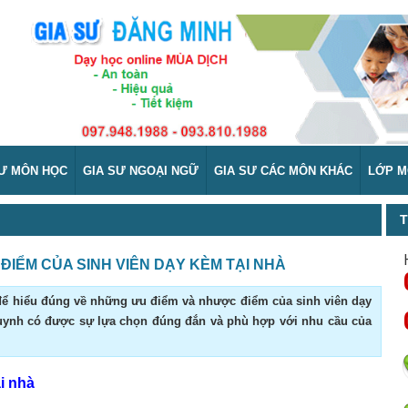
SƯ MÔN HỌC
GIA SƯ NGOẠI NGỮ
GIA SƯ CÁC MÔN KHÁC
LỚP M
T
ĐIỂM CỦA SINH VIÊN DẠY KÈM TẠI NHÀ
y để hiểu đúng về những ưu điểm và nhược điểm của sinh viên dạy
huynh có được sự lựa chọn đúng đắn và phù hợp với nhu cầu của
i nhà