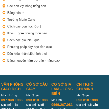
Các con vật bằng tiếng anh
Bảng hóa trị
Trường Marie Curie
Cách dạy con học lớp 1
Khối C gồm những môn nào
Cách học giỏi hiệu quả
Phương pháp dạy học tích cực
Dấu hiệu nhận biết hình thoi
Bảng nguyên hàm cơ bản - nâng cao
VĂN PHÒNG
CỞ SỞ CẦU
CƠ SỞ GIA
CN TP.HỒ
GIAO DỊCH
GIẤY
LÂM - LONG
CHÍ MINH
BIÊN
Mrs. Hường :
Ms. Quyên :
Ms. Quyên :
097.948.1988
093.810.1988
093.810.1988
Ms Linh :
0969.267.081
Địa chỉ : Tòa
Địa chỉ : Ngõ
Địa chỉ : Lê Văn