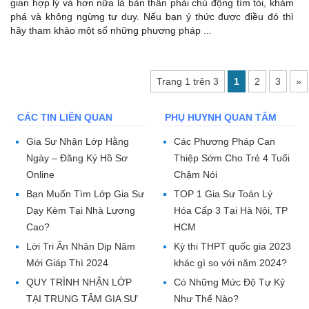
gian hợp lý và hơn nữa là bản thân phải chủ động tìm tòi, khám
phá và không ngừng tư duy. Nếu bạn ý thức được điều đó thì
hãy tham khảo một số những phương pháp ...
Trang 1 trên 3
1
2
3
»
CÁC TIN LIÊN QUAN
PHỤ HUYNH QUAN TÂM
Gia Sư Nhận Lớp Hằng
Các Phương Pháp Can
Ngày – Đăng Ký Hồ Sơ
Thiệp Sớm Cho Trẻ 4 Tuổi
Online
Chậm Nói
Bạn Muốn Tìm Lớp Gia Sư
TOP 1 Gia Sư Toán Lý
Dạy Kèm Tại Nhà Lương
Hóa Cấp 3 Tại Hà Nội, TP
Cao?
HCM
Lời Tri Ân Nhân Dịp Năm
Kỳ thi THPT quốc gia 2023
Mới Giáp Thì 2024
khác gì so với năm 2024?
QUY TRÌNH NHẬN LỚP
Có Những Mức Độ Tự Kỷ
TẠI TRUNG TÂM GIA SƯ
Như Thế Nào?