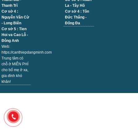
Thanh Trì
La - Tây Hồ
Cơ sở 4 :
Cơ sở 4 : Tôn
Nguyễn Văn Cừ
Đức Thắng -
- Long Biên
Đống Đa
Cơ sở 5 : Tien
Hoi va Cao Lỗ -
Đông Anh
Web:
https://canthiepdangminh.com
Trung tâm có
chỗ ở MIỄN PHÍ
cho bố mẹ ở xa,
gia đình khó
khăn!