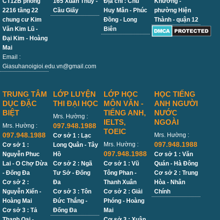
CT12B phòng
165 Xuân Thủy -
Địa chỉ : Chu
Khương -
2216 tầng 22
Cầu Giấy
Huy Mân - Phúc
phường Hiện
chung cư Kim
Đồng - Long
Thành - quận 12
Văn Kim Lũ -
Biên
Đại Kim - Hoàng
Mai
Email :
Giasuhanoigioi.edu.vn@gmail.com
TRUNG TÂM
LỚP LUYỆN
LỚP HỌC
HỌC TIẾNG
DỤC ĐẶC
THI ĐẠI HỌC
MÔN VĂN -
ANH NGƯỜI
BIỆT
TIẾNG ANH,
NƯỚC
Mrs. Hường :
IELTS,
NGOÀI
097.948.1988
Mrs. Hường :
TOEIC
097.948.1988
Mrs. Hường :
Cơ sở 1 : Lạc
097.948.1988
Mrs. Hường :
Cơ sở 1 :
Long Quân - Tây
097.948.1988
Nguyễn Phuc
Hồ
Cơ sở 1 : Văn
Lai - O Chợ Dừa
Cơ sở 2 : Ngã
Cơ sở 1 : Vũ
Quán - Hà Đông
- Đống Đa
Tư Sở - Đống
Tông Phan -
Cơ sở 2 : Trung
Cơ sở 2 :
Đa
Thanh Xuân
Hòa - Nhân
Nguyễn Xiển -
Cơ sở 3 : Tôn
Cơ sở 2 : Giải
Chính
Hoàng Mai
Đức Thắng -
Phóng - Hoàng
Cơ sở 3 : Tả
Đống Đa
Mai
Thanh Oai -
Cơ sở 3 : Xuân