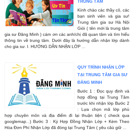
TRUNG TÂM
Kính chào các thầy cô, các
bạn sinh viên và gia sư!
Trung tâm gia sư Hà Nội
Giỏi ( tên mới là trung tâm
gia sư Đăng Minh ) cám ơn các anh/chị đã quan tâm và tìm hiểu
thông tin về trung tâm. Dưới đây là hướng dẫn nhận lớp dành
cho gia sư. I. HƯỚNG DẪN NHẬN LỚP ...
QUY TRÌNH NHẬN LỚP
TẠI TRUNG TÂM GIA SƯ
ĐĂNG MINH
Bước 1 : Đọc quy định và
hợp đồng tại Trung Tâm
trước khi nhận lớp Bước 2
: Lựa chọn mã lớp phù
hợp chuyên môn và địa điểm đi lại thuận tiện ( check qua
googlemap...) Bước 3 : Ký Hợp Đồng Nhận Lớp + Kèm Theo
Hóa Đơn Phí Nhận Lớp đã đóng tại Trung Tâm ( yêu câù giữ ...