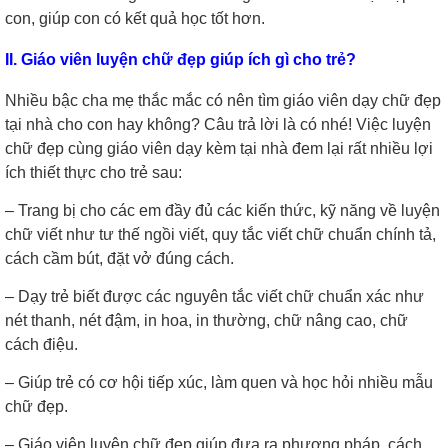
con, giúp con có kết quả học tốt hơn.
II. Giáo viên luyện chữ đẹp giúp ích gì cho trẻ?
Nhiều bậc cha mẹ thắc mắc có nên tìm giáo viên dạy chữ đẹp
tại nhà cho con hay không? Câu trả lời là có nhé! Việc luyện
chữ đẹp cùng giáo viên dạy kèm tại nhà đem lại rất nhiều lợi
ích thiết thực cho trẻ sau:
– Trang bị cho các em đầy đủ các kiến thức, kỹ năng về luyện
chữ viết như tư thế ngồi viết, quy tắc viết chữ chuẩn chính tả,
cách cầm bút, đặt vở đúng cách.
– Dạy trẻ biết được các nguyên tắc viết chữ chuẩn xác như
nét thanh, nét đậm, in hoa, in thường, chữ nâng cao, chữ
cách điệu.
– Giúp trẻ có cơ hội tiếp xúc, làm quen và học hỏi nhiều mẫu
chữ đẹp.
– Giáo viên luyện chữ đẹp giúp đưa ra phương pháp, cách