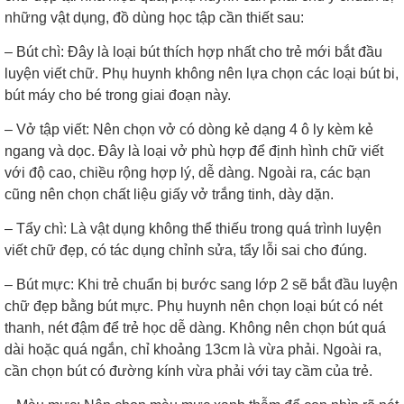
những vật dụng, đồ dùng học tập cần thiết sau:
– Bút chì: Đây là loại bút thích hợp nhất cho trẻ mới bắt đầu
luyện viết chữ. Phụ huynh không nên lựa chọn các loại bút bi,
bút máy cho bé trong giai đoạn này.
– Vở tập viết: Nên chọn vở có dòng kẻ dạng 4 ô ly kèm kẻ
ngang và dọc. Đây là loại vở phù hợp để định hình chữ viết
với độ cao, chiều rộng hợp lý, dễ dàng. Ngoài ra, các bạn
cũng nên chọn chất liệu giấy vở trắng tinh, dày dặn.
– Tẩy chì: Là vật dụng không thể thiếu trong quá trình luyện
viết chữ đẹp, có tác dụng chỉnh sửa, tẩy lỗi sai cho đúng.
– Bút mực: Khi trẻ chuẩn bị bước sang lớp 2 sẽ bắt đầu luyện
chữ đẹp bằng bút mực. Phụ huynh nên chọn loại bút có nét
thanh, nét đậm để trẻ học dễ dàng. Không nên chọn bút quá
dài hoặc quá ngắn, chỉ khoảng 13cm là vừa phải. Ngoài ra,
cần chọn bút có đường kính vừa phải với tay cầm của trẻ.