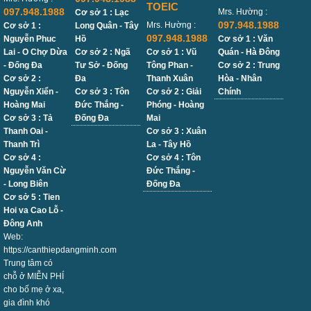
TOEIC
097.948.1988
Mrs. Hường :
Cơ sở 1 : Lạc
097.948.1988
Mrs. Hường :
Cơ sở 1 :
Long Quân - Tây
097.948.1988
Nguyễn Phuc
Hồ
Cơ sở 1 : Văn
Lai - O Chợ Dừa
Cơ sở 2 : Ngã
Cơ sở 1 : Vũ
Quán - Hà Đông
- Đống Đa
Tư Sở - Đống
Tông Phan -
Cơ sở 2 : Trung
Cơ sở 2 :
Đa
Thanh Xuân
Hòa - Nhân
Nguyễn Xiển -
Cơ sở 3 : Tôn
Cơ sở 2 : Giải
Chính
Hoàng Mai
Đức Thắng -
Phóng - Hoàng
Cơ sở 3 : Tả
Đống Đa
Mai
Thanh Oai -
Cơ sở 3 : Xuân
Thanh Trì
La - Tây Hồ
Cơ sở 4 :
Cơ sở 4 : Tôn
Nguyễn Văn Cừ
Đức Thắng -
- Long Biên
Đống Đa
Cơ sở 5 : Tien
Hoi va Cao Lỗ -
Đông Anh
Web:
https://canthiepdangminh.com
Trung tâm có
chỗ ở MIỄN PHÍ
cho bố mẹ ở xa,
gia đình khó