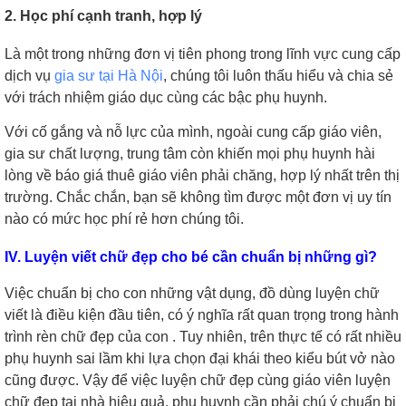
2. Học phí cạnh tranh, hợp lý
Là một trong những đơn vị tiên phong trong lĩnh vực cung cấp
dịch vụ
gia sư tại Hà Nội
, chúng tôi luôn thấu hiểu và chia sẻ
với trách nhiệm giáo dục cùng các bậc phụ huynh.
Với cố gắng và nỗ lực của mình, ngoài cung cấp giáo viên,
gia sư chất lượng, trung tâm còn khiến mọi phụ huynh hài
lòng về báo giá thuê giáo viên phải chăng, hợp lý nhất trên thị
trường. Chắc chắn, bạn sẽ không tìm được một đơn vị uy tín
nào có mức học phí rẻ hơn chúng tôi.
IV. Luyện viết chữ đẹp cho bé cần chuẩn bị những gì?
Việc chuẩn bị cho con những vật dụng, đồ dùng luyện chữ
viết là điều kiện đầu tiên, có ý nghĩa rất quan trọng trong hành
trình rèn chữ đẹp của con . Tuy nhiên, trên thực tế có rất nhiều
phụ huynh sai lầm khi lựa chọn đại khái theo kiểu bút vở nào
cũng được. Vậy để việc luyện chữ đẹp cùng giáo viên luyện
chữ đẹp tại nhà hiệu quả, phụ huynh cần phải chú ý chuẩn bị