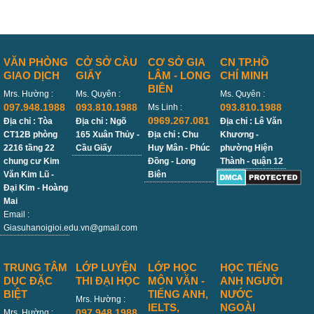
VĂN PHÒNG
CỞ SỞ CẦU
CƠ SỞ GIA
CN TP.HỒ
GIAO DỊCH
GIẤY
LÂM - LONG
CHÍ MINH
BIÊN
Mrs. Hường :
Ms. Quyên :
Ms. Quyên :
097.948.1988
093.810.1988
093.810.1988
Ms Linh :
0969.267.081
Địa chỉ : Tòa
Địa chỉ : Ngõ
Địa chỉ : Lê Văn
CT12B phòng
165 Xuân Thủy -
Địa chỉ : Chu
Khương -
2216 tầng 22
Cầu Giấy
Huy Mân - Phúc
phường Hiện
chung cư Kim
Đồng - Long
Thành - quận 12
Văn Kim Lũ -
Biên
Đại Kim - Hoàng
Mai
Email :
Giasuhanoigioi.edu.vn@gmail.com
TRUNG TÂM
LỚP LUYỆN
LỚP HỌC
HỌC TIẾNG
DỤC ĐẶC
THI ĐẠI HỌC
MÔN VĂN -
ANH NGƯỜI
BIỆT
TIẾNG ANH,
NƯỚC
Mrs. Hường :
IELTS,
NGOÀI
097.948.1988
Mrs. Hường :