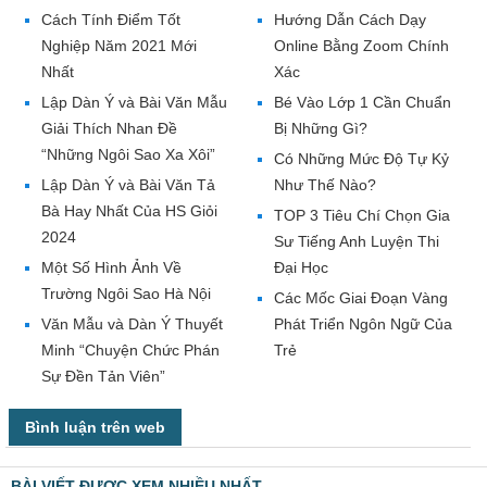
Cách Tính Điểm Tốt
Hướng Dẫn Cách Dạy
Nghiệp Năm 2021 Mới
Online Bằng Zoom Chính
Nhất
Xác
Lập Dàn Ý và Bài Văn Mẫu
Bé Vào Lớp 1 Cần Chuẩn
Giải Thích Nhan Đề
Bị Những Gì?
“Những Ngôi Sao Xa Xôi”
Có Những Mức Độ Tự Kỷ
Lập Dàn Ý và Bài Văn Tả
Như Thế Nào?
Bà Hay Nhất Của HS Giỏi
TOP 3 Tiêu Chí Chọn Gia
2024
Sư Tiếng Anh Luyện Thi
Một Số Hình Ảnh Về
Đại Học
Trường Ngôi Sao Hà Nội
Các Mốc Giai Đoạn Vàng
Văn Mẫu và Dàn Ý Thuyết
Phát Triển Ngôn Ngữ Của
Minh “Chuyện Chức Phán
Trẻ
Sự Đền Tản Viên”
Bình luận trên web
BÀI VIẾT ĐƯỢC XEM NHIỀU NHẤT