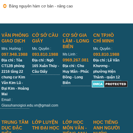
Bảng nguyên hàm cơ bản - nâng cao
VĂN PHÒNG
CỞ SỞ CẦU
CƠ SỞ GIA
CN TP.HỒ
GIAO DỊCH
GIẤY
LÂM - LONG
CHÍ MINH
BIÊN
Mrs. Hường :
Ms. Quyên :
Ms. Quyên :
097.948.1988
093.810.1988
093.810.1988
Ms Linh :
0969.267.081
Địa chỉ : Tòa
Địa chỉ : Ngõ
Địa chỉ : Lê Văn
CT12B phòng
165 Xuân Thủy -
Địa chỉ : Chu
Khương -
2216 tầng 22
Cầu Giấy
Huy Mân - Phúc
phường Hiện
chung cư Kim
Đồng - Long
Thành - quận 12
Văn Kim Lũ -
Biên
Đại Kim - Hoàng
Mai
Email :
Giasuhanoigioi.edu.vn@gmail.com
TRUNG TÂM
LỚP LUYỆN
LỚP HỌC
HỌC TIẾNG
DỤC ĐẶC
THI ĐẠI HỌC
MÔN VĂN -
ANH NGƯỜI