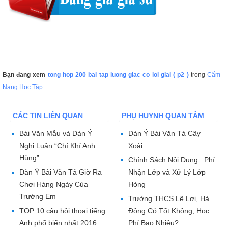
Bạn đang xem
tong hop 200 bai tap luong giac co loi giai ( p2 )
trong
Cẩm
Nang Học Tập
CÁC TIN LIÊN QUAN
PHỤ HUYNH QUAN TÂM
Bài Văn Mẫu và Dàn Ý
Dàn Ý Bài Văn Tả Cây
Nghị Luận “Chí Khí Anh
Xoài
Hùng”
Chính Sách Nội Dung : Phí
Dàn Ý Bài Văn Tả Giờ Ra
Nhận Lớp và Xử Lý Lớp
Chơi Hàng Ngày Của
Hỏng
Trường Em
Trường THCS Lê Lợi, Hà
TOP 10 câu hội thoại tiếng
Đông Có Tốt Không, Học
Anh phổ biến nhất 2016
Phí Bao Nhiêu?