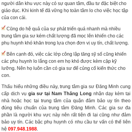
người dân khu vực này có sự quan tâm, đầu tư đặc biệt cho
giáo dục. Khi kinh tế đã vững họ toàn tâm lo cho việc học tập
của con cái.
Cũng do hệ quả của sự phát triển quá nhanh mà nhiều
trung tâm gia sư kém chất lượng đã mọc lên khiến cho các
phụ huynh khó khăn trong lựa chọn đơn vị uy tín, chất lượng.
Bên cạnh đó, việc các lớp công lập tăng sỹ số cũng khiến
các phụ huynh lo lắng con em họ khó được kèm cặp kỹ
lưỡng. Nên họ luôn cần có gia sư để củng cố kiến thức cho
con.
Thấu hiểu những điều này, trung tâm gia sư Đăng Minh cung
cấp dịch vụ
gia sư tại Nam Thăng Long
nhận dạy kèm tại
nhà hoặc học tại trung tâm của quận đảm bảo uy tín theo
đúng tiêu chuẩn của trung tâm Đăng Minh. Các gia sư đa
phần là người khu vực này nên rất tiện đi lại cũng như đảm
bảo uy tín. Các bậc phụ huynh có nhu cầu tư vấn có thể liên
hệ
097.948.1988
.