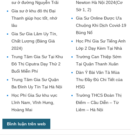
sư ở đường Nguyễn Trãi
Newton Hà Nội 2024(Cơ
Sở 1, 2)
Gia sư ở khu đô thị Đại
Thanh giúp học tốt, nhớ
Gia Sư Online Được Ưa
lâu
Chuộng Khi Dịch Covid-19
Bủng Nổ
Gia Sư Gia Lâm Uy Tín,
Chất Lượng (Bảng Giá
Học Phí Gia Sư Tiếng Anh
2024)
Lớp 2 Dạy Kèm Tại Nhà
Trung Tâm Gia Sư Tại Khu
Trường Can Thiệp Sớm
Đô Thị Ciputra Dạy Thử 2
Tại Quận Thanh Xuân
Buổi Miễn Phí
Dàn Ý Bài Văn Tả Mùa
Trung Tâm Gia Sư Quận
Thu Đầy Đủ Chi Tiết của
Ba Đình Uy Tín Tại Hà Nội
HSG
Học Phí Gia Sư khu vực
Trường THCS Đoàn Thị
Lĩnh Nam, Vĩnh Hưng,
Điểm – Cầu Diễn – Từ
Hoàng Mai
Liêm – Hà Nội
Bình luận trên web