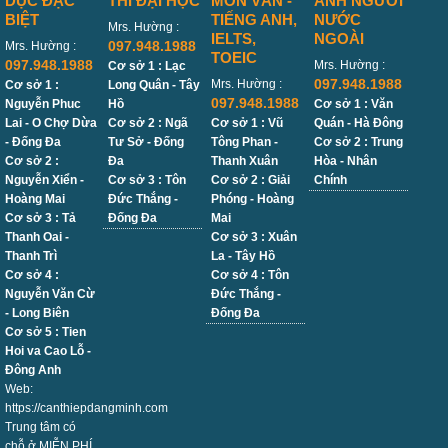
DỤC ĐẶC
THI ĐẠI HỌC
MÔN VĂN -
ANH NGƯỜI
BIỆT
TIẾNG ANH,
NƯỚC
Mrs. Hường :
IELTS,
NGOÀI
097.948.1988
Mrs. Hường :
TOEIC
097.948.1988
Mrs. Hường :
Cơ sở 1 : Lạc
097.948.1988
Mrs. Hường :
Cơ sở 1 :
Long Quân - Tây
097.948.1988
Nguyễn Phuc
Hồ
Cơ sở 1 : Văn
Lai - O Chợ Dừa
Cơ sở 2 : Ngã
Cơ sở 1 : Vũ
Quán - Hà Đông
- Đống Đa
Tư Sở - Đống
Tông Phan -
Cơ sở 2 : Trung
Cơ sở 2 :
Đa
Thanh Xuân
Hòa - Nhân
Nguyễn Xiển -
Cơ sở 3 : Tôn
Cơ sở 2 : Giải
Chính
Hoàng Mai
Đức Thắng -
Phóng - Hoàng
Cơ sở 3 : Tả
Đống Đa
Mai
Thanh Oai -
Cơ sở 3 : Xuân
Thanh Trì
La - Tây Hồ
Cơ sở 4 :
Cơ sở 4 : Tôn
Nguyễn Văn Cừ
Đức Thắng -
- Long Biên
Đống Đa
Cơ sở 5 : Tien
Hoi va Cao Lỗ -
Đông Anh
Web:
https://canthiepdangminh.com
Trung tâm có
chỗ ở MIỄN PHÍ