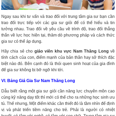
Ngay sau khi tư vấn và trao đổi với trung tâm gia sư bạn cần
trao đổi trực tiếp với các gia sư giỏi để có thể hiểu và tin
tưởng nhau. Trao đổi về yêu cầu về trình độ, trao đổi thẳng
thắn về lực học hiện tại, thăm dò phương pháp và cách thức
gia sư có thể áp dụng.
Hãy chia sẻ cho
giáo viên khu vực Nam Thăng Long
về
tính cách của con, điểm mạnh của bản thân hay sở thích đặc
biệt nào đó. Bên cạnh đó là thói quen sinh hoạt của gia đình
để gia sư không bị bỡ ngỡ khi tới.
VI. Bảng Giá Gia Sư Nam Thăng Long
Dẫu biết rằng một gia sư giỏi cần năng lực chuyên môn cao
cùng kỹ năng dạy tốt thì mới có thể cho ra những học sinh ưu
tú. Thế nhưng, Một điểm khác cần thiết đó là tầm nhìn để định
vị và phát triển tiềm năng cho trẻ. Phải là người có nhiệt
huyết, có tâm với nghề, có tâm với con chữ. Trung tâm gia sư