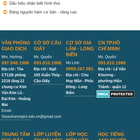
Dấu hiệu nhận biết hình thoi
Bảng nguyên hàm cơ bản - nâng cao
VĂN PHÒNG
CỞ SỞ CẦU
CƠ SỞ GIA
CN TP.HỒ
GIAO DỊCH
GIẤY
LÂM - LONG
CHÍ MINH
BIÊN
Mrs. Hường :
Ms. Quyên :
Ms. Quyên :
097.948.1988
093.810.1988
093.810.1988
Ms Linh :
0969.267.081
Địa chỉ : Tòa
Địa chỉ : Ngõ
Địa chỉ : Lê Văn
CT12B phòng
165 Xuân Thủy -
Địa chỉ : Chu
Khương -
2216 tầng 22
Cầu Giấy
Huy Mân - Phúc
phường Hiện
chung cư Kim
Đồng - Long
Thành - quận 12
Văn Kim Lũ -
Biên
Đại Kim - Hoàng
Mai
Email :
Giasuhanoigioi.edu.vn@gmail.com
TRUNG TÂM
LỚP LUYỆN
LỚP HỌC
HỌC TIẾNG