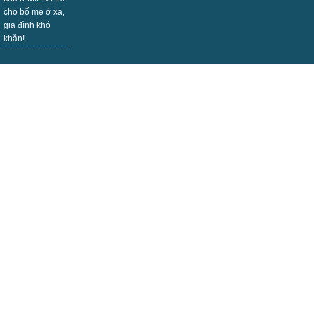
cho bố mẹ ở xa,
gia đình khó
khăn!