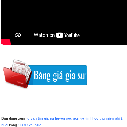
Bạn đang xem
tu van tim gia su huyen soc son uy tin | hoc thu mien phi 2
buoi
trong
Gia sư khu vực