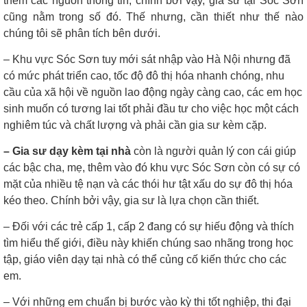
thêm các nguồn thông tin, chính bởi vậy, gia sư tại Sóc Sơn
cũng nằm trong số đó. Thế nhưng, cần thiết như thế nào
chúng tôi sẽ phân tích bên dưới.
– Khu vực Sóc Sơn tuy mới sát nhập vào Hà Nội nhưng đã
có mức phát triển cao, tốc độ đô thị hóa nhanh chóng, nhu
cầu của xã hội về nguồn lao động ngày càng cao, các em học
sinh muốn có tương lai tốt phải đầu tư cho việc học một cách
nghiêm túc và chất lượng và phải cần gia sư kèm cặp.
– Gia sư dạy kèm tại nhà
còn là người quản lý con cái giúp
các bậc cha, mẹ, thêm vào đó khu vực Sóc Sơn còn có sự có
mặt của nhiều tệ nạn và các thói hư tật xấu do sự đô thị hóa
kéo theo. Chính bởi vậy, gia sư là lựa chọn cần thiết.
– Đối với các trẻ cấp 1, cấp 2 đang có sự hiếu động và thích
tìm hiểu thế giới, điều này khiến chúng sao nhãng trong học
tập, giáo viên dạy tại nhà có thể củng cố kiến thức cho các
em.
– Với những em chuẩn bị bước vào kỳ thi tốt nghiệp, thi đại