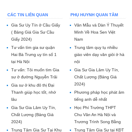
CÁC TIN LIÊN QUAN
PHỤ HUYNH QUAN TÂM
Gia Sư Uy Tín ở Cầu Giấy
Văn Mẫu và Dàn Ý Thuyết
( Bảng Giá Gia Sư Cầu
Minh Về Hoa Sen Việt
Giấy 2024)
Nam
Tư vấn tìm gia sư quận
Trung tâm quy tụ nhiều
Hai Bà Trưng uy tín số 1
giáo viên dạy văn giỏi ở hà
tại Hà Nội
nội
Tư vấn: Tôi muốn tìm Gia
Gia Sư Gia Lâm Uy Tín,
sư ở đường Nguyễn Trãi
Chất Lượng (Bảng Giá
2024)
Gia sư ở khu đô thị Đại
Thanh giúp học tốt, nhớ
Phương pháp học phát âm
lâu
tiếng anh dễ nhất
Gia Sư Gia Lâm Uy Tín,
Học Phí Trường THPT
Chất Lượng (Bảng Giá
Chu Văn An Hà Nội và
2024)
Trương Trình Song Bằng
Trung Tâm Gia Sư Tại Khu
Trung Tâm Gia Sư tại KĐT