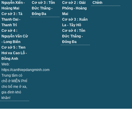
Nguyễn Xiển -
Cơ sở 3 : Tôn
Cơ sở 2 : Giải
Chính
Hoàng Mai
Đức Thắng -
Phóng - Hoàng
Cơ sở 3 : Tả
Đống Đa
Mai
Thanh Oai -
Cơ sở 3 : Xuân
Thanh Trì
La - Tây Hồ
Cơ sở 4 :
Cơ sở 4 : Tôn
Nguyễn Văn Cừ
Đức Thắng -
- Long Biên
Đống Đa
Cơ sở 5 : Tien
Hoi va Cao Lỗ -
Đông Anh
Web:
https://canthiepdangminh.com
Trung tâm có
chỗ ở MIỄN PHÍ
cho bố mẹ ở xa,
gia đình khó
khăn!