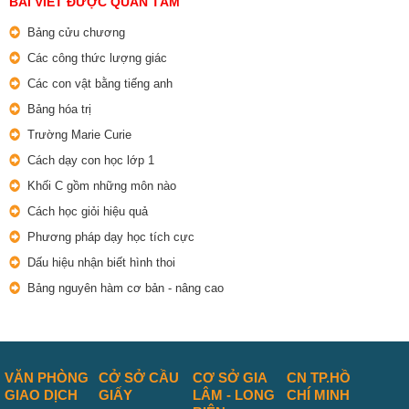
BAI VIẾT ĐƯỢC QUAN TÂM
Bảng cửu chương
Các công thức lượng giác
Các con vật bằng tiếng anh
Bảng hóa trị
Trường Marie Curie
Cách dạy con học lớp 1
Khối C gồm những môn nào
Cách học giỏi hiệu quả
Phương pháp dạy học tích cực
Dấu hiệu nhận biết hình thoi
Bảng nguyên hàm cơ bản - nâng cao
VĂN PHÒNG
CỞ SỞ CẦU
CƠ SỞ GIA
CN TP.HỒ
GIAO DỊCH
GIẤY
LÂM - LONG
CHÍ MINH