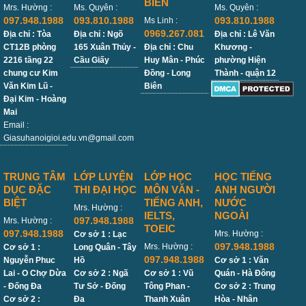
BIÊN
Mrs. Hường :
Ms. Quyên :
Ms. Quyên :
097.948.1988
093.810.1988
093.810.1988
Ms Linh :
0969.267.081
Địa chỉ : Tòa
Địa chỉ : Ngõ
Địa chỉ : Lê Văn
CT12B phòng
165 Xuân Thủy -
Địa chỉ : Chu
Khương -
2216 tầng 22
Cầu Giấy
Huy Mân - Phúc
phường Hiện
chung cư Kim
Đồng - Long
Thành - quận 12
Văn Kim Lũ -
Biên
Đại Kim - Hoàng
Mai
Email :
Giasuhanoigioi.edu.vn@gmail.com
TRUNG TÂM
LỚP LUYỆN
LỚP HỌC
HỌC TIẾNG
DỤC ĐẶC
THI ĐẠI HỌC
MÔN VĂN -
ANH NGƯỜI
BIỆT
TIẾNG ANH,
NƯỚC
Mrs. Hường :
IELTS,
NGOÀI
097.948.1988
Mrs. Hường :
TOEIC
097.948.1988
Mrs. Hường :
Cơ sở 1 : Lạc
097.948.1988
Mrs. Hường :
Cơ sở 1 :
Long Quân - Tây
097.948.1988
Nguyễn Phuc
Hồ
Cơ sở 1 : Văn
Lai - O Chợ Dừa
Cơ sở 2 : Ngã
Cơ sở 1 : Vũ
Quán - Hà Đông
- Đống Đa
Tư Sở - Đống
Tông Phan -
Cơ sở 2 : Trung
Cơ sở 2 :
Đa
Thanh Xuân
Hòa - Nhân