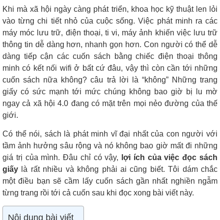
Khi mà xã hội ngày càng phát triển, khoa học kỹ thuật len lỏi
vào từng chi tiết nhỏ của cuộc sống. Việc phát minh ra các
máy móc lưu trữ, điện thoại, ti vi, máy ảnh khiến việc lưu trữ
thông tin dễ dàng hơn, nhanh gọn hơn. Con người có thể dễ
dàng tiếp cận các cuốn sách bằng chiếc điện thoại thông
minh có kết nối wifi ở bất cứ đâu, vậy thì còn cần tới những
cuốn sách nữa không? câu trả lời là “không” Những trang
giấy có sức mạnh tới mức chúng không bao giờ bị lu mờ
ngay cả xã hội 4.0 đang có mặt trên mọi nẻo đường của thế
giới.
Có thể nói, sách là phát minh vĩ đại nhất của con người với
tầm ảnh hưởng sâu rộng và nó không bao giờ mất đi những
giá trị của mình. Đâu chỉ có vậy,
lợi ích của việc đọc sách
giấy
là rất nhiều và không phải ai cũng biết. Tôi dám chắc
một điều bạn sẽ cầm lấy cuốn sách gần nhất nghiền ngẫm
từng trang rồi tới cả cuốn sau khi đọc xong bài viết này.
Nội dung bài viết