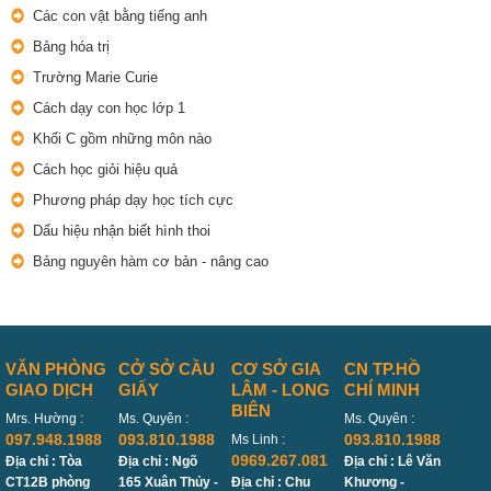
Các con vật bằng tiếng anh
Bảng hóa trị
Trường Marie Curie
Cách dạy con học lớp 1
Khối C gồm những môn nào
Cách học giỏi hiệu quả
Phương pháp dạy học tích cực
Dấu hiệu nhận biết hình thoi
Bảng nguyên hàm cơ bản - nâng cao
VĂN PHÒNG
CỞ SỞ CẦU
CƠ SỞ GIA
CN TP.HỒ
GIAO DỊCH
GIẤY
LÂM - LONG
CHÍ MINH
BIÊN
Mrs. Hường :
Ms. Quyên :
Ms. Quyên :
097.948.1988
093.810.1988
093.810.1988
Ms Linh :
0969.267.081
Địa chỉ : Tòa
Địa chỉ : Ngõ
Địa chỉ : Lê Văn
CT12B phòng
165 Xuân Thủy -
Địa chỉ : Chu
Khương -