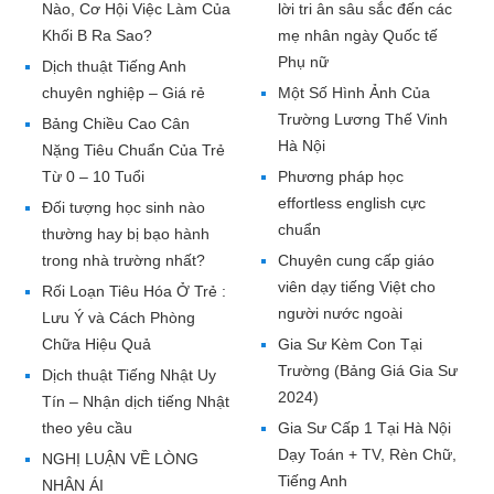
Nào, Cơ Hội Việc Làm Của
lời tri ân sâu sắc đến các
Khối B Ra Sao?
mẹ nhân ngày Quốc tế
Phụ nữ
Dịch thuật Tiếng Anh
chuyên nghiệp – Giá rẻ
Một Số Hình Ảnh Của
Trường Lương Thế Vinh
Bảng Chiều Cao Cân
Hà Nội
Nặng Tiêu Chuẩn Của Trẻ
Từ 0 – 10 Tuổi
Phương pháp học
effortless english cực
Đối tượng học sinh nào
chuẩn
thường hay bị bạo hành
trong nhà trường nhất?
Chuyên cung cấp giáo
viên dạy tiếng Việt cho
Rối Loạn Tiêu Hóa Ở Trẻ :
người nước ngoài
Lưu Ý và Cách Phòng
Chữa Hiệu Quả
Gia Sư Kèm Con Tại
Trường (Bảng Giá Gia Sư
Dịch thuật Tiếng Nhật Uy
2024)
Tín – Nhận dịch tiếng Nhật
theo yêu cầu
Gia Sư Cấp 1 Tại Hà Nội
Dạy Toán + TV, Rèn Chữ,
NGHỊ LUẬN VỀ LÒNG
Tiếng Anh
NHÂN ÁI