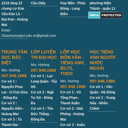
2216 tầng 22
Cầu Giấy
Huy Mân - Phúc
phường Hiện
chung cư Kim
Đồng - Long
Thành - quận 12
Văn Kim Lũ -
Biên
Đại Kim - Hoàng
Mai
Email :
Giasuhanoigioi.edu.vn@gmail.com
TRUNG TÂM
LỚP LUYỆN
LỚP HỌC
HỌC TIẾNG
DỤC ĐẶC
THI ĐẠI HỌC
MÔN VĂN -
ANH NGƯỜI
BIỆT
TIẾNG ANH,
NƯỚC
Mrs. Hường :
IELTS,
NGOÀI
097.948.1988
Mrs. Hường :
TOEIC
097.948.1988
Mrs. Hường :
Cơ sở 1 : Lạc
097.948.1988
Mrs. Hường :
Cơ sở 1 :
Long Quân - Tây
097.948.1988
Nguyễn Phuc
Hồ
Cơ sở 1 : Văn
Lai - O Chợ Dừa
Cơ sở 2 : Ngã
Cơ sở 1 : Vũ
Quán - Hà Đông
- Đống Đa
Tư Sở - Đống
Tông Phan -
Cơ sở 2 : Trung
Cơ sở 2 :
Đa
Thanh Xuân
Hòa - Nhân
Nguyễn Xiển -
Cơ sở 3 : Tôn
Cơ sở 2 : Giải
Chính
Hoàng Mai
Đức Thắng -
Phóng - Hoàng
Cơ sở 3 : Tả
Đống Đa
Mai
Thanh Oai -
Cơ sở 3 : Xuân