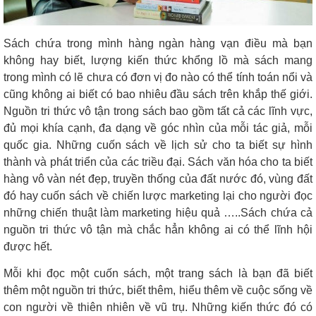
Sách chứa trong mình hàng ngàn hàng vạn điều mà bạn
không hay biết, lượng kiến thức khổng lồ mà sách mang
trong mình có lẽ chưa có đơn vị đo nào có thể tính toán nổi và
cũng không ai biết có bao nhiêu đầu sách trên khắp thế giới.
Nguồn tri thức vô tận trong sách bao gồm tất cả các lĩnh vực,
đủ mọi khía cạnh, đa dạng về góc nhìn của mỗi tác giả, mỗi
quốc gia. Những cuốn sách về lịch sử cho ta biết sự hình
thành và phát triển của các triều đại. Sách văn hóa cho ta biết
hàng vô vàn nét đẹp, truyền thống của đất nước đó, vùng đất
đó hay cuốn sách về chiến lược marketing lại cho người đọc
những chiến thuật làm marketing hiệu quả …..Sách chứa cả
nguồn tri thức vô tận mà chắc hẳn không ai có thể lĩnh hội
được hết.
Mỗi khi đọc một cuốn sách, một trang sách là bạn đã biết
thêm một nguồn tri thức, biết thêm, hiểu thêm về cuộc sống về
con người về thiên nhiên về vũ trụ. Những kiến thức đó có