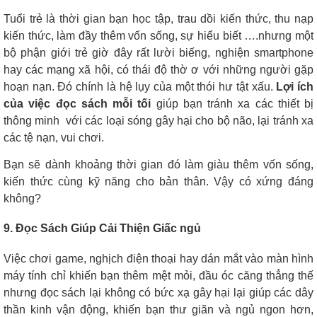
Tuổi trẻ là thời gian bạn học tập, trau dồi kiến thức, thu nạp
kiến thức, làm đầy thêm vốn sống, sự hiểu biết ….nhưng một
bộ phận giới trẻ giờ đây rất lười biếng, nghiện smartphone
hay các mạng xã hội, có thái độ thờ ơ với những người gặp
hoạn nạn. Đó chính là hệ lụy của một thói hư tật xấu.
Lợi ích
của việc đọc sách mỗi tối
giúp bạn tránh xa các thiết bị
thông minh với các loại sóng gây hại cho bộ não, lại tránh xa
các tệ nạn, vui chơi.
Bạn sẽ dành khoảng thời gian đó làm giàu thêm vốn sống,
kiến thức cùng kỹ năng cho bản thân. Vậy có xứng đáng
không?
9. Đọc Sách Giúp Cải Thiện Giấc ngủ
Việc chơi game, nghịch điện thoại hay dán mắt vào màn hình
máy tính chỉ khiến bạn thêm mệt mỏi, đầu óc căng thẳng thế
nhưng đọc sách lại không có bức xạ gây hại lại giúp các dây
thần kinh vận động, khiến bạn thư giãn và ngủ ngon hơn,