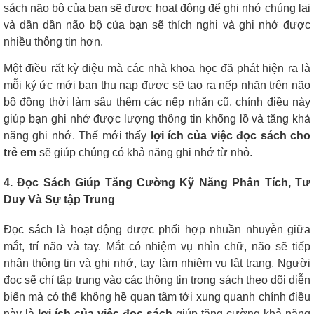
sách não bộ của bạn sẽ được hoạt động để ghi nhớ chúng lại
và dần dần não bộ của bạn sẽ thích nghi và ghi nhớ được
nhiều thông tin hơn.
Một điều rất kỳ diệu mà các nhà khoa học đã phát hiện ra là
mỗi ký ức mới bạn thu nạp được sẽ tạo ra nếp nhăn trên não
bộ đồng thời làm sâu thêm các nếp nhăn cũ, chính điều này
giúp bạn ghi nhớ được lượng thông tin khổng lồ và tăng khả
năng ghi nhớ. Thế mới thấy
lợi ích của việc đọc sách cho
trẻ em
sẽ giúp chúng có khả năng ghi nhớ từ nhỏ.
4. Đọc Sách Giúp Tăng Cường Kỹ Năng Phân Tích, Tư
Duy Và Sự tập Trung
Đọc sách là hoạt động được phối hợp nhuần nhuyễn giữa
mắt, trí não và tay. Mắt có nhiệm vụ nhìn chữ, não sẽ tiếp
nhận thông tin và ghi nhớ, tay làm nhiệm vụ lật trang. Người
đọc sẽ chỉ tập trung vào các thông tin trong sách theo dõi diễn
biến mà có thể không hề quan tâm tới xung quanh chính điều
này là
lợi ích của việc đọc sách
giúp tăng cường khả năng