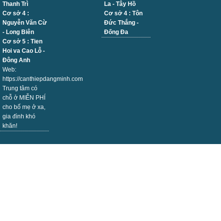
Thanh Trì
La - Tây Hồ
Cơ sở 4 :
Cơ sở 4 : Tôn
Nguyễn Văn Cừ
Đức Thắng -
- Long Biên
Đống Đa
Cơ sở 5 : Tien
Hoi va Cao Lỗ -
Đông Anh
Web:
https://canthiepdangminh.com
Trung tâm có
chỗ ở MIỄN PHÍ
cho bố mẹ ở xa,
gia đình khó
khăn!