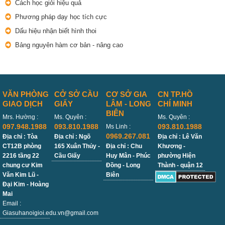
Cách học giỏi hiệu quả
Phương pháp dạy học tích cực
Dấu hiệu nhận biết hình thoi
Bảng nguyên hàm cơ bản - nâng cao
VĂN PHÒNG
CỞ SỞ CẦU
CƠ SỞ GIA
CN TP.HỒ
GIAO DỊCH
GIẤY
LÂM - LONG
CHÍ MINH
BIÊN
Mrs. Hường :
Ms. Quyên :
Ms. Quyên :
097.948.1988
093.810.1988
093.810.1988
Ms Linh :
0969.267.081
Địa chỉ : Tòa
Địa chỉ : Ngõ
Địa chỉ : Lê Văn
CT12B phòng
165 Xuân Thủy -
Địa chỉ : Chu
Khương -
2216 tầng 22
Cầu Giấy
Huy Mân - Phúc
phường Hiện
chung cư Kim
Đồng - Long
Thành - quận 12
Văn Kim Lũ -
Biên
Đại Kim - Hoàng
Mai
Email :
Giasuhanoigioi.edu.vn@gmail.com