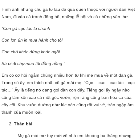
Hình ảnh những chú gà từ lâu đã quá quen thuộc với người dân Việt
Nam, đi vào cả tranh đông hồ, những lễ hội và cả những vần thơ:
“Con gà cục tác lá chanh
Con lợn ủn ỉn mua hành cho tôi
Con chó khóc đứng khóc ngồi
Bà ơi đi chợ mua tôi đồng riềng.”
Em có cơ hội ngắm chúng nhiều hơn từ khi mẹ mua về một đàn gà.
Trong số ấy, em thích nhất cô gà mái mẹ. “Cục….cục…cục tác…cục
tác…” Ấy là tiếng nó đang gọi đàn con đấy. Tiếng gọi ấy ngày nào
cũng làm xôn xao cả một góc vườn, rộn ràng cũng bản hòa ca của
cây cối. Khu vườn dường như lúc nào cũng rất vui vẻ, tràn ngập âm
thanh của muôn loài.
Thân bài
Mẹ gà mái mơ tuy mới về nhà em khoảng ba tháng nhưng