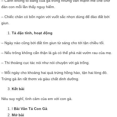
– Cánh không to bằng của gà trống nhưng vẫn mạnh mẽ che chở
đàn con mỗi lần thấy nguy hiểm.
– Chiếc chân có bốn ngón với vuốt sắc nhọn dùng để đào đất bới
giun.
Tả đặc tính, hoạt động
– Ngày nào cũng bới đất tìm giun từ sáng cho tới tận chiều tối.
– Nếu trông không cẩn thận là gà có thể phá nát vườn rau của mẹ.
– Thi thoảng cục tác nói như nói chuyện với gà trống.
– Mỗi ngày cho khoảng hai quả trứng hồng hào, tận hai lòng đỏ.
Trứng gà ăn rất thơm và giàu chất dinh dưỡng.
Kết bài
Nêu suy nghĩ, tình cảm của em với con gà.
I
Bài Văn Tả Con Gà
Mở bài