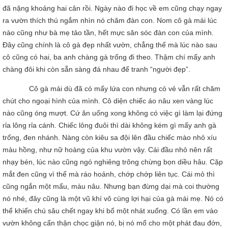
đã nặng khoảng hai cân rồi. Ngày nào đi học về em cũng chạy ngay
ra vườn thích thú ngắm nhìn nó chăm đàn con. Nom cô gà mái lúc
nào cũng như bà mẹ tảo tần, hết mực săn sóc đàn con của mình.
Đây cũng chính là cô gà đẹp nhất vườn, chẳng thế mà lúc nào sau
cô cũng có hai, ba anh chàng gà trống đi theo. Thậm chí mấy anh
chàng đôi khi còn sẵn sàng đá nhau để tranh “người đẹp”.
Cô gà mái dù đã có mấy lứa con nhưng có vẻ vẫn rất chăm
chút cho ngoại hình của mình. Cô diện chiếc áo nâu xen vàng lúc
nào cũng óng mượt. Cứ ăn uống xong không có việc gì làm lại đứng
rỉa lông rỉa cánh. Chiếc lông đuôi thì dài không kém gì mấy anh gà
trống, đen nhánh. Nàng còn kiêu sa đội lên đầu chiếc mào nhỏ xíu
màu hồng, như nữ hoàng của khu vườn vậy. Cái đầu nhỏ nên rất
nhạy bén, lúc nào cũng ngó nghiêng trông chừng bọn diều hâu. Cặp
mắt đen cũng vì thế mà ráo hoảnh, chớp chớp liên tục. Cái mỏ thì
cũng ngắn một mẩu, màu nâu. Nhưng bạn đừng dại mà coi thường
nó nhé, đây cũng là một vũ khí vô cùng lợi hại của gà mái mẹ. Nó có
thể khiến chú sâu chết ngay khi bổ một nhát xuống. Có lần em vào
vườn không cẩn thận chọc giận nó, bị nó mổ cho một phát đau đớn,