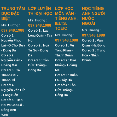
TRUNG TÂM
LỚP LUYỆN
LỚP HỌC
HỌC TIẾNG
DỤC ĐẶC
THI ĐẠI HỌC
MÔN VĂN -
ANH NGƯỜI
BIỆT
TIẾNG ANH,
NƯỚC
Mrs. Hường :
IELTS,
NGOÀI
097.948.1988
Mrs. Hường :
TOEIC
097.948.1988
Mrs. Hường :
Cơ sở 1 : Lạc
097.948.1988
Mrs. Hường :
Cơ sở 1 :
Long Quân - Tây
097.948.1988
Nguyễn Phuc
Hồ
Cơ sở 1 : Văn
Lai - O Chợ Dừa
Cơ sở 2 : Ngã
Cơ sở 1 : Vũ
Quán - Hà Đông
- Đống Đa
Tư Sở - Đống
Tông Phan -
Cơ sở 2 : Trung
Cơ sở 2 :
Đa
Thanh Xuân
Hòa - Nhân
Nguyễn Xiển -
Cơ sở 3 : Tôn
Cơ sở 2 : Giải
Chính
Hoàng Mai
Đức Thắng -
Phóng - Hoàng
Cơ sở 3 : Tả
Đống Đa
Mai
Thanh Oai -
Cơ sở 3 : Xuân
Thanh Trì
La - Tây Hồ
Cơ sở 4 :
Cơ sở 4 : Tôn
Nguyễn Văn Cừ
Đức Thắng -
- Long Biên
Đống Đa
Cơ sở 5 : Tien
Hoi va Cao Lỗ -
Đông Anh
Web: