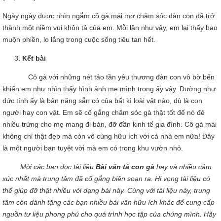
Ngày ngày được nhìn ngắm cô gà mái mơ chăm sóc đàn con đã trở
thành một niềm vui khôn tả của em. Mỗi lần như vậy, em lại thấy bao
muộn phiền, lo lắng trong cuộc sống tiêu tan hết.
Kết bài
Cô gà với những nét tảo tần yêu thương đàn con vô bờ bến
khiến em như nhìn thấy hình ảnh mẹ mình trong ấy vậy. Dường như
đức tính ấy là bản năng sẵn có của bất kì loài vật nào, dù là con
người hay con vật. Em sẽ cố gắng chăm sóc gà thật tốt để nó đẻ
nhiều trứng cho mẹ mang đi bán, đỡ đần kinh tế gia đình. Cô gà mái
không chỉ thật đẹp mà còn vô cùng hữu ích với cả nhà em nữa! Đây
là một người bạn tuyệt vời mà em có trong khu vườn nhỏ.
Mời các bạn đọc tài liệu
Bài văn tả con gà
hay và nhiều cảm
xúc nhất mà trung tâm đã cố gắng biên soạn ra. Hi vọng tài liệu có
thể giúp đỡ thật nhiều với dạng bài này. Cùng với tài liệu này, trung
tâm còn dành tặng các bạn nhiều bài văn hữu ích khác để cung cấp
nguồn tư liệu phong phú cho quá trình học tập của chúng mình. Hãy