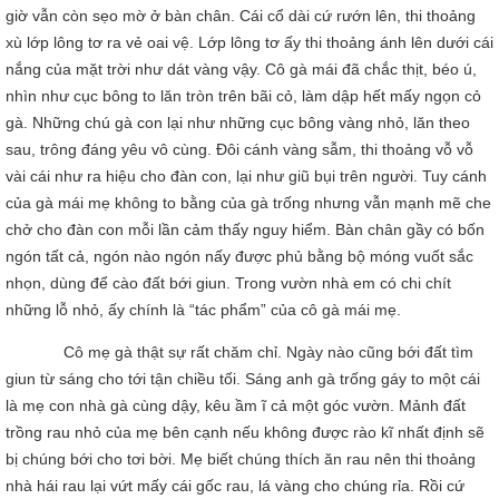
giờ vẫn còn sẹo mờ ở bàn chân. Cái cổ dài cứ rướn lên, thi thoảng
xù lớp lông tơ ra vẻ oai vệ. Lớp lông tơ ấy thi thoảng ánh lên dưới cái
nắng của mặt trời như dát vàng vậy. Cô gà mái đã chắc thịt, béo ú,
nhìn như cục bông to lăn tròn trên bãi cỏ, làm dập hết mấy ngọn cỏ
gà. Những chú gà con lại như những cục bông vàng nhỏ, lăn theo
sau, trông đáng yêu vô cùng. Đôi cánh vàng sẫm, thi thoảng vỗ vỗ
vài cái như ra hiệu cho đàn con, lại như giũ bụi trên người. Tuy cánh
của gà mái mẹ không to bằng của gà trống nhưng vẫn mạnh mẽ che
chở cho đàn con mỗi lần cảm thấy nguy hiểm. Bàn chân gầy có bốn
ngón tất cả, ngón nào ngón nấy được phủ bằng bộ móng vuốt sắc
nhọn, dùng để cào đất bới giun. Trong vườn nhà em có chi chít
những lỗ nhỏ, ấy chính là “tác phẩm” của cô gà mái mẹ.
Cô mẹ gà thật sự rất chăm chỉ. Ngày nào cũng bới đất tìm
giun từ sáng cho tới tận chiều tối. Sáng anh gà trống gáy to một cái
là mẹ con nhà gà cùng dậy, kêu ầm ĩ cả một góc vườn. Mảnh đất
trồng rau nhỏ của mẹ bên cạnh nếu không được rào kĩ nhất định sẽ
bị chúng bới cho tơi bời. Mẹ biết chúng thích ăn rau nên thi thoảng
nhà hái rau lại vứt mấy cái gốc rau, lá vàng cho chúng rỉa. Rồi cứ