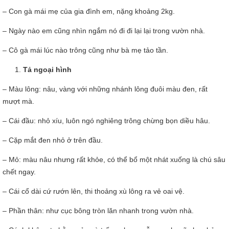
– Con gà mái mẹ của gia đình em, nặng khoảng 2kg.
– Ngày nào em cũng nhìn ngắm nó đi đi lại lại trong vườn nhà.
– Cô gà mái lúc nào trông cũng như bà mẹ tảo tần.
Tả ngoại hình
– Màu lông: nâu, vàng với những nhánh lông đuôi màu đen, rất
mượt mà.
– Cái đầu: nhỏ xíu, luôn ngó nghiêng trông chừng bọn diều hâu.
– Cặp mắt đen nhỏ ở trên đầu.
– Mỏ: màu nâu nhưng rất khỏe, có thể bổ một nhát xuống là chú sâu
chết ngay.
– Cái cổ dài cứ rướn lên, thi thoảng xù lông ra vẻ oai vệ.
– Phần thân: như cục bông tròn lăn nhanh trong vườn nhà.