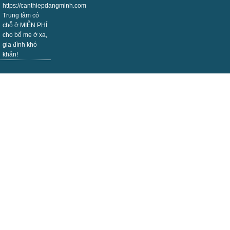
https://canthiepdangminh.com
Trung tâm có
chỗ ở MIỄN PHÍ
cho bố mẹ ở xa,
gia đình khó
khăn!