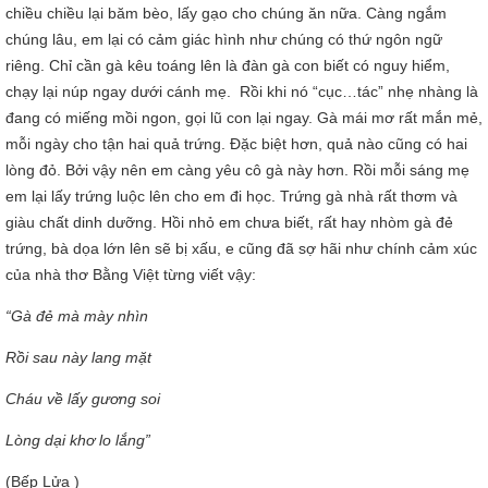
chiều chiều lại băm bèo, lấy gạo cho chúng ăn nữa. Càng ngắm
chúng lâu, em lại có cảm giác hình như chúng có thứ ngôn ngữ
riêng. Chỉ cần gà kêu toáng lên là đàn gà con biết có nguy hiểm,
chạy lại núp ngay dưới cánh mẹ. Rồi khi nó “cục…tác” nhẹ nhàng là
đang có miếng mồi ngon, gọi lũ con lại ngay. Gà mái mơ rất mắn mẻ,
mỗi ngày cho tận hai quả trứng. Đặc biệt hơn, quả nào cũng có hai
lòng đỏ. Bởi vậy nên em càng yêu cô gà này hơn. Rồi mỗi sáng mẹ
em lại lấy trứng luộc lên cho em đi học. Trứng gà nhà rất thơm và
giàu chất dinh dưỡng. Hồi nhỏ em chưa biết, rất hay nhòm gà đẻ
trứng, bà dọa lớn lên sẽ bị xấu, e cũng đã sợ hãi như chính cảm xúc
của nhà thơ Bằng Việt từng viết vậy:
“Gà đẻ mà mày nhìn
Rồi sau này lang mặt
Cháu về lấy gương soi
Lòng dại khơ lo lắng”
(Bếp Lửa )