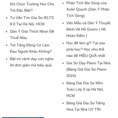
Phân Tích Bài Sóng của
Khi Chọn Trường Học Cho
Xuân Quynh (Dàn Ý Phân
Trẻ Đặc Biệt?
Tích Sóng)
Tư Vấn Tìm Gia Sư IELTS
Văn Mẫu và Dàn Ý Thuyết
8.0 Tại Hà Nội, HCM
Minh Về Hồ Gươm ( Hồ
Dàn Ý Giải Thích Nhan Đề
Hoàn Kiếm )
Thuế Máu
Học để làm gì? Tại sao
Trẻ Tăng Động Có Làm
phải học? Học như thế
Đau Người Khác Không?
nào để HIỆU QUẢ nhất
Bật mí cách dạy con nghe
Gia Sư Dạy Piano Tại Nhà
lời đơn giản mà hiệu quả
(Bảng Giá Gia Sư Piano
2024)
Bảng Giá Gia Sư Môn
Toán Lớp 6 tại Hà Nội,
HCM
Bảng Giá Gia Sư Tiếng
Hoa Tại Nhà UY TÍN