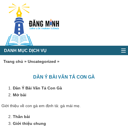
DANH MỤC DỊCH VỤ
Trang chủ
»
Uncategorized
»
DÀN Ý BÀI VĂN TẢ CON GÀ
Dàn Ý Bài Văn Tả Con Gà
Mở bài
Giới thiệu về con gà em định tả: gà mái mẹ.
Thân bài
Giới thiệu chung