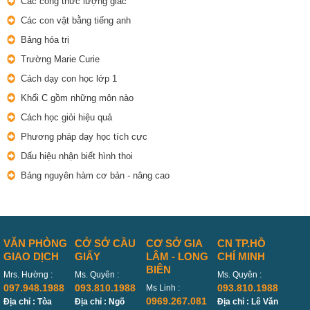
Các công thức lượng giác
Các con vật bằng tiếng anh
Bảng hóa trị
Trường Marie Curie
Cách dạy con học lớp 1
Khối C gồm những môn nào
Cách học giỏi hiệu quả
Phương pháp dạy học tích cực
Dấu hiệu nhận biết hình thoi
Bảng nguyên hàm cơ bản - nâng cao
VĂN PHÒNG
CỞ SỞ CẦU
CƠ SỞ GIA
CN TP.HỒ
GIAO DỊCH
GIẤY
LÂM - LONG
CHÍ MINH
BIÊN
Mrs. Hường :
Ms. Quyên :
Ms. Quyên :
097.948.1988
093.810.1988
093.810.1988
Ms Linh :
0969.267.081
Địa chỉ : Tòa
Địa chỉ : Ngõ
Địa chỉ : Lê Văn