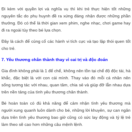
Đi kèm với quyền lợi và nghĩa vụ thì khi trẻ thực hiện tốt những
nguyên tắc do phụ huynh đề ra xứng đáng nhận được những phần
thưởng. Đó có thể là thời gian xem phim, nghe nhạc, chơi game hay
đi ra ngoài tùy theo bé lựa chọn.
Đây là cách để củng cố các hành vi tích cực và tạo lập thói quen tốt
cho trẻ.
7. Yêu thương chân thành thay vì cai trị và độc đoán
Gia đình không phải là 1 đế chế, không nên tồn tại chế độ độc tài, hà
khắc, đặc biệt là với con cái mình. Thay vào đó mỗi cá nhân nên
sống tương tác với nhau, quan tâm, chia sẻ và giúp đỡ lẫn nhau dựa
trên nền tảng của tình yêu thương chân thành.
Bé hoàn toàn có đủ khả năng để cảm nhận tình yêu thương mà
người xung quanh luôn dành cho bé, những lời khuyên, sự can ngăn
dựa trên tình yêu thương bao giờ cũng có sức lay động và tỷ lệ trẻ
làm theo sẽ cao hơn những câu mệnh lệnh.