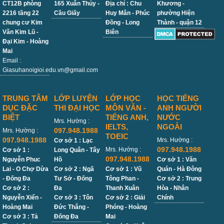
CT12B phòng
165 Xuân Thủy -
Địa chỉ : Chu
Khương -
2216 tầng 22
Cầu Giấy
Huy Mân - Phúc
phường Hiện
chung cư Kim
Đồng - Long
Thành - quận 12
Văn Kim Lũ -
Biên
Đại Kim - Hoàng
Mai
Email :
Giasuhanoigioi.edu.vn@gmail.com
TRUNG TÂM
LỚP LUYỆN
LỚP HỌC
HỌC TIẾNG
DỤC ĐẶC
THI ĐẠI HỌC
MÔN VĂN -
ANH NGƯỜI
BIỆT
TIẾNG ANH,
NƯỚC
Mrs. Hường :
IELTS,
NGOÀI
097.948.1988
Mrs. Hường :
TOEIC
097.948.1988
Mrs. Hường :
Cơ sở 1 : Lạc
097.948.1988
Mrs. Hường :
Cơ sở 1 :
Long Quân - Tây
097.948.1988
Nguyễn Phuc
Hồ
Cơ sở 1 : Văn
Lai - O Chợ Dừa
Cơ sở 2 : Ngã
Cơ sở 1 : Vũ
Quán - Hà Đông
- Đống Đa
Tư Sở - Đống
Tông Phan -
Cơ sở 2 : Trung
Cơ sở 2 :
Đa
Thanh Xuân
Hòa - Nhân
Nguyễn Xiển -
Cơ sở 3 : Tôn
Cơ sở 2 : Giải
Chính
Hoàng Mai
Đức Thắng -
Phóng - Hoàng
Cơ sở 3 : Tả
Đống Đa
Mai