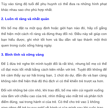
Tùy vào từng độ tuổi để phụ huynh có thể đưa ra những hình phạt
khác nhau sao cho phù hợp nhất.
2. Luôn rõ ràng và nhất quán
Khi bố mẹ đặt ra một quy định hoặc giới hạn nào đó, hãy cố gắng
thể hiện một cách rõ ràng và đừng thay đổi nó. Điều này sẽ giúp con
bạn hiểu được, ghi nhớ tốt hơn và lâu dần sẽ tạo thành một thói
quen trong cuộc sống hàng ngày.
3. Bình tĩnh và vững vàng
Để 1 đứa trẻ nghe lời mình tuyệt đối là rất khó, nhưng bố mẹ có thể
cố đạt mức tốt nhất bằng cách kiên nhẫn với trẻ. Tuyệt đối không để
trẻ cảm thấy sự sợ hãi trong bạn, 1 chút do dự, đắn đo và bạn càng
không nên thể hiện thái độ thù địch vì có thể khiến trẻ trượt xa hơn.
Đối với những bé còn nhỏ, khi trao đổi, bố mẹ nên cúi người xuống
vừa tầm với chiều cao của trẻ, nhìn thẳng vào mắt trẻ và phân tích
điểm đúng, sai trong hành vi của trẻ. Có thể cho trẻ vao 1 không
gian riêng để trẻ tự suy nghĩ về hành vi của mình sau khi cuộc trao