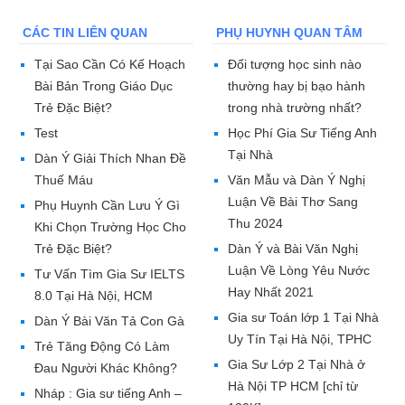
CÁC TIN LIÊN QUAN
PHỤ HUYNH QUAN TÂM
Tại Sao Cần Có Kế Hoạch
Đối tượng học sinh nào
Bài Bản Trong Giáo Dục
thường hay bị bạo hành
Trẻ Đặc Biệt?
trong nhà trường nhất?
Test
Học Phí Gia Sư Tiếng Anh
Tại Nhà
Dàn Ý Giải Thích Nhan Đề
Thuế Máu
Văn Mẫu và Dàn Ý Nghị
Luận Về Bài Thơ Sang
Phụ Huynh Cần Lưu Ý Gì
Thu 2024
Khi Chọn Trường Học Cho
Trẻ Đặc Biệt?
Dàn Ý và Bài Văn Nghị
Luận Về Lòng Yêu Nước
Tư Vấn Tìm Gia Sư IELTS
Hay Nhất 2021
8.0 Tại Hà Nội, HCM
Gia sư Toán lớp 1 Tại Nhà
Dàn Ý Bài Văn Tả Con Gà
Uy Tín Tại Hà Nội, TPHC
Trẻ Tăng Động Có Làm
Gia Sư Lớp 2 Tại Nhà ở
Đau Người Khác Không?
Hà Nội TP HCM [chỉ từ
Nháp : Gia sư tiếng Anh –