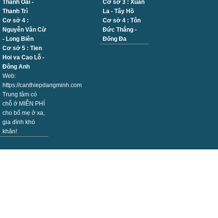
Thanh Oai -
Cơ sở 3 : Xuân
Thanh Trì
La - Tây Hồ
Cơ sở 4 :
Cơ sở 4 : Tôn
Nguyễn Văn Cừ
Đức Thắng -
- Long Biên
Đống Đa
Cơ sở 5 : Tien
Hoi va Cao Lỗ -
Đông Anh
Web:
https://canthiepdangminh.com
Trung tâm có
chỗ ở MIỄN PHÍ
cho bố mẹ ở xa,
gia đình khó
khăn!