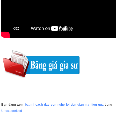
Bạn đang xem
bat mi cach day con nghe loi don gian ma hieu qua
trong
Uncategorized