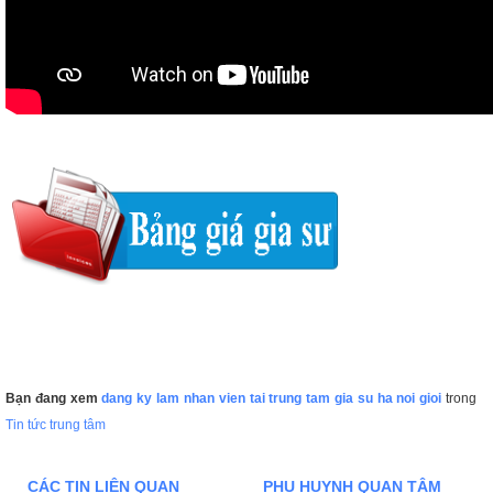
Bạn đang xem
dang ky lam nhan vien tai trung tam gia su ha noi gioi
trong
Tin tức trung tâm
CÁC TIN LIÊN QUAN
PHỤ HUYNH QUAN TÂM