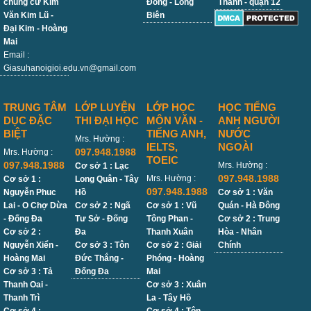
chung cư Kim
Đồng - Long
Thành - quận 12
Văn Kim Lũ -
Biên
Đại Kim - Hoàng
Mai
Email :
Giasuhanoigioi.edu.vn@gmail.com
TRUNG TÂM
LỚP LUYỆN
LỚP HỌC
HỌC TIẾNG
DỤC ĐẶC
THI ĐẠI HỌC
MÔN VĂN -
ANH NGƯỜI
BIỆT
TIẾNG ANH,
NƯỚC
Mrs. Hường :
IELTS,
NGOÀI
097.948.1988
Mrs. Hường :
TOEIC
097.948.1988
Mrs. Hường :
Cơ sở 1 : Lạc
097.948.1988
Mrs. Hường :
Cơ sở 1 :
Long Quân - Tây
097.948.1988
Nguyễn Phuc
Hồ
Cơ sở 1 : Văn
Lai - O Chợ Dừa
Cơ sở 2 : Ngã
Cơ sở 1 : Vũ
Quán - Hà Đông
- Đống Đa
Tư Sở - Đống
Tông Phan -
Cơ sở 2 : Trung
Cơ sở 2 :
Đa
Thanh Xuân
Hòa - Nhân
Nguyễn Xiển -
Cơ sở 3 : Tôn
Cơ sở 2 : Giải
Chính
Hoàng Mai
Đức Thắng -
Phóng - Hoàng
Cơ sở 3 : Tả
Đống Đa
Mai
Thanh Oai -
Cơ sở 3 : Xuân
Thanh Trì
La - Tây Hồ