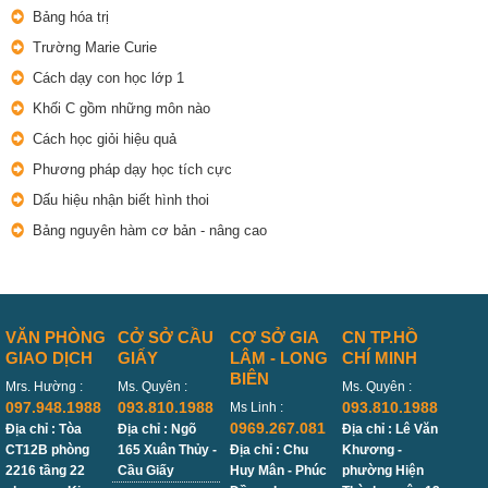
Bảng hóa trị
Trường Marie Curie
Cách dạy con học lớp 1
Khối C gồm những môn nào
Cách học giỏi hiệu quả
Phương pháp dạy học tích cực
Dấu hiệu nhận biết hình thoi
Bảng nguyên hàm cơ bản - nâng cao
VĂN PHÒNG
CỞ SỞ CẦU
CƠ SỞ GIA
CN TP.HỒ
GIAO DỊCH
GIẤY
LÂM - LONG
CHÍ MINH
BIÊN
Mrs. Hường :
Ms. Quyên :
Ms. Quyên :
097.948.1988
093.810.1988
093.810.1988
Ms Linh :
0969.267.081
Địa chỉ : Tòa
Địa chỉ : Ngõ
Địa chỉ : Lê Văn
CT12B phòng
165 Xuân Thủy -
Địa chỉ : Chu
Khương -
2216 tầng 22
Cầu Giấy
Huy Mân - Phúc
phường Hiện