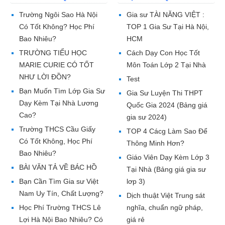
Trường Ngôi Sao Hà Nội
Gia sư TÀI NĂNG VIỆT :
Có Tốt Không? Học Phí
TOP 1 Gia Sư Tại Hà Nội,
Bao Nhiêu?
HCM
TRƯỜNG TIỂU HỌC
Cách Dạy Con Học Tốt
MARIE CURIE CÓ TỐT
Môn Toán Lớp 2 Tại Nhà
NHƯ LỜI ĐỒN?
Test
Bạn Muốn Tìm Lớp Gia Sư
Gia Sư Luyện Thi THPT
Dạy Kèm Tại Nhà Lương
Quốc Gia 2024 (Bảng giá
Cao?
gia sư 2024)
Trường THCS Cầu Giấy
TOP 4 Cácg Làm Sao Để
Có Tốt Không, Học Phí
Thông Minh Hơn?
Bao Nhiêu?
Giáo Viên Dạy Kèm Lớp 3
BÀI VĂN TẢ VỀ BÁC HỒ
Tại Nhà (Bảng giá gia sư
Bạn Cần Tìm Gia sư Việt
lơp 3)
Nam Uy Tín, Chất Lượng?
Dịch thuật Việt Trung sát
Học Phí Trường THCS Lê
nghĩa, chuẩn ngữ pháp,
Lợi Hà Nội Bao Nhiêu? Có
giá rẻ