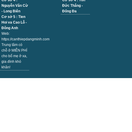
Cơ sở 4 :
Cơ sở 4 : Tôn
Nguyễn Văn Cừ
Đức Thắng -
- Long Biên
Đống Đa
Cơ sở 5 : Tien
Hoi va Cao Lỗ -
Đông Anh
Web:
https://canthiepdangminh.com
Trung tâm có
chỗ ở MIỄN PHÍ
cho bố mẹ ở xa,
gia đình khó
khăn!