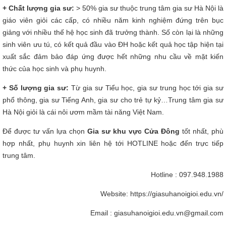
+ Chất lượng gia sư:
> 50% gia sư thuộc trung tâm gia sư Hà Nội là
giáo viên giỏi các cấp, có nhiều năm kinh nghiệm đứng trên bục
giảng với nhiều thế hệ học sinh đã trưởng thành. Số còn lại là những
sinh viên ưu tú, có kết quả đầu vào ĐH hoặc kết quả học tập hiện tại
xuất sắc đảm bảo đáp ứng được hết những nhu cầu về mặt kiến
thức của học sinh và phụ huynh.
+ Số lượng gia sư:
Từ gia sư Tiểu học, gia sư trung học tới gia sư
phổ thông, gia sư Tiếng Anh, gia sư cho trẻ tự kỷ…Trung tâm gia sư
Hà Nội giỏi là cái nôi ươm mầm tài năng Việt Nam.
Để được tư vấn lựa chọn
Gia sư khu vực Cửa Đông
tốt nhất, phù
hợp nhất, phụ huynh xin liên hệ tới HOTLINE hoặc đến trực tiếp
trung tâm.
Hotline : 097.948.1988
Website: https://giasuhanoigioi.edu.vn/
Email : giasuhanoigioi.edu.vn@gmail.com