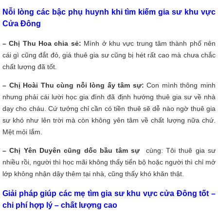
Nỗi lòng các bậc phụ huynh khi tìm kiếm gia sư khu vực
Cửa Đông
– Chị Thu Hoa chia sẻ:
Mình ở khu vực trung tâm thành phố nên
cái gì cũng đắt đỏ, giá thuê gia sư cũng bị hét rất cao mà chưa chắc
chất lượng đã tốt.
– Chị Hoài Thu cùng nỗi lòng ấy tâm sự:
Con mình thông minh
nhưng phải cái lười học gia đình đã định hướng thuê gia sư về nhà
dạy cho cháu. Cứ tưởng chỉ cần có tiền thuê sẽ dễ nào ngờ thuê gia
sư khó như lên trời mà còn không yên tâm về chất lượng nữa chứ.
Mệt mỏi lắm.
– Chị Yên Duyên cũng dốc bầu tâm sự
cùng: Tôi thuê gia sư
nhiều rồi, người thì học mãi không thấy tiến bộ hoặc người thì chỉ mở
lớp không nhận dậy thêm tại nhà, cũng thấy khó khăn thật.
Giải pháp giúp các mẹ tìm gia sư khu vực cửa Đông tốt –
chi phí hợp lý – chất lượng cao