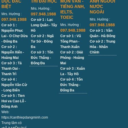
DỤC ĐẶC
THI ĐẠI HỌC
MÔN VĂN -
ANH NGƯỜI
BIỆT
TIẾNG ANH,
NƯỚC
Mrs. Hường :
IELTS,
NGOÀI
097.948.1988
Mrs. Hường :
TOEIC
097.948.1988
Mrs. Hường :
Cơ sở 1 : Lạc
097.948.1988
Mrs. Hường :
Cơ sở 1 :
Long Quân - Tây
097.948.1988
Nguyễn Phuc
Hồ
Cơ sở 1 : Văn
Lai - O Chợ Dừa
Cơ sở 2 : Ngã
Cơ sở 1 : Vũ
Quán - Hà Đông
- Đống Đa
Tư Sở - Đống
Tông Phan -
Cơ sở 2 : Trung
Cơ sở 2 :
Đa
Thanh Xuân
Hòa - Nhân
Nguyễn Xiển -
Cơ sở 3 : Tôn
Cơ sở 2 : Giải
Chính
Hoàng Mai
Đức Thắng -
Phóng - Hoàng
Cơ sở 3 : Tả
Đống Đa
Mai
Thanh Oai -
Cơ sở 3 : Xuân
Thanh Trì
La - Tây Hồ
Cơ sở 4 :
Cơ sở 4 : Tôn
Nguyễn Văn Cừ
Đức Thắng -
- Long Biên
Đống Đa
Cơ sở 5 : Tien
Hoi va Cao Lỗ -
Đông Anh
Web:
https://canthiepdangminh.com
Trung tâm có