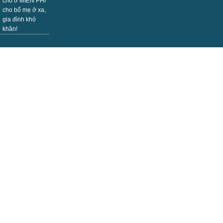
chỗ ở MIỄN PHÍ
cho bố mẹ ở xa,
gia đình khó
khăn!