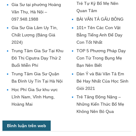
Trẻ Tự Kỷ Bố Mẹ Nên
Gia Sư tại phường Hoàng
Quan Tâm
Văn Thụ, Hà Nội –
097.948.1988
BÀI VĂN TẢ GẤU BÔNG
Gia Sư Gia Lâm Uy Tín,
101+ Tên Các Con Vật
Chất Lượng (Bảng Giá
Bằng Tiếng Anh Để Dạy
2024)
Con Tốt Nhất
Trung Tâm Gia Sư Tại Khu
TOP 5 Phương Pháp Dạy
Đô Thị Ciputra Dạy Thử 2
Con Từ Trong Bụng Mẹ
Buổi Miễn Phí
Bạn Nên Biết
Trung Tâm Gia Sư Quận
Dàn Ý và Bài Văn Tả Em
Ba Đình Uy Tín Tại Hà Nội
Bé Hay Nhất Của Học Sinh
Giỏi 2021
Học Phí Gia Sư khu vực
Lĩnh Nam, Vĩnh Hưng,
Trẻ Tăng Động Nặng –
Hoàng Mai
Những Kiến Thức Bố Mẹ
Không Nên Bỏ Qua
Bình luận trên web