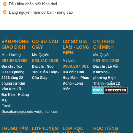
Dấu hiệu nhận biết hình thoi
Bảng nguyên hàm cơ bản - nâng cao
VĂN PHÒNG
CỞ SỞ CẦU
CƠ SỞ GIA
CN TP.HỒ
GIAO DỊCH
GIẤY
LÂM - LONG
CHÍ MINH
BIÊN
Mrs. Hường :
Ms. Quyên :
Ms. Quyên :
097.948.1988
093.810.1988
093.810.1988
Ms Linh :
0969.267.081
Địa chỉ : Tòa
Địa chỉ : Ngõ
Địa chỉ : Lê Văn
CT12B phòng
165 Xuân Thủy -
Địa chỉ : Chu
Khương -
2216 tầng 22
Cầu Giấy
Huy Mân - Phúc
phường Hiện
chung cư Kim
Đồng - Long
Thành - quận 12
Văn Kim Lũ -
Biên
Đại Kim - Hoàng
Mai
Email :
Giasuhanoigioi.edu.vn@gmail.com
TRUNG TÂM
LỚP LUYỆN
LỚP HỌC
HỌC TIẾNG