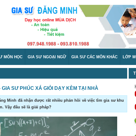
SƯ MÔN HỌC
GIA SƯ NGOẠI NGỮ
GIA SƯ CÁC MÔN KHÁC
LỚP M
T
– GIA SƯ PHÚC XÁ GIỎI DẠY KÈM TẠI NHÀ
ng Minh đã nhận được rất nhiều phản hồi về việc tìm gia sư khu
. Vậy đâu sẽ là giải pháp?