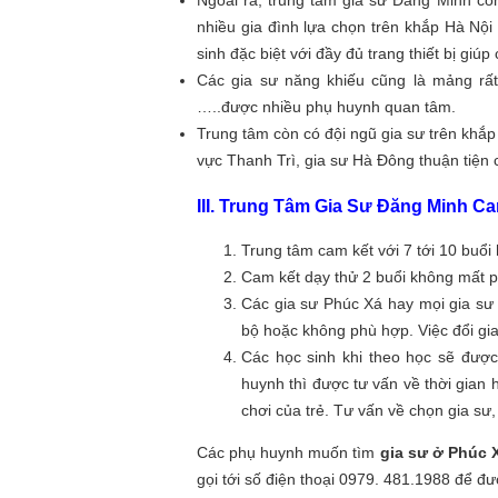
Ngoài ra, trung tâm gia sư Đăng Minh còn
nhiều gia đình lựa chọn trên khắp Hà Nội
sinh đặc biệt với đầy đủ trang thiết bị giú
Các gia sư năng khiếu cũng là mảng rấ
…..được nhiều phụ huynh quan tâm.
Trung tâm còn có đội ngũ gia sư trên khắ
vực Thanh Trì, gia sư Hà Đông thuận tiện 
III. Trung Tâm Gia Sư Đăng Minh C
Trung tâm cam kết với 7 tới 10 buổi
Cam kết dạy thử 2 buổi không mất p
Các gia sư Phúc Xá hay mọi gia sư 
bộ hoặc không phù hợp. Việc đổi gia
Các học sinh khi theo học sẽ được
huynh thì được tư vấn về thời gian
chơi của trẻ. Tư vấn về chọn gia s
Các phụ huynh muốn tìm
gia sư ở Phúc 
gọi tới số điện thoại 0979. 481.1988 để đ