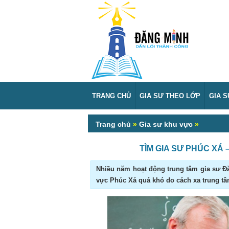
TRANG CHỦ
GIA SƯ THEO LỚP
GIA 
Trang chủ
»
Gia sư khu vực
»
TÌM GIA SƯ PHÚC XÁ 
Nhiều năm hoạt động trung tâm gia sư Đă
vực Phúc Xá quá khó do cách xa trung tâm