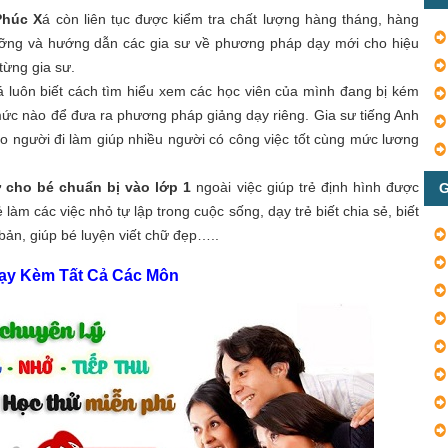
Phúc X
á còn liên tục được kiểm tra chất lượng hàng tháng, hàng
ưỡng và hướng dẫn các gia sư về phương pháp dạy mới cho hiệu
từng gia sư.
 luôn biết cách tìm hiểu xem các học viên của mình đang bị kém
ức nào để đưa ra phương pháp giảng dạy riêng. Gia sư tiếng Anh
cho người đi làm giúp nhiều người có công việc tốt cùng mức lương
ư cho bé chuẩn bị vào lớp 1
ngoài việc giúp trẻ định hình được
G
ẻ làm các việc nhỏ tự lập trong cuộc sống, dạy trẻ biết chia sẻ, biết
bản, giúp bé luyện viết chữ đẹp…..
Dạy Kèm Tất Cả Các Môn