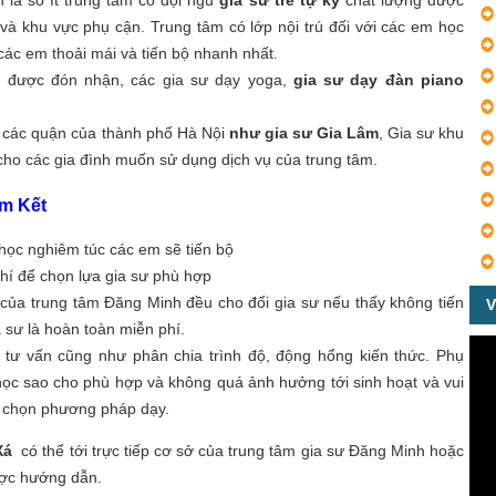
 là số ít trung tâm có đội ngũ
gia sư trẻ tự kỷ
chất lượng được
 và khu vực phụ cận. Trung tâm có lớp nội trú đối với các em học
p các em thoải mái và tiến bộ nhanh nhất.
t được đón nhận, các gia sư dạy yoga,
gia sư dạy đàn piano
p các quận của thành phố Hà Nội
như gia sư Gia Lâm
, Gia sư khu
cho các gia đình muốn sử dụng dịch vụ của trung tâm.
am Kết
 học nghiêm túc các em sẽ tiến bộ
hí để chọn lựa gia sư phù hợp
của trung tâm Đăng Minh đều cho đổi gia sư nếu thấy không tiến
V
 sư là hoàn toàn miễn phí.
 tư vấn cũng như phân chia trình độ, động hổng kiến thức. Phụ
 học sao cho phù hợp và không quá ảnh hưởng tới sinh hoạt và vui
ư, chọn phương pháp dạy.
Xá
có thể tới trực tiếp cơ sở của trung tâm gia sư Đăng Minh hoặc
ược hướng dẫn.