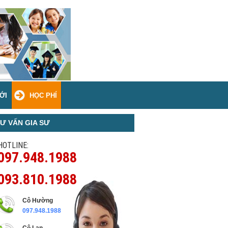
ỚI
HỌC PHÍ
Ư VẤN GIA SƯ
HOTLINE:
097.948.1988
093.810.1988
Cô Hường
097.948.1988