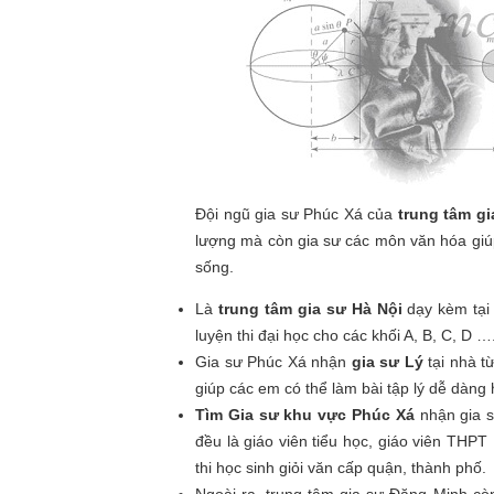
Đội ngũ gia sư Phúc Xá của
trung tâm g
lượng mà còn gia sư các môn văn hóa giúp 
sống.
Là
trung tâm gia sư Hà Nội
dạy kèm tại
luyện thi đại học cho các khối A, B, C, D ….
Gia sư Phúc Xá nhận
gia sư Lý
tại nhà t
giúp các em có thể làm bài tập lý dễ dàng
Tìm Gia sư khu vực Phúc Xá
nhận gia sư
đều là giáo viên tiểu học, giáo viên THP
thi học sinh giỏi văn cấp quận, thành phố.