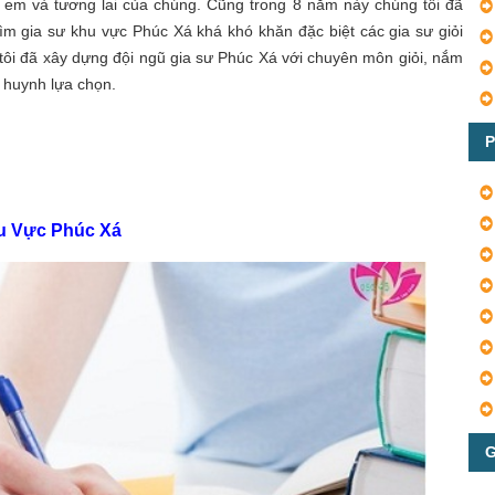
 em và tương lai của chúng. Cũng trong 8 năm này chúng tôi đã
ìm gia sư khu vực Phúc Xá khá khó khăn đặc biệt các gia sư giỏi
 tôi đã xây dựng đội ngũ gia sư Phúc Xá với chuyên môn giỏi, nắm
 huynh lựa chọn.
P
hu Vực Phúc Xá
G