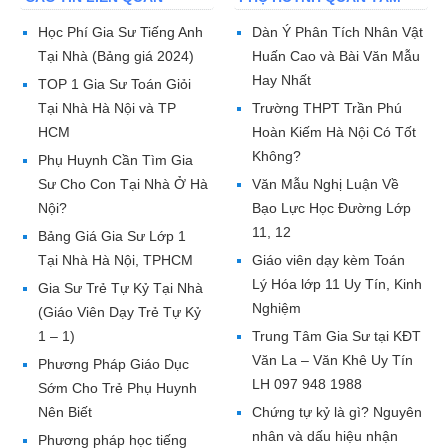
Học Phí Gia Sư Tiếng Anh
Dàn Ý Phân Tích Nhân Vật
Tại Nhà (Bảng giá 2024)
Huấn Cao và Bài Văn Mẫu
Hay Nhất
TOP 1 Gia Sư Toán Giỏi
Tại Nhà Hà Nội và TP
Trường THPT Trần Phú
HCM
Hoàn Kiếm Hà Nội Có Tốt
Không?
Phụ Huynh Cần Tìm Gia
Sư Cho Con Tại Nhà Ở Hà
Văn Mẫu Nghị Luận Về
Nội?
Bạo Lực Học Đường Lớp
11, 12
Bảng Giá Gia Sư Lớp 1
Tại Nhà Hà Nội, TPHCM
Giáo viên dạy kèm Toán
Lý Hóa lớp 11 Uy Tín, Kinh
Gia Sư Trẻ Tự Kỷ Tại Nhà
Nghiệm
(Giáo Viên Dạy Trẻ Tự Kỷ
1 – 1)
Trung Tâm Gia Sư tại KĐT
Văn La – Văn Khê Uy Tín
Phương Pháp Giáo Dục
LH 097 948 1988
Sớm Cho Trẻ Phụ Huynh
Nên Biết
Chứng tự kỷ là gì? Nguyên
nhân và dấu hiệu nhận
Phương pháp học tiếng