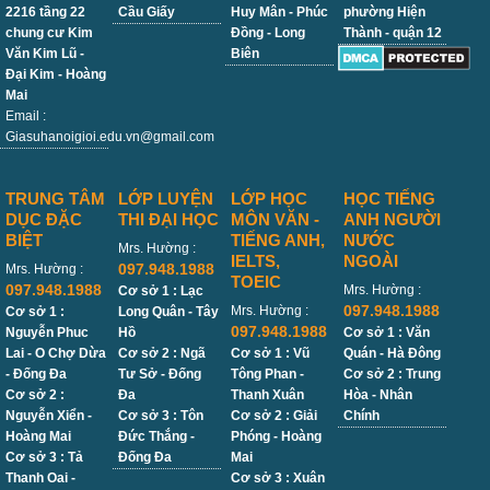
2216 tầng 22
Cầu Giấy
Huy Mân - Phúc
phường Hiện
chung cư Kim
Đồng - Long
Thành - quận 12
Văn Kim Lũ -
Biên
Đại Kim - Hoàng
Mai
Email :
Giasuhanoigioi.edu.vn@gmail.com
TRUNG TÂM
LỚP LUYỆN
LỚP HỌC
HỌC TIẾNG
DỤC ĐẶC
THI ĐẠI HỌC
MÔN VĂN -
ANH NGƯỜI
BIỆT
TIẾNG ANH,
NƯỚC
Mrs. Hường :
IELTS,
NGOÀI
097.948.1988
Mrs. Hường :
TOEIC
097.948.1988
Mrs. Hường :
Cơ sở 1 : Lạc
097.948.1988
Mrs. Hường :
Cơ sở 1 :
Long Quân - Tây
097.948.1988
Nguyễn Phuc
Hồ
Cơ sở 1 : Văn
Lai - O Chợ Dừa
Cơ sở 2 : Ngã
Cơ sở 1 : Vũ
Quán - Hà Đông
- Đống Đa
Tư Sở - Đống
Tông Phan -
Cơ sở 2 : Trung
Cơ sở 2 :
Đa
Thanh Xuân
Hòa - Nhân
Nguyễn Xiển -
Cơ sở 3 : Tôn
Cơ sở 2 : Giải
Chính
Hoàng Mai
Đức Thắng -
Phóng - Hoàng
Cơ sở 3 : Tả
Đống Đa
Mai
Thanh Oai -
Cơ sở 3 : Xuân