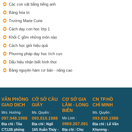
Các con vật bằng tiếng anh
Bảng hóa trị
Trường Marie Curie
Cách dạy con học lớp 1
Khối C gồm những môn nào
Cách học giỏi hiệu quả
Phương pháp dạy học tích cực
Dấu hiệu nhận biết hình thoi
Bảng nguyên hàm cơ bản - nâng cao
VĂN PHÒNG
CỞ SỞ CẦU
CƠ SỞ GIA
CN TP.HỒ
GIAO DỊCH
GIẤY
LÂM - LONG
CHÍ MINH
BIÊN
Mrs. Hường :
Ms. Quyên :
Ms. Quyên :
097.948.1988
093.810.1988
093.810.1988
Ms Linh :
0969.267.081
Địa chỉ : Tòa
Địa chỉ : Ngõ
Địa chỉ : Lê Văn
CT12B phòng
165 Xuân Thủy -
Địa chỉ : Chu
Khương -