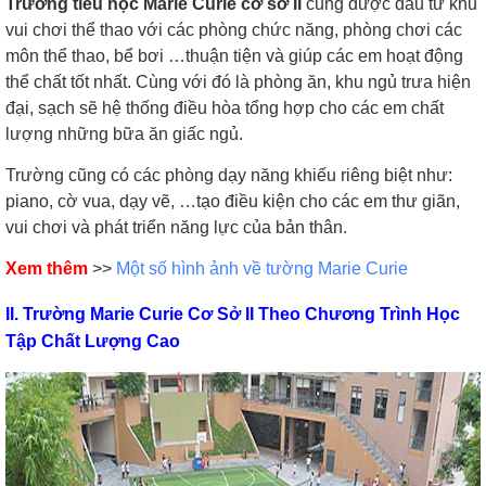
Trường tiểu học Marie Curie cơ sở II
cũng được đầu tư khu
vui chơi thể thao với các phòng chức năng, phòng chơi các
môn thể thao, bể bơi …thuận tiện và giúp các em hoạt động
thể chất tốt nhất. Cùng với đó là phòng ăn, khu ngủ trưa hiện
đại, sạch sẽ hệ thống điều hòa tổng hợp cho các em chất
lượng những bữa ăn giấc ngủ.
Trường cũng có các phòng dạy năng khiếu riêng biệt như:
piano, cờ vua, dạy vẽ, …tạo điều kiện cho các em thư giãn,
vui chơi và phát triển năng lực của bản thân.
Xem thêm
>>
Một số hình ảnh về tường Marie Curie
II. Trường Marie Curie Cơ Sở II Theo Chương Trình Học
Tập Chất Lượng Cao