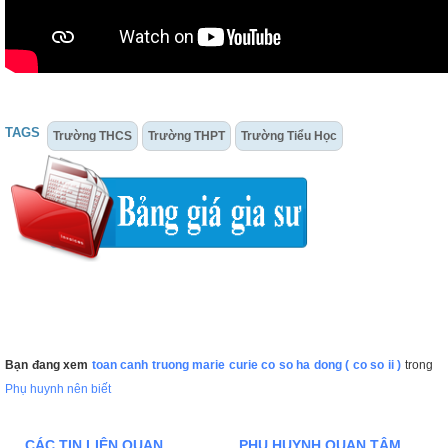
TAGS
Trường THCS
Trường THPT
Trường Tiểu Học
Bạn đang xem
toan canh truong marie curie co so ha dong ( co so ii )
trong
Phụ huynh nên biết
CÁC TIN LIÊN QUAN
PHỤ HUYNH QUAN TÂM