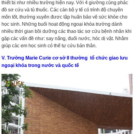
thiết bị như nhiều trường hiện nay. Với 4 giường cùng phác
đồ sơ cứu và tủ thuốc. Các cán bộ y tế có trình độ chuyên
môn tốt, thường xuyên được tập huấn bảo vệ sức khỏe cho
học sinh. Những buổi hoạt động ngoại khóa trường dành
nhiều thời gian bồi dưỡng các thao tác sơ cứu bệnh nhân khi
gặp các vấn đề như: say nắng, đuối nước, hóc dị vật. Nhằm
giúp các em học sinh có thể tự cứu bản thân.
V. Trường Marie Curie cơ sở II thường tổ chức giao lưu
ngoại khóa trong nước và quốc tế