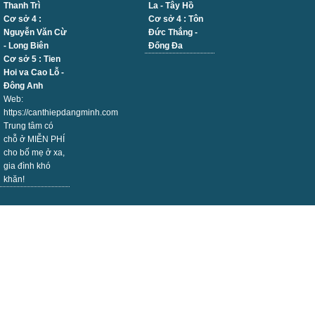
Thanh Trì
La - Tây Hồ
Cơ sở 4 :
Cơ sở 4 : Tôn
Nguyễn Văn Cừ
Đức Thắng -
- Long Biên
Đống Đa
Cơ sở 5 : Tien
Hoi va Cao Lỗ -
Đông Anh
Web:
https://canthiepdangminh.com
Trung tâm có
chỗ ở MIỄN PHÍ
cho bố mẹ ở xa,
gia đình khó
khăn!