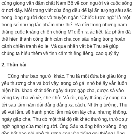
cùng giọng văn đậm chất Nam Bộ về con người và cuộc sống
ở nơi đây. Mỗi trang viết của ông đều để lại ấn tượng sâu sắc
trong lòng người đọc và truyện ngắn “Chiếc lược ngà” là một
trong số những tác phẩm như thế. Ra đời trong những năm
tháng cuộc kháng chiến chống Mĩ diễn ra ác liệt, tác phẩm đã
thể hiện thành công tình cảm cha con sâu nặng trong hoàn
cảnh chiến tranh éo le. Và qua nhân vật bé Thu sẽ giúp
chúng ta hiểu thêm về tình cảm thiêng liêng, cao quý ấy.
2, Thân bài
Cũng như bao người khác, Thu là một đứa bé giàu lòng
yêu thương cha và bởi vậy, trong cô gái nhỏ bé ấy vẫn luôn
hiện hữu khao khát đến ngày được gặp cha, được sà vào
vòng tay cha vỗ về, che chở. Và rồi, ngày tháng ấy cũng đã
tới sau tám năm dài đằng đẵng xa cách. Những tưởng, Thu
sẽ vui lắm, sẽ hạnh phúc lắm mà ôm lấy cha, nhưng không,
ngày gặp cha, Thu có một thái độ rất khác thường, trước sự
ngỡ ngàng của mọi người. Ông Sáu xuống bến xuồng, ông
dồn hết bao nỗi nhớ thương con vào tiếng gọi thiêng liêng