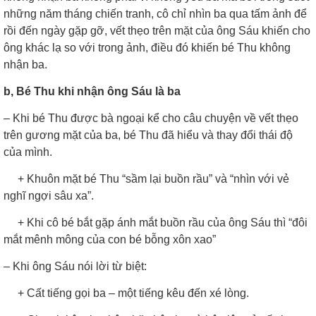
những năm tháng chiến tranh, cô chỉ nhìn ba qua tấm ảnh để
rồi đến ngày gặp gỡ, vết thẹo trên mặt của ông Sáu khiến cho
ông khác lạ so với trong ảnh, điều đó khiến bé Thu không
nhận ba.
b, Bé Thu khi nhận ông Sáu là ba
– Khi bé Thu được bà ngoại kể cho câu chuyện về vết thẹo
trên gương mặt của ba, bé Thu đã hiểu và thay đổi thái độ
của mình.
+ Khuôn mặt bé Thu “sầm lại buồn rầu” và “nhìn với vẻ
nghĩ ngợi sâu xa”.
+ Khi cô bé bắt gặp ánh mắt buồn rầu của ông Sáu thì “đôi
mắt mênh mông của con bé bỗng xôn xao”
– Khi ông Sáu nói lời từ biệt:
+ Cất tiếng gọi ba – một tiếng kêu đến xé lòng.