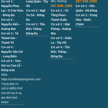
097.948.1988
Mrs. Hường :
Cơ sở 1 :
Long Quân - Tây
097.948.1988
Nguyễn Phuc
Hồ
Cơ sở 1 : Văn
Lai - O Chợ Dừa
Cơ sở 2 : Ngã
Cơ sở 1 : Vũ
Quán - Hà Đông
- Đống Đa
Tư Sở - Đống
Tông Phan -
Cơ sở 2 : Trung
Cơ sở 2 :
Đa
Thanh Xuân
Hòa - Nhân
Nguyễn Xiển -
Cơ sở 3 : Tôn
Cơ sở 2 : Giải
Chính
Hoàng Mai
Đức Thắng -
Phóng - Hoàng
Cơ sở 3 : Tả
Đống Đa
Mai
Thanh Oai -
Cơ sở 3 : Xuân
Thanh Trì
La - Tây Hồ
Cơ sở 4 :
Cơ sở 4 : Tôn
Nguyễn Văn Cừ
Đức Thắng -
- Long Biên
Đống Đa
Cơ sở 5 : Tien
Hoi va Cao Lỗ -
Đông Anh
Web:
https://canthiepdangminh.com
Trung tâm có
chỗ ở MIỄN PHÍ
cho bố mẹ ở xa,
gia đình khó
khăn!