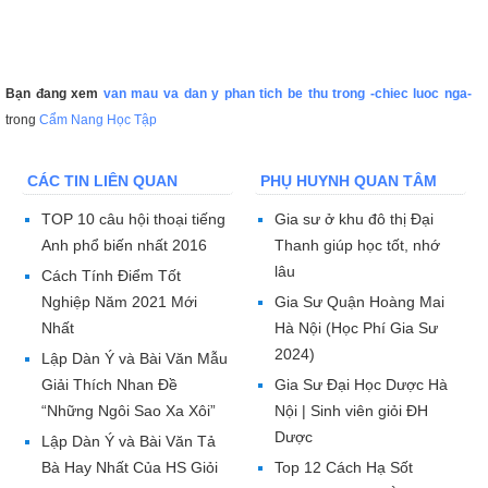
Bạn đang xem
van mau va dan y phan tich be thu trong -chiec luoc nga-
trong
Cẩm Nang Học Tập
CÁC TIN LIÊN QUAN
PHỤ HUYNH QUAN TÂM
TOP 10 câu hội thoại tiếng
Gia sư ở khu đô thị Đại
Anh phổ biến nhất 2016
Thanh giúp học tốt, nhớ
lâu
Cách Tính Điểm Tốt
Nghiệp Năm 2021 Mới
Gia Sư Quận Hoàng Mai
Nhất
Hà Nội (Học Phí Gia Sư
2024)
Lập Dàn Ý và Bài Văn Mẫu
Giải Thích Nhan Đề
Gia Sư Đại Học Dược Hà
“Những Ngôi Sao Xa Xôi”
Nội | Sinh viên giỏi ĐH
Dược
Lập Dàn Ý và Bài Văn Tả
Bà Hay Nhất Của HS Giỏi
Top 12 Cách Hạ Sốt