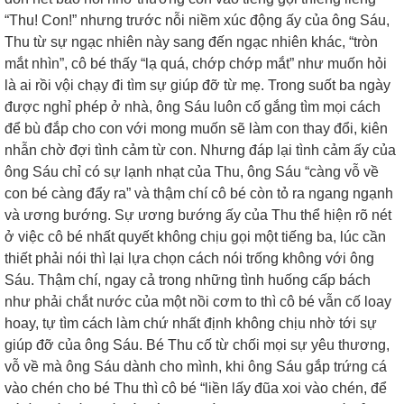
“Thu! Con!” nhưng trước nỗi niềm xúc động ấy của ông Sáu,
Thu từ sự ngạc nhiên này sang đến ngạc nhiên khác, “tròn
mắt nhìn”, cô bé thấy “lạ quá, chớp chớp mắt” như muốn hỏi
là ai rồi vội chạy đi tìm sự giúp đỡ từ mẹ. Trong suốt ba ngày
được nghỉ phép ở nhà, ông Sáu luôn cố gắng tìm mọi cách
để bù đắp cho con với mong muốn sẽ làm con thay đổi, kiên
nhẫn chờ đợi tình cảm từ con. Nhưng đáp lại tình cảm ấy của
ông Sáu chỉ có sự lạnh nhạt của Thu, ông Sáu “càng vỗ về
con bé càng đẩy ra” và thậm chí cô bé còn tỏ ra ngang ngạnh
và ương bướng. Sự ương bướng ấy của Thu thể hiện rõ nét
ở việc cô bé nhất quyết không chịu gọi một tiếng ba, lúc cần
thiết phải nói thì lại lựa chọn cách nói trống không với ông
Sáu. Thậm chí, ngay cả trong những tình huống cấp bách
như phải chắt nước của một nồi cơm to thì cô bé vẫn cố loay
hoay, tự tìm cách làm chứ nhất định không chịu nhờ tới sự
giúp đỡ của ông Sáu. Bé Thu cố từ chối mọi sự yêu thương,
vỗ về mà ông Sáu dành cho mình, khi ông Sáu gắp trứng cá
vào chén cho bé Thu thì cô bé “liền lấy đũa xoi vào chén, để