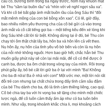
cau có, bướng bỉnh trong ba ngày trước, hôm nay khuôn mặt
bé Thu “sầm lại buồn rầu” và “nhìn với vẻ nghĩ ngợi sâu xa”.
Và khi cô bé bắt gặp ánh mắt buồn rầu của ông Sáu thì “đôi
mắt mênh mông của con bé bỗng xôn xao”. Có lẽ, giờ đây,
bao nhiêu niềm yêu thương cha của cô bé gửi cả vào trong
ánh mắt và cô cất tiếng gọi ba – một tiếng kêu đến xé lòng khi
ông Sáu khẽ cất lời từ biệt. Không dừng lại ở đó, bé Thu còn
chạy tới ôm thật chặt lấy ba, hôn ba và hôn lên cả vết thẹo.
Nụ hôn ấy, nụ hôn của tình yêu vô bờ bến và còn là nụ hôn
của nỗi nhớ không nguôi. Hơn bao giờ hết, chắc hẳn bé Thu
muốn giây phút này sẽ còn lại mãi mãi, để cô có thể được ở
cạnh ba, được ba ôm chặt trong vòng tay của mình. Rồi trong
phút giây ấy, bô bé cất lời giữ ba ở lại với mình “Ba! Không
cho ba đi nữa! Ba ở nhà với con!” Một ước mơ, một lời nói rất
đỗi trẻ con nhưng lại chất chứa trong đấy tình cảm sâu đậm
của bé Thu dành cho ba, đó là tình cảm thiêng liêng, cao quý.
Cô bé chia tay ba với hi vọng ba sẽ tặng cho mình một chiếc
lược ngà, để cô luôn cảm thấy ấm áp như có ba luôn bên
mình. Như vậy, trong khoảnh khắc chia li, mọi khoảng cách