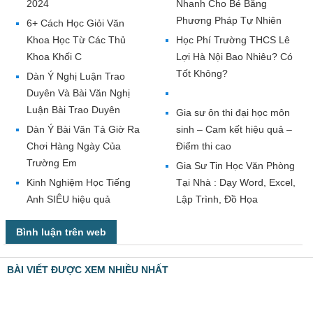
2024
Nhanh Cho Bé Bằng
Phương Pháp Tự Nhiên
6+ Cách Học Giỏi Văn
Khoa Học Từ Các Thủ
Học Phí Trường THCS Lê
Khoa Khối C
Lợi Hà Nội Bao Nhiêu? Có
Tốt Không?
Dàn Ý Nghị Luận Trao
Duyên Và Bài Văn Nghị
Luận Bài Trao Duyên
Gia sư ôn thi đại học môn
Dàn Ý Bài Văn Tả Giờ Ra
sinh – Cam kết hiệu quả –
Chơi Hàng Ngày Của
Điểm thi cao
Trường Em
Gia Sư Tin Học Văn Phòng
Kinh Nghiệm Học Tiếng
Tại Nhà : Dạy Word, Excel,
Anh SIÊU hiệu quả
Lập Trình, Đồ Họa
Bình luận trên web
BÀI VIẾT ĐƯỢC XEM NHIỀU NHẤT