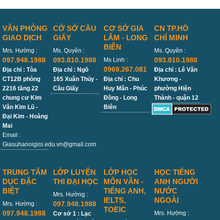
VĂN PHÒNG
CỞ SỞ CẦU
CƠ SỞ GIA
CN TP.HỒ
GIAO DỊCH
GIẤY
LÂM - LONG
CHÍ MINH
BIÊN
Mrs. Hường :
Ms. Quyên :
Ms. Quyên :
097.948.1988
093.810.1988
093.810.1988
Ms Linh :
0969.267.081
Địa chỉ : Tòa
Địa chỉ : Ngõ
Địa chỉ : Lê Văn
CT12B phòng
165 Xuân Thủy -
Địa chỉ : Chu
Khương -
2216 tầng 22
Cầu Giấy
Huy Mân - Phúc
phường Hiện
chung cư Kim
Đồng - Long
Thành - quận 12
Văn Kim Lũ -
Biên
Đại Kim - Hoàng
Mai
Email :
Giasuhanoigioi.edu.vn@gmail.com
TRUNG TÂM
LỚP LUYỆN
LỚP HỌC
HỌC TIẾNG
DỤC ĐẶC
THI ĐẠI HỌC
MÔN VĂN -
ANH NGƯỜI
BIỆT
TIẾNG ANH,
NƯỚC
Mrs. Hường :
IELTS,
NGOÀI
097.948.1988
Mrs. Hường :
TOEIC
097.948.1988
Mrs. Hường :
Cơ sở 1 : Lạc