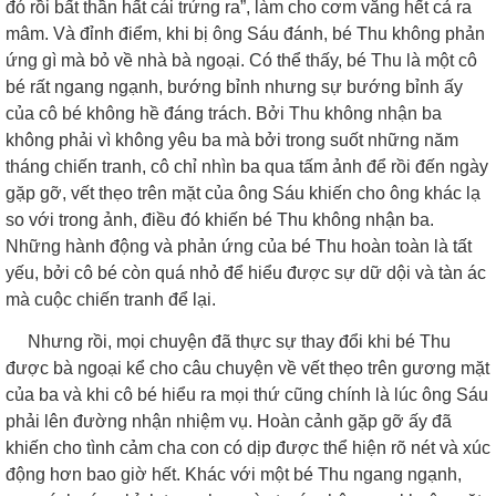
đó rồi bất thần hất cái trứng ra”, làm cho cơm văng hết cả ra
mâm. Và đỉnh điểm, khi bị ông Sáu đánh, bé Thu không phản
ứng gì mà bỏ về nhà bà ngoại. Có thể thấy, bé Thu là một cô
bé rất ngang ngạnh, bướng bỉnh nhưng sự bướng bỉnh ấy
của cô bé không hề đáng trách. Bởi Thu không nhận ba
không phải vì không yêu ba mà bởi trong suốt những năm
tháng chiến tranh, cô chỉ nhìn ba qua tấm ảnh để rồi đến ngày
gặp gỡ, vết thẹo trên mặt của ông Sáu khiến cho ông khác lạ
so với trong ảnh, điều đó khiến bé Thu không nhận ba.
Những hành động và phản ứng của bé Thu hoàn toàn là tất
yếu, bởi cô bé còn quá nhỏ để hiểu được sự dữ dội và tàn ác
mà cuộc chiến tranh để lại.
Nhưng rồi, mọi chuyện đã thực sự thay đổi khi bé Thu
được bà ngoại kể cho câu chuyện về vết thẹo trên gương mặt
của ba và khi cô bé hiểu ra mọi thứ cũng chính là lúc ông Sáu
phải lên đường nhận nhiệm vụ. Hoàn cảnh gặp gỡ ấy đã
khiến cho tình cảm cha con có dịp được thể hiện rõ nét và xúc
động hơn bao giờ hết. Khác với một bé Thu ngang ngạnh,