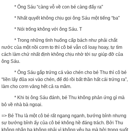
* Ông Sáu “càng vỗ về con bé càng đẩy ra”
* Nhất quyết không chịu gọi ông Sáu một tiếng “ba”
* Nói trống không với ông Sáu. T
* Trong những tình huống cấp bách như phải chắt
nước của một nồi cơm to thì cô bé vẫn cố loay hoay, tự tìm
cách làm chứ nhất định không chịu nhờ tới sự giúp đỡ của
ông Sáu.
* Ông Sáu gắp trứng cá vào chén cho bé Thu thì cô bé
“liền lấy đũa xoi vào chén, để đó rồi bất thần hất cái trứng ra”,
làm cho cơm văng hết cả ra mâm.
* Khi bị ông Sáu đánh, bé Thu không phản ứng gì mà
bỏ về nhà bà ngoại.
=> Bé Thu là một cô bé rất ngang ngạnh, bướng bỉnh nhưng
sự bướng bỉnh ấy của cô bé không hề đáng trách. Bởi Thu
không nhận ba không phải vì không yêu ba mà bởi trong suốt