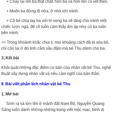
+ Chạy lại ôm ba thật chặt, hôn ba và hôn lên cả vết thẹo.
+ Muốn ba đừng đi nữa, ở nhà với mình.
+ Cô bé chia tay ba với hi vọng ba sẽ tặng cho mình một
chiếc lược ngà, để cô luôn cảm thấy ấm áp như có ba luôn
bên mình.
=> Trong khoảnh khắc chia li, mọi khoảng cách đã bị xóa bỏ,
chỉ còn lại ở đó tình cảm sâu đậm mà bé Thu dành cho ba.
3, Kết bài
Khái quát những đặc điểm cơ bản của nhân vật bé Thu, nghệ
thuật xây dựng nhân vật và nêu cảm nghĩ của bản thân.
II. Bài viết phân tích nhân vật bé Thu
1, Mở bài
Sinh ra và lớn lên ở mảnh đất Nam Bộ, Nguyễn Quang
Sáng luôn dành những những trang viết mộc mạc, bình dị