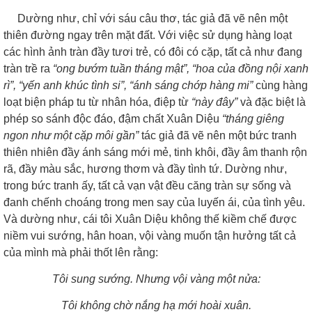
Dường như, chỉ với sáu câu thơ, tác giả đã vẽ nên một
thiên đường ngay trên mặt đất. Với việc sử dụng hàng loạt
các hình ảnh tràn đầy tươi trẻ, có đôi có cặp, tất cả như đang
tràn trề ra
“ong bướm tuần tháng mật”, “hoa của đồng nội xanh
rì”, “yến anh khúc tình si”, “ánh sáng chớp hàng mi”
cùng hàng
loạt biện pháp tu từ nhân hóa, điệp từ
“này đây”
và đặc biệt là
phép so sánh độc đáo, đậm chất Xuân Diệu
“tháng giêng
ngon như một cặp môi gần”
tác giả đã vẽ nên một bức tranh
thiên nhiên đầy ánh sáng mới mẻ, tinh khôi, đầy âm thanh rộn
rã, đầy màu sắc, hương thơm và đầy tình tứ. Dường như,
trong bức tranh ấy, tất cả vạn vật đều căng tràn sự sống và
đanh chếnh choáng trong men say của luyến ái, của tình yêu.
Và dường như, cái tôi Xuân Diệu không thế kiềm chế được
niềm vui sướng, hân hoan, vội vàng muốn tận hưởng tất cả
của mình mà phải thốt lên rằng:
Tôi sung sướng. Nhưng vội vàng một nửa:
Tôi không chờ nắng hạ mới hoài xuân.