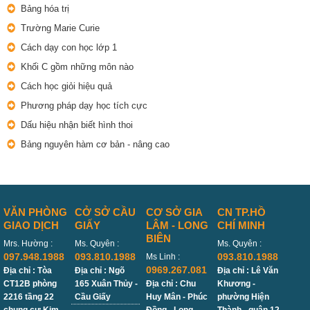
Bảng hóa trị
Trường Marie Curie
Cách dạy con học lớp 1
Khối C gồm những môn nào
Cách học giỏi hiệu quả
Phương pháp dạy học tích cực
Dấu hiệu nhận biết hình thoi
Bảng nguyên hàm cơ bản - nâng cao
VĂN PHÒNG
CỞ SỞ CẦU
CƠ SỞ GIA
CN TP.HỒ
GIAO DỊCH
GIẤY
LÂM - LONG
CHÍ MINH
BIÊN
Mrs. Hường :
Ms. Quyên :
Ms. Quyên :
097.948.1988
093.810.1988
093.810.1988
Ms Linh :
0969.267.081
Địa chỉ : Tòa
Địa chỉ : Ngõ
Địa chỉ : Lê Văn
CT12B phòng
165 Xuân Thủy -
Địa chỉ : Chu
Khương -
2216 tầng 22
Cầu Giấy
Huy Mân - Phúc
phường Hiện