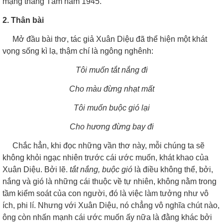
mạng tháng Tám năm 1945.
2. Thân bài
Mở đầu bài thơ, tác giả Xuân Diệu đã thể hiện một khát
vọng sống kì lạ, thậm chí là ngông nghênh:
Tôi muốn tắt nắng đi
Cho màu đừng nhạt mất
Tôi muốn buộc gió lại
Cho hương đừng bay đi
Chắc hẳn, khi đọc những vần thơ này, mỗi chúng ta sẽ
không khỏi ngạc nhiên trước cái ước muốn, khát khao của
Xuân Diệu. Bởi lẽ.
tắt nắng, buộc gió
là điều không thể, bởi,
nắng và gió là những cái thuộc về tự nhiên, không nằm trong
tầm kiểm soát của con người, đó là việc làm tưởng như vô
ích, phi lí. Nhưng với Xuân Diệu, nó chẳng vô nghĩa chút nào,
ông còn nhấn mạnh cái ước muốn ấy nữa là đằng khác bởi