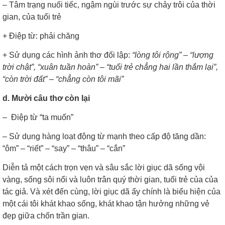
–
Tâm trạng nuối tiếc, ngậm ngùi trước sự chảy trôi của thời
gian, của tuổi trẻ
+
Điệp từ: phải chăng
+
Sử dụng các hình ảnh thơ đối lập:
“lòng tôi rộng” – “lượng
trời chật”, “xuân tuần hoàn” – “tuổi trẻ chẳng hai lần thắm lại”,
“còn trời đất” – “chẳng còn tôi mãi”
d. Mười câu thơ còn lại
–
Điệp từ “ta muốn”
–
Sử dụng hàng loạt động từ mạnh theo cấp độ tăng dần:
“ôm” – “riết” – “say” – “thâu” – “cắn”
Diễn tả một cách trọn vẹn và sâu sắc lời giục dã sống vội
vàng, sống sôi nổi và luôn trân quý thời gian, tuổi trẻ của của
tác giả. Và xét đến cùng, lời giục dã ấy chính là biểu hiện của
một cái tôi khát khao sống, khát khao tận hưởng những vẻ
đẹp giữa chốn trần gian.