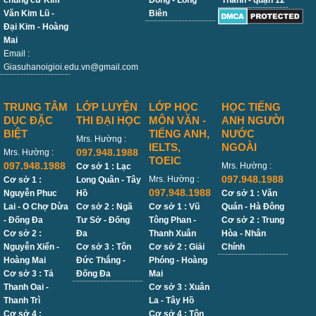
chung cư Kim
Đồng - Long
Thành - quận 12
Văn Kim Lũ -
Biên
Đại Kim - Hoàng
Mai
Email :
Giasuhanoigioi.edu.vn@gmail.com
TRUNG TÂM
LỚP LUYỆN
LỚP HỌC
HỌC TIẾNG
DỤC ĐẶC
THI ĐẠI HỌC
MÔN VĂN -
ANH NGƯỜI
BIỆT
TIẾNG ANH,
NƯỚC
Mrs. Hường :
IELTS,
NGOÀI
097.948.1988
Mrs. Hường :
TOEIC
097.948.1988
Mrs. Hường :
Cơ sở 1 : Lạc
097.948.1988
Mrs. Hường :
Cơ sở 1 :
Long Quân - Tây
097.948.1988
Nguyễn Phuc
Hồ
Cơ sở 1 : Văn
Lai - O Chợ Dừa
Cơ sở 2 : Ngã
Cơ sở 1 : Vũ
Quán - Hà Đông
- Đống Đa
Tư Sở - Đống
Tông Phan -
Cơ sở 2 : Trung
Cơ sở 2 :
Đa
Thanh Xuân
Hòa - Nhân
Nguyễn Xiển -
Cơ sở 3 : Tôn
Cơ sở 2 : Giải
Chính
Hoàng Mai
Đức Thắng -
Phóng - Hoàng
Cơ sở 3 : Tả
Đống Đa
Mai
Thanh Oai -
Cơ sở 3 : Xuân
Thanh Trì
La - Tây Hồ
Cơ sở 4 :
Cơ sở 4 : Tôn