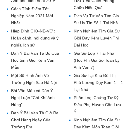
Anh phổ biến nhất 2016
Lưu Ý và Cách Phòng
Chữa Hiệu Quả
Cách Tính Điểm Tốt
Nghiệp Năm 2021 Mới
Dịch Vụ Tư Vấn Tìm Gia
Nhất
Sư Uy Tín Số 1 Tại Nhà
Hiệp Định GIƠ-NE-VƠ :
Kinh Nghiệm Tìm Gia Sư
Hoàn cảnh, nội dung và ý
Giỏi Dạy Kèm Luyện Thi
nghĩa lịch sử
Đại Học
Dàn Ý Bài Văn Tả Bố Của
Gia Sư Lớp 7 Tại Nhà
Học Sinh Giỏi Kèm Văn
(Học Phí Gia Sư Toán Lý
Mẫu
Anh Văn 7)
Một Số Hình Ảnh Về
Gia Sư Tại Khu Đô Thị
Trường Ngôi Sao Hà Nội
Phú Lương Dạy Kèm 1 – 1
Tại Nhà
Bài Văn Mẫu và Dàn Ý
Nghị Luận “Chí Khí Anh
Phân Loại Chứng Tự Kỷ –
Hùng”
Điều Phụ Huynh Cần Lưu
Ý
Dàn Ý Bài Văn Tả Giờ Ra
Chơi Hàng Ngày Của
Kinh Nghiệm Tìm Gia Sư
Trường Em
Dạy Kèm Môn Toán Giỏi