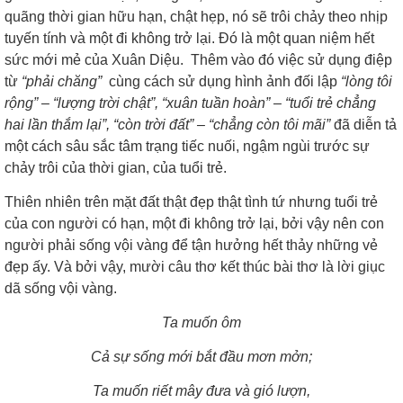
quãng thời gian hữu hạn, chật hẹp, nó sẽ trôi chảy theo nhịp
tuyến tính và một đi không trở lại. Đó là một quan niệm hết
sức mới mẻ của Xuân Diệu. Thêm vào đó việc sử dụng điệp
từ
“phải chăng”
cùng cách sử dụng hình ảnh đối lập
“lòng tôi
rộng” – “lượng trời chật”, “xuân tuần hoàn” – “tuổi trẻ chẳng
hai lần thắm lại”, “còn trời đất” – “chẳng còn tôi mãi”
đã diễn tả
một cách sâu sắc
tâm trạng tiếc nuối, ngậm ngùi trước sự
chảy trôi của thời gian, của tuổi trẻ.
Thiên nhiên trên mặt đất thật đẹp thật tình tứ nhưng tuổi trẻ
của con người có hạn, một đi không trở lại, bởi vậy nên con
người phải sống vội vàng để tận hưởng hết thảy những vẻ
đẹp ấy. Và bởi vậy, mười câu thơ kết thúc bài thơ là lời giục
dã sống vội vàng.
Ta muốn ôm
Cả sự sống mới bắt đầu mơn mởn;
Ta muốn riết mây đưa và gió lượn,