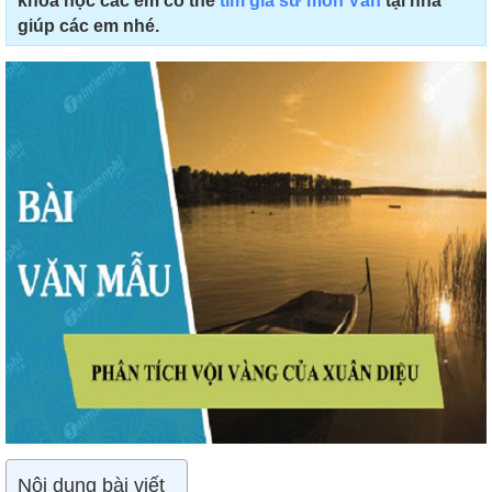
khoa học các em có thể
tìm gia sư môn Văn
tại nhà
giúp các em nhé.
Nội dung bài viết