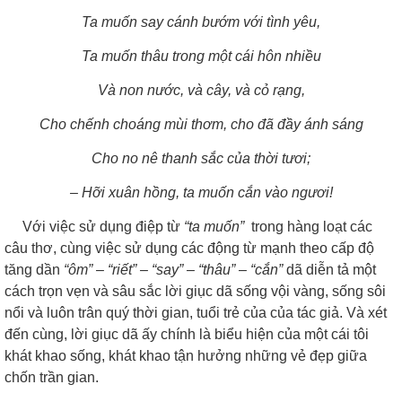
Ta muốn say cánh bướm với tình yêu,
Ta muốn thâu trong một cái hôn nhiều
Và non nước, và cây, và cỏ rạng,
Cho chếnh choáng mùi thơm, cho đã đầy ánh sáng
Cho no nê thanh sắc của thời tươi;
– Hỡi xuân hồng, ta muốn cắn vào ngươi!
Với việc sử dụng điệp từ
“ta muốn”
trong hàng loạt các
câu thơ, cùng việc sử dụng các động từ mạnh theo cấp độ
tăng dần
“ôm” – “riết” – “say” – “thâu” – “cắn”
dã diễn tả một
cách trọn vẹn và sâu sắc lời giục dã sống vội vàng, sống sôi
nổi và luôn trân quý thời gian, tuổi trẻ của của tác giả. Và xét
đến cùng, lời giục dã ấy chính là biểu hiện của một cái tôi
khát khao sống, khát khao tận hưởng những vẻ đẹp giữa
chốn trần gian.