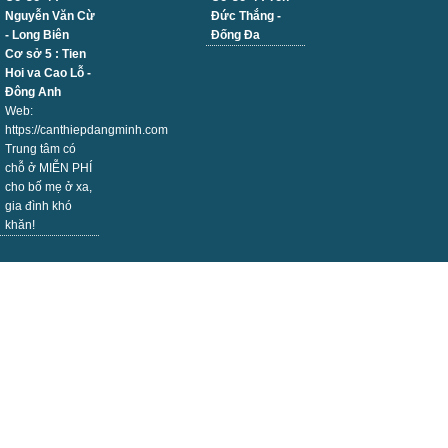
Nguyễn Văn Cừ
Đức Thắng -
- Long Biên
Đống Đa
Cơ sở 5 : Tien
Hoi va Cao Lỗ -
Đông Anh
Web:
https://canthiepdangminh.com
Trung tâm có
chỗ ở MIỄN PHÍ
cho bố mẹ ở xa,
gia đình khó
khăn!