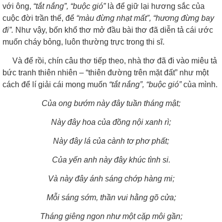
với ông,
“tắt nắng”, “buộc gió”
là để giữ lại hương sắc của
cuộc đời trần thế, để
“màu đừng nhạt mất”, “hương đừng bay
đi”.
Như vậy, bốn khổ thơ mở đầu bài thơ đã diễn tả cái ước
muốn cháy bỏng, luôn thường trực trong thi sĩ.
Và để rồi, chín câu thơ tiếp theo, nhà thơ đã đi vào miêu tả
bức tranh thiên nhiên – “thiên đường trên mặt đất” như một
cách để lí giải cái mong muốn
“tắt nắng”, “buộc gió”
của mình.
Của ong bướm này đây tuần tháng mật;
Này đây hoa của đồng nội xanh rì;
Này đây lá của cành tơ phơ phất;
Của yến anh này đây khúc tình si.
Và này đây ánh sáng chớp hàng mi;
Mỗi sáng sớm, thần vui hằng gõ cửa;
Tháng giêng ngon như một cặp môi gần;