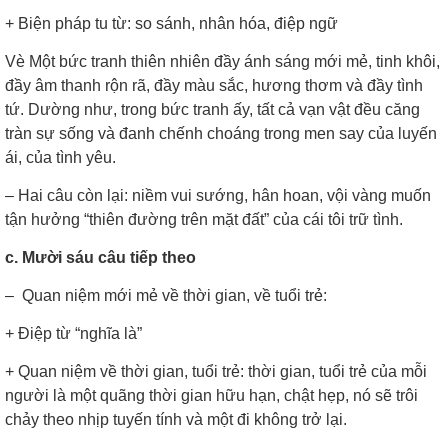
+
Biện pháp tu từ: so sánh, nhân hóa, điệp ngữ
Vè
Một bức tranh thiên nhiên đầy ánh sáng mới mẻ, tinh khôi,
đầy âm thanh rộn rã, đầy màu sắc, hương thơm và đầy tình
tứ. Dường như, trong bức tranh ấy, tất cả vạn vật đều căng
tràn sự sống và đanh chếnh choáng trong men say của luyến
ái, của tình yêu.
–
Hai câu còn lại: niềm vui sướng, hân hoan, vội vàng muốn
tận hưởng “thiên đường trên mặt đất” của cái tôi trữ tình.
c. Mười sáu câu tiếp theo
–
Quan niệm mới mẻ về thời gian, về tuổi trẻ:
+
Điệp từ “nghĩa là”
+
Quan niệm về thời gian, tuổi trẻ: thời gian, tuổi trẻ của mỗi
người là một quãng thời gian hữu hạn, chật hẹp, nó sẽ trôi
chảy theo nhịp tuyến tính và một đi không trở lại.