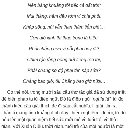
Nên bâng khuâng tôi tiếc cả đất trời;
Mùi tháng, năm đều rớm vị chia phôi,
Khắp sông, núi vẫn than thầm tiễn biệt…
Cơn gió xinh thì thào trong lá biếc,
Phải chăng hờn vì nỗi phải bay đi?
Chim rộn ràng bỗng đứt tiếng reo thi,
Phải chăng sợ độ phai tàn sắp sửa?
Chẳng bao giờ, ôi! Chẳng bao giờ nữa…
Có thể nói, trong mười sáu câu thơ tác giả đã sử dụng triệt
để biện pháp tu từ điệp ngữ. Đó là điệp ngữ
“nghĩa là”
từ đó
thành kiểu câu giải thích để đi sâu cắt nghĩa, lí giải, tìm ra
chân lí mang tính khẳng định đầy chiêm nghiệm., để rồi, từ đó
nêu lên một quan niệm hết sức mới mẻ về tuổi trẻ, về thời
gian. Với Xuân Diệu, thời gian, tuổi trẻ của mỗi người là một