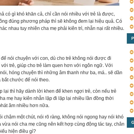
 có gì khó khăn cả, chỉ cần nói nhiều với trẻ là được,
hông đúng phương pháp thì sẽ không đem lại hiệu quả. Có
ác nhau tuy nhiên cha mẹ phải kiên trì, nhẫn nại rất nhiều.
P
để nói chuyện với con, dù cho trẻ không nói được đi
với trẻ, giúp cho trẻ làm quen hơn với ngôn ngữ. Với
 nói, hóng chuyện thì những âm thanh như ba, má.. sẽ dần
và bắt chước để nói theo.
lại thì hãy dành lời khen để khen ngợi trẻ, còn nếu trẻ
a mẹ hay kiên nhẫn lặp đi lặp lại nhiều lần đồng thời
 phát âm nhiều hơn nữa.
ói chậm một chút, nói rõ ràng, không nói ngọng hay nói khó
G
a vừa nói cha mẹ cũng nên kết hợp cùng động tác tay, chân
ểu hiện điều gì?