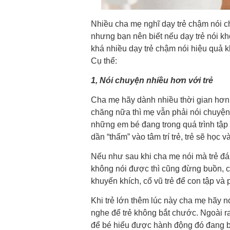
Nhiều cha mẹ nghĩ dạy trẻ chậm nói chả
nhưng bạn nên biết nếu dạy trẻ nói k
khá nhiều dạy trẻ chậm nói hiệu quả kh
Cụ thể:
1, Nói chuyện nhiều hơn với trẻ
Cha mẹ hãy dành nhiều thời gian hơn 
chăng nữa thì mẹ vẫn phải nói chuyện 
những em bé đang trong quá trình tập
dần “thấm” vào tâm trí trẻ, trẻ sẽ học 
Nếu như sau khi cha mẹ nói mà trẻ đáp 
không nói được thì cũng đừng buồn, ch
khuyến khích, cổ vũ trẻ để con tập và
Khi trẻ lớn thêm lúc này cha mẹ hãy n
nghe để trẻ không bắt chước. Ngoài r
để bé hiểu được hành động đó đang bi