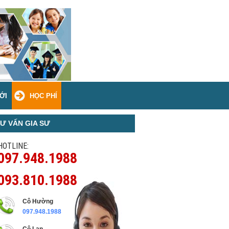
ỚI
HỌC PHÍ
Ư VẤN GIA SƯ
HOTLINE:
097.948.1988
093.810.1988
Cô Hường
097.948.1988