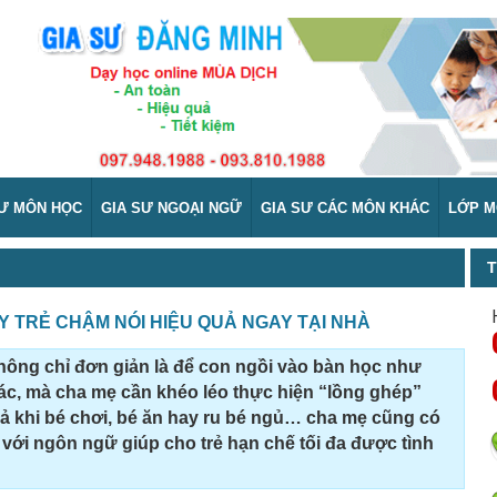
SƯ MÔN HỌC
GIA SƯ NGOẠI NGỮ
GIA SƯ CÁC MÔN KHÁC
LỚP M
T
 TRẺ CHẬM NÓI HIỆU QUẢ NGAY TẠI NHÀ
hông chỉ đơn giản là để con ngồi vào bàn học như
, mà cha mẹ cần khéo léo thực hiện “lồng ghép”
ả khi bé chơi, bé ăn hay ru bé ngủ… cha mẹ cũng có
 với ngôn ngữ giúp cho trẻ hạn chế tối đa được tình