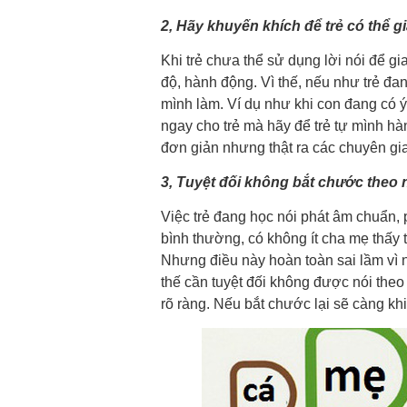
2, Hãy khuyến khích để trẻ có thể g
Khi trẻ chưa thể sử dụng lời nói để gia
độ, hành động. Vì thế, nếu như trẻ đa
mình làm. Ví dụ như khi con đang có 
ngay cho trẻ mà hãy để trẻ tự mình hà
đơn giản nhưng thật ra các chuyên gia
3, Tuyệt đối không bắt chước theo 
Việc trẻ đang học nói phát âm chuẩn, 
bình thường, có không ít cha mẹ thấy t
Nhưng điều này hoàn toàn sai lầm vì n
thế cần tuyệt đối không được nói the
rõ ràng. Nếu bắt chước lại sẽ càng kh