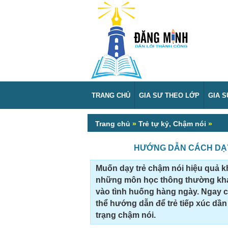
TRANG CHỦ
GIA SƯ THEO LỚP
GIA 
Trang chủ
»
Trẻ tự kỷ, Chậm nói
»
HƯỚNG DẪN CÁCH DẠY
Muốn dạy trẻ chậm nói hiệu quả k
những môn học thông thường khác
vào tình huống hàng ngày. Ngay c
thể hướng dẫn để trẻ tiếp xúc dần
trạng chậm nói.