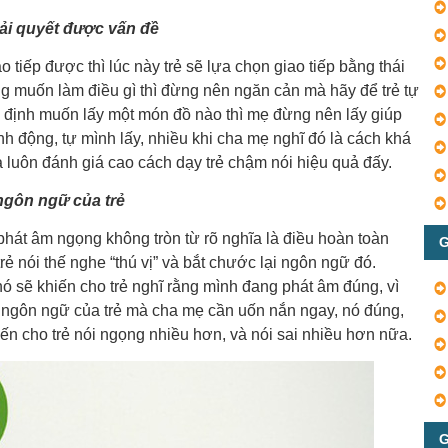
iải quyết được vấn đề
o tiếp được thì lúc này trẻ sẽ lựa chọn giao tiếp bằng thái
ng muốn làm điều gì thì đừng nên ngăn cản mà hãy để trẻ tự
ý định muốn lấy một món đồ nào thì mẹ đừng nên lấy giúp
nh động, tự mình lấy, nhiều khi cha mẹ nghĩ đó là cách khá
 luôn đánh giá cao cách dạy trẻ chậm nói hiệu quả đấy.
ngôn ngữ của trẻ
phát âm ngọng không tròn từ rõ nghĩa là điều hoàn toàn
G
rẻ nói thế nghe “thú vị” và bắt chước lại ngôn ngữ đó.
ó sẽ khiến cho trẻ nghĩ rằng mình đang phát âm đúng, vì
o ngôn ngữ của trẻ mà cha mẹ cần uốn nắn ngay, nó đúng,
iến cho trẻ nói ngọng nhiều hơn, và nói sai nhiều hơn nữa.
G