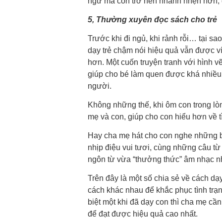
ngữ mà còn trở nên nhanh nhẹn hơn, 
5, Thường xuyên đọc sách cho trẻ
Trước khi đi ngủ, khi rảnh rỗi… tại sa
dạy trẻ chậm nói hiệu quả vẫn được ví
hơn. Một cuốn truyện tranh với hình v
giúp cho bé làm quen được khá nhiều
người.
Không những thế, khi ôm con trong lò
mẹ và con, giúp cho con hiểu hơn về t
Hay cha mẹ hát cho con nghe những bài
nhịp điệu vui tươi, cùng những câu từ
ngôn từ vừa “thưởng thức” âm nhạc nh
Trên đây là một số chia sẻ về cách dạ
cách khác nhau để khắc phục tình trạn
biệt một khi đã dạy con thì cha mẹ cần
để đạt được hiệu quả cao nhất.