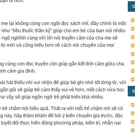
dạn dĩ hơn.
G
o mẹ lại không cùng con ngồi đọc sách nhỉ, đây chính là một
 như “liều thuốc thần kỳ” giúp cho em bé của bạn nói nhiều
ẽ ngộ nghĩnh cùng với lời nói truyền cảm của cha mẹ sẽ
 từ mới và cũng hiểu hơn về cách nói chuyện của mọi
ng cùng con đọc truyện còn giúp gắn kết tình cảm giữa cha
ình cảm gia đình.
 hát thiếu nhi vui nhộn để giúp bé ghi nhớ tốt từng từ, với
 gần gũi sẽ giúp trẻ cảm thấy vui vẻ hơn, một cách vừa học
G
ư vậy sẽ giúp ngôn ngữ trẻ phát triển khá nhiều.
y trẻ chậm nói hiệu quả. Thật ra với mỗi
trẻ chậm nói
sẽ có
g này, hãy thăm khám để hỏi ý kiến chuyên gia trước, đặc
 tuyệt đối thực hiện đúng phương pháp, kiên trì, nhẫn nại