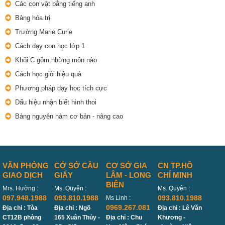
Các con vật bằng tiếng anh
Bảng hóa trị
Trường Marie Curie
Cách dạy con học lớp 1
Khối C gồm những môn nào
Cách học giỏi hiệu quả
Phương pháp dạy học tích cực
Dấu hiệu nhận biết hình thoi
Bảng nguyên hàm cơ bản - nâng cao
VĂN PHÒNG
CỞ SỞ CẦU
CƠ SỞ GIA
CN TP.HỒ
GIAO DỊCH
GIẤY
LÂM - LONG
CHÍ MINH
BIÊN
Mrs. Hường :
Ms. Quyên :
Ms. Quyên :
097.948.1988
093.810.1988
093.810.1988
Ms Linh :
0969.267.081
Địa chỉ : Tòa
Địa chỉ : Ngõ
Địa chỉ : Lê Văn
CT12B phòng
165 Xuân Thủy -
Địa chỉ : Chu
Khương -