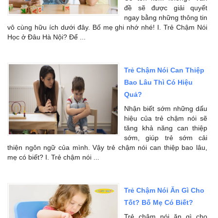
đề sẽ được giải quyết
ngay bằng những thông tin
vô cùng hữu ích dưới đây. Bố mẹ ghi nhớ nhé! I. Trẻ Chậm Nói
Học ở Đâu Hà Nội? Để ...
Trẻ Chậm Nói Can Thiệp
Bao Lâu Thì Có Hiệu
Quả?
Nhận biết sớm những dấu
hiệu của trẻ chậm nói sẽ
tăng khả năng can thiệp
sớm, giúp trẻ sớm cải
thiện ngôn ngữ của mình. Vậy trẻ chậm nói can thiệp bao lâu,
mẹ có biết? I. Trẻ chậm nói ...
Trẻ Chậm Nói Ăn Gì Cho
Tốt? Bố Mẹ Có Biết?
Trẻ chậm nói ăn gì cho