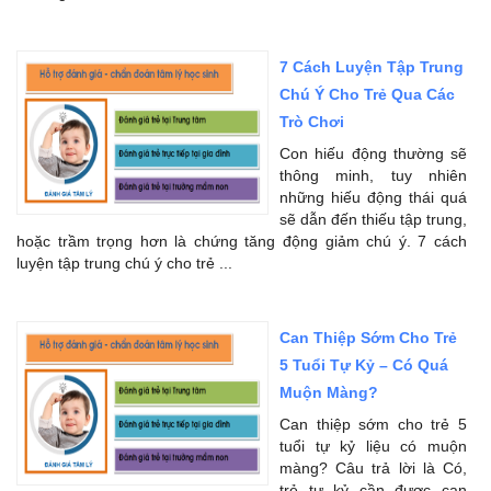
7 Cách Luyện Tập Trung
Chú Ý Cho Trẻ Qua Các
Trò Chơi
Con hiếu động thường sẽ
thông minh, tuy nhiên
những hiếu động thái quá
sẽ dẫn đến thiếu tập trung,
hoặc trầm trọng hơn là chứng tăng động giảm chú ý. 7 cách
luyện tập trung chú ý cho trẻ ...
Can Thiệp Sớm Cho Trẻ
5 Tuổi Tự Kỷ – Có Quá
Muộn Màng?
Can thiệp sớm cho trẻ 5
tuổi tự kỷ liệu có muộn
màng? Câu trả lời là Có,
trẻ tự kỷ cần được can