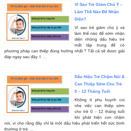
Vì Sao Trẻ Giảm Chú Ý –
Làm Thế Nào Để Nhận
Diện?
Vì sao trẻ giảm chú ý và
làm thế nào để sớm nhận
diện những dấu hiệu trẻ
mất tập trung để có
phương pháp can thiệp đúng hướng nhất ? Tất cả sẽ được giải
đáp ngay sau đây. I. ...
Dấu Hiệu Trẻ Chậm Nói &
Can Thiệp Sớm Cho Trẻ
0 – 12 Tháng Tuổi
Không ít phụ huynh coi
nhẹ việc can thiệp sớm
cho trẻ 0 - 12 tháng tuổi
khi phát hiện con chậm
nói, vì cho rằng đây chỉ là một dấu hiệu phát triển hết sức bình
thường ở trẻ. ...