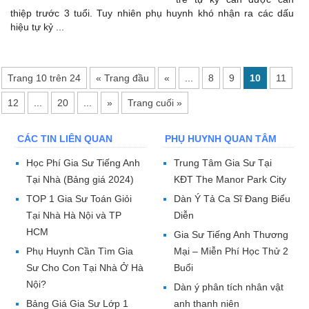
thiệp trước 3 tuổi. Tuy nhiên phụ huynh khó nhận ra các dấu
hiệu tự kỷ ...
Trang 10 trên 24
« Trang đầu
«
...
8
9
10
11
12
...
20
...
»
Trang cuối »
CÁC TIN LIÊN QUAN
PHỤ HUYNH QUAN TÂM
Học Phí Gia Sư Tiếng Anh
Trung Tâm Gia Sư Tại
Tại Nhà (Bảng giá 2024)
KĐT The Manor Park City
TOP 1 Gia Sư Toán Giỏi
Dàn Ý Tả Ca Sĩ Đang Biểu
Tại Nhà Hà Nội và TP
Diễn
HCM
Gia Sư Tiếng Anh Thương
Phụ Huynh Cần Tìm Gia
Mại – Miễn Phí Học Thử 2
Sư Cho Con Tại Nhà Ở Hà
Buổi
Nội?
Dàn ý phân tích nhân vật
Bảng Giá Gia Sư Lớp 1
anh thanh niên