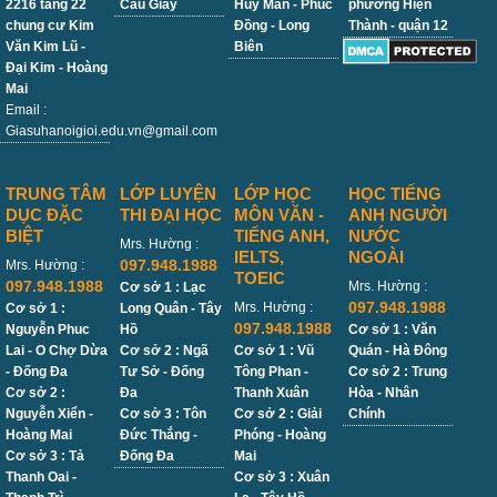
2216 tầng 22
Cầu Giấy
Huy Mân - Phúc
phường Hiện
chung cư Kim
Đồng - Long
Thành - quận 12
Văn Kim Lũ -
Biên
Đại Kim - Hoàng
Mai
Email :
Giasuhanoigioi.edu.vn@gmail.com
TRUNG TÂM
LỚP LUYỆN
LỚP HỌC
HỌC TIẾNG
DỤC ĐẶC
THI ĐẠI HỌC
MÔN VĂN -
ANH NGƯỜI
BIỆT
TIẾNG ANH,
NƯỚC
Mrs. Hường :
IELTS,
NGOÀI
097.948.1988
Mrs. Hường :
TOEIC
097.948.1988
Mrs. Hường :
Cơ sở 1 : Lạc
097.948.1988
Mrs. Hường :
Cơ sở 1 :
Long Quân - Tây
097.948.1988
Nguyễn Phuc
Hồ
Cơ sở 1 : Văn
Lai - O Chợ Dừa
Cơ sở 2 : Ngã
Cơ sở 1 : Vũ
Quán - Hà Đông
- Đống Đa
Tư Sở - Đống
Tông Phan -
Cơ sở 2 : Trung
Cơ sở 2 :
Đa
Thanh Xuân
Hòa - Nhân
Nguyễn Xiển -
Cơ sở 3 : Tôn
Cơ sở 2 : Giải
Chính
Hoàng Mai
Đức Thắng -
Phóng - Hoàng
Cơ sở 3 : Tả
Đống Đa
Mai
Thanh Oai -
Cơ sở 3 : Xuân