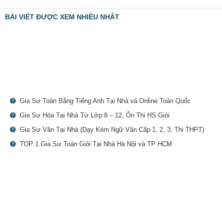
BÀI VIẾT ĐƯỢC XEM NHIỀU NHẤT
Gia Sư Toán Bằng Tiếng Anh Tại Nhà và Online Toàn Quốc
Gia Sư Hóa Tại Nhà Từ Lớp 8 – 12, Ôn Thi HS Giỏi
Gia Sư Văn Tại Nhà (Dạy Kèm Ngữ Văn Cấp 1, 2, 3, Thi THPT)
TOP 1 Gia Sư Toán Giỏi Tại Nhà Hà Nội và TP HCM