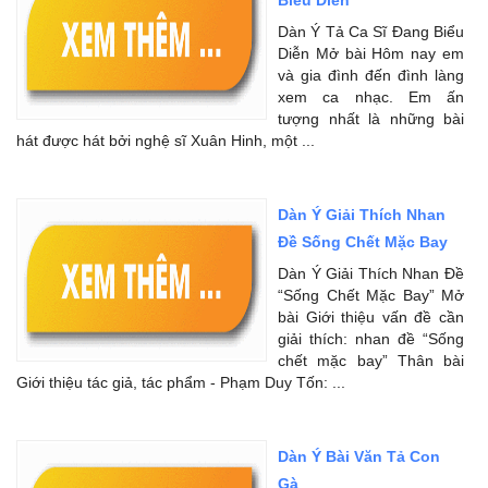
Biểu Diễn
Dàn Ý Tả Ca Sĩ Đang Biểu
Diễn Mở bài Hôm nay em
và gia đình đến đình làng
xem ca nhạc. Em ấn
tượng nhất là những bài
hát được hát bởi nghệ sĩ Xuân Hinh, một ...
Dàn Ý Giải Thích Nhan
Đề Sống Chết Mặc Bay
Dàn Ý Giải Thích Nhan Đề
“Sống Chết Mặc Bay” Mở
bài Giới thiệu vấn đề cần
giải thích: nhan đề “Sống
chết mặc bay” Thân bài
Giới thiệu tác giả, tác phẩm - Phạm Duy Tốn: ...
Dàn Ý Bài Văn Tả Con
Gà