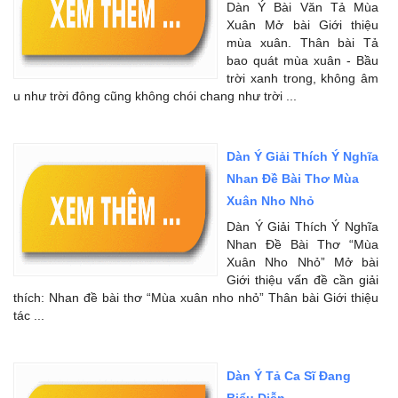
Dàn Ý Bài Văn Tả Mùa
Xuân Mở bài Giới thiệu
mùa xuân. Thân bài Tả
bao quát mùa xuân - Bầu
trời xanh trong, không âm
u như trời đông cũng không chói chang như trời ...
Dàn Ý Giải Thích Ý Nghĩa
Nhan Đề Bài Thơ Mùa
Xuân Nho Nhỏ
Dàn Ý Giải Thích Ý Nghĩa
Nhan Đề Bài Thơ “Mùa
Xuân Nho Nhỏ” Mở bài
Giới thiệu vấn đề cần giải
thích: Nhan đề bài thơ “Mùa xuân nho nhỏ” Thân bài Giới thiệu
tác ...
Dàn Ý Tả Ca Sĩ Đang