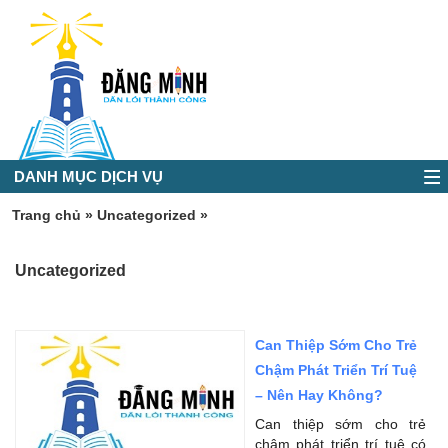
DANH MỤC DỊCH VỤ
Trang chủ
»
Uncategorized
»
Uncategorized
Can Thiệp Sớm Cho Trẻ
Chậm Phát Triển Trí Tuệ
– Nên Hay Không?
Can thiệp sớm cho trẻ
chậm phát triển trí tuệ có