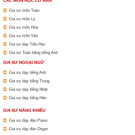
CÁC MÔN HỌC CƠ BẢN
Gia sư môn Toán
Gia sư môn Lý
Gia sư môn Hóa
Gia sư môn Văn
Gia sư dạy Tiểu Học
Gia sư Toán bằng tiếng Anh
GIA SƯ NGOẠI NGỮ
Gia sư dạy tiếng Anh
Gia sư dạy tiếng Trung
Gia sư dạy tiếng Nhật
Gia sư dạy tiếng Hàn
GIA SƯ NĂNG KHIẾU
Gia sư dạy đàn Piano
Gia sư dạy đàn Organ