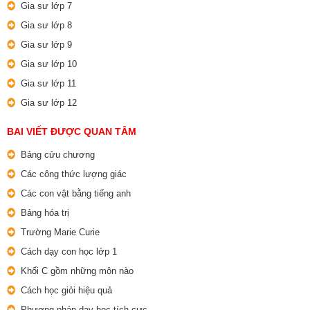
Gia sư lớp 7
Gia sư lớp 8
Gia sư lớp 9
Gia sư lớp 10
Gia sư lớp 11
Gia sư lớp 12
BAI VIẾT ĐƯỢC QUAN TÂM
Bảng cửu chương
Các công thức lượng giác
Các con vật bằng tiếng anh
Bảng hóa trị
Trường Marie Curie
Cách dạy con học lớp 1
Khối C gồm những môn nào
Cách học giỏi hiệu quả
Phương pháp dạy học tích cực