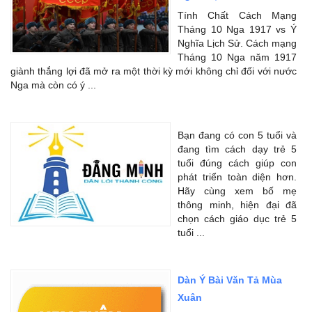
Tính Chất Cách Mạng
Tháng 10 Nga 1917 vs Ý
Nghĩa Lịch Sử. Cách mạng
Tháng 10 Nga năm 1917
giành thắng lợi đã mở ra một thời kỳ mới không chỉ đối với nước
Nga mà còn có ý ...
Bạn đang có con 5 tuổi và
đang tìm cách dạy trẻ 5
tuổi đúng cách giúp con
phát triển toàn diện hơn.
Hãy cùng xem bố mẹ
thông minh, hiện đại đã
chọn cách giáo dục trẻ 5
tuổi ...
Dàn Ý Bài Văn Tả Mùa
Xuân