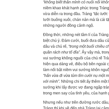
“không biết thân mình có nuôi nổi khô
niềm khao khát hạnh phúc trong Tràng 
vừa diễn ra trong đầu. Tràng
“tặc lưỡi
lưỡi buông xuôi, chán nản mà là cái t
những người đồng cảnh ngộ.
Đồng thời, những nét tâm lí của Tràn
biệt chú ý. Đám cưới, buổi đưa dâu của
dâu và chú rể,
“trong một buổi chiều 
quần rách như tổ đỉa”.
Ấy vậy mà, tron
vui sướng không nguôi của chú rể Tr
hiện qua dáng vẻ, điệu bộ bên ngoài c
làm nổi bật niềm vui sướng khôn nguô
“hắn vừa đi vừa tủm tỉm cười nụ một m
với mình”.
Những chi tiết ấy thêm một 
sướng khi lấy được vợ đang ngập tràn
trong men say của tình yêu, của hạnh 
Nhưng nếu như trên đường rước dâu, 
Tràng thì khi về đến nhà Tràng lại cả