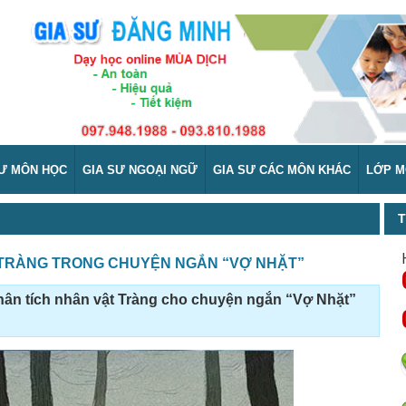
SƯ MÔN HỌC
GIA SƯ NGOẠI NGỮ
GIA SƯ CÁC MÔN KHÁC
LỚP M
T
 TRÀNG TRONG CHUYỆN NGẮN “VỢ NHẶT”
phân tích nhân vật Tràng cho chuyện ngắn “Vợ Nhặt”