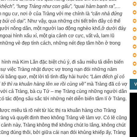
khệch”, “lưng Tràng như con gấu”, “quai hàm bạnh ra”,…
m ngụ cư, nơi ở của Tràng với mẹ chính là
“căn nhà đứng
búi cỏ dại”.
Như vậy, qua những chi tiết trên đây có thể
người nông dân, một người lao động nghèo khổ,ở dưới đáy
goại hình xấu xí, một gia cảnh cơ cực, vất vả, lam lũ
 những vẻ đẹp tính cách, những nét đẹp tâm hồn ở trong
hình mà Kim Lân đặc biệt chú ý, đi sâu miêu tả diễn biến
 sự việc Tràng nhặt được vợ trong nạn đói những năm
nói bâng quơ, một lời tỏ tình đầy hài hước
“Làm đếch gì có
tớ thì ra khuân hàng lên xe rồi cùng về”
mà Tràng đã có vợ
V
gờ với cả Tràng, bà cụ Tứ – mẹ Tràng cùng những người dân
ó tác động sâu sắc tới những nét diễn biến tâm lí ở Tràng.
được miêu tả rõ nét từ lúc thị ra khuân hàng cho Tràng
a Tràng và quyết định theo không Tràng về làm vợ. Có lẽ cũng
cảnh này, Tràng không thể không chút lo lắng, không chút
cũng đúng thôi, bởi giữa cái nạn đói khủng khiếp ấy, Tràng