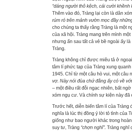
“dáng người thô kệch, cái cười khềnh 
Thêm vào đó, Tràng lại còn là dân xó
rúm ró trên mảnh vườn mọc đầy những 
cho chúng ta thấy rằng Tràng là một 
của xã hội. Tràng mang trên mình một n
nhưng ẩn sau tất cả vẻ bề ngoài ấy là
Tràng.
Tràng không chỉ được miêu tả ở ngoại 
tâm lí phức tạp của Tràng xung quanh
1945. Chỉ từ một câu hò vui, một câu 
vợ. Này nói đùa chứ đằng ấy có về với 
– một điều rất đỗi ngạc nhiên, bất n
xóm ngụ cư. Và chính sự kiện này đã c
Trước hết, diễn biến tâm lí của Tràng 
nghĩa là lúc thị đồng ý lời tỏ tình củ
giống như bao người khác trong hoàn 
suy tư, Tràng
“chợn nghĩ”.
Tràng nghĩ 