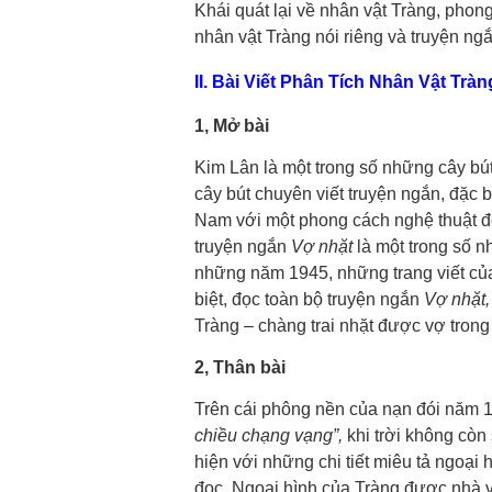
Khái quát lại về nhân vật Tràng, pho
nhân vật Tràng nói riêng và truyện ng
II. Bài Viết Phân Tích Nhân Vật Tr
1, Mở bài
Kim Lân là một trong số những cây bút
cây bút chuyên viết truyện ngắn, đặc b
Nam với một phong cách nghệ thuật độc
truyện ngắn
Vợ nhặt
là một trong số n
những năm 1945, những trang viết c
biệt, đọc toàn bộ truyện ngắn
Vợ nhặt
Tràng – chàng trai nhặt được vợ trong
2, Thân bài
Trên cái phông nền của nạn đói năm 1
chiều chạng vạng”,
khi trời không còn
hiện với những chi tiết miêu tả ngoại 
đọc. Ngoại hình của Tràng được nhà vă