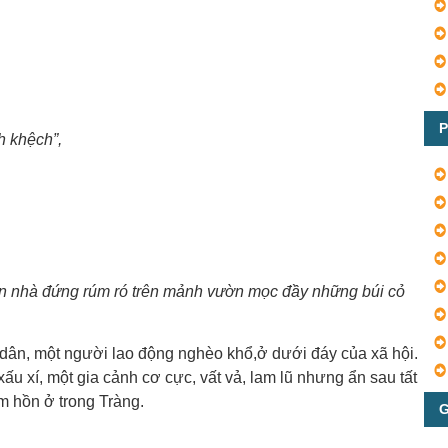
P
h khệch”,
n nhà đứng rúm ró trên mảnh vườn mọc đầy những búi cỏ
dân, một người lao động nghèo khổ,ở dưới đáy của xã hội.
ấu xí, một gia cảnh cơ cực, vất vả, lam lũ nhưng ẩn sau tất
m hồn ở trong Tràng.
G