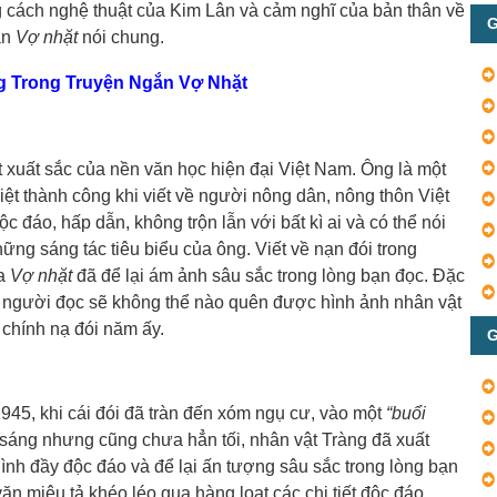
ng cách nghệ thuật của Kim Lân và cảm nghĩ của bản thân về
G
ắn
Vợ nhặt
nói chung.
àng Trong Truyện Ngắn Vợ Nhặt
 xuất sắc của nền văn học hiện đại Việt Nam. Ông là một
iệt thành công khi viết về người nông dân, nông thôn Việt
 đáo, hấp dẫn, không trộn lẫn với bất kì ai và có thể nói
hững sáng tác tiêu biểu của ông. Viết về nạn đói trong
ủa
Vợ nhặt
đã để lại ám ảnh sâu sắc trong lòng bạn đọc. Đặc
,
người đọc sẽ không thể nào quên được hình ảnh nhân vật
 chính nạ đói năm ấy.
G
945, khi cái đói đã tràn đến xóm ngụ cư, vào một
“buổi
 sáng nhưng cũng chưa hẳn tối, nhân vật Tràng đã xuất
hình đầy độc đáo và để lại ấn tượng sâu sắc trong lòng bạn
n miêu tả khéo léo qua hàng loạt các chi tiết độc đáo