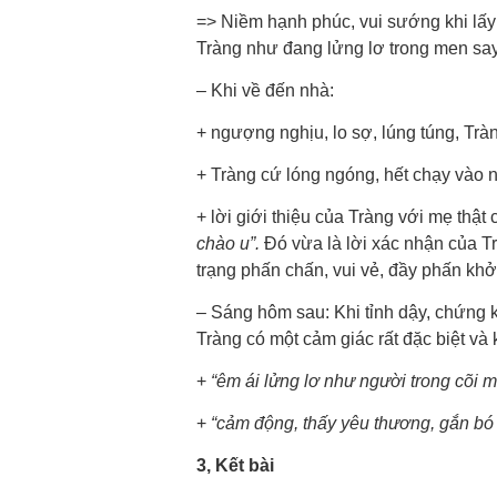
=> Niềm hạnh phúc, vui sướng khi lấy
Tràng như đang lửng lơ trong men say
– Khi về đến nhà:
+
ngượng nghịu, lo sợ, lúng túng, Tr
+
Tràng cứ lóng ngóng, hết chạy vào n
+
lời giới thiệu của Tràng với mẹ thậ
chào u”.
Đó vừa là
lời xác nhận của T
trạng phấn chấn, vui vẻ, đầy phấn khở
– Sáng hôm sau: Khi tỉnh dậy, chứng 
Tràng có một cảm giác rất đặc biệt và 
+
“êm ái lửng lơ như người trong cõi mơ
+
“cảm động, thấy yêu thương, gắn bó v
3, Kết bài