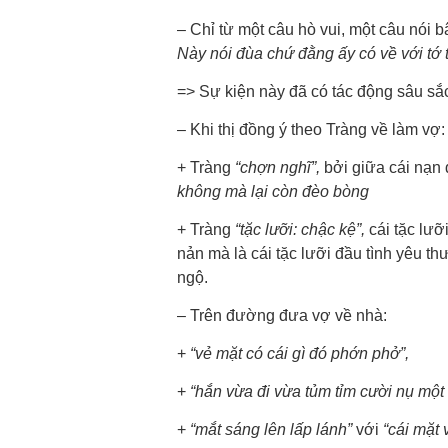
– Chỉ từ một câu hò vui, một câu nói b
Này nói đùa chứ đằng ấy có về với tớ 
=> Sự kiện này đã có tác động sâu sắc
– Khi thị đồng ý theo Tràng về làm vợ:
+
Tràng
“chợn nghĩ”,
bởi giữa cái nạn
không mà lại còn đèo bòng
+
Tràng
“tặc lưỡi: chậc kệ”,
cái tặc lưỡ
nản mà là cái tặc lưỡi đầu tình yêu 
ngộ.
– Trên đường đưa vợ về nhà:
+
“vẻ mặt có cái gì đó phớn phở”,
+
“hắn vừa đi vừa tủm tỉm cười nụ một
+
“mắt sáng lên lấp lánh”
với
“cái mặt 