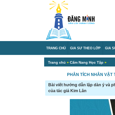
TRANG CHỦ
GIA SƯ THEO LỚP
GIA 
Trang chủ
»
Cẩm Nang Học Tập
»
PHÂN TÍCH NHÂN VẬT
Bài viết hướng dẫn lập dàn ý và 
của tác giả Kim Lân