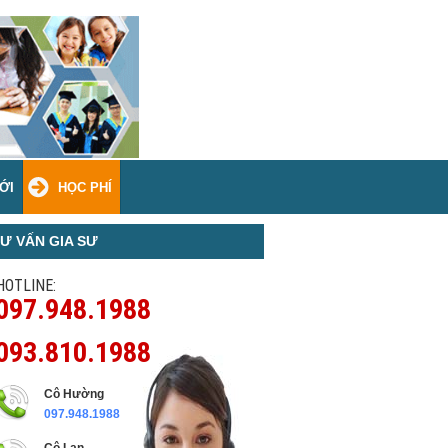
ỚI
HỌC PHÍ
Ư VẤN GIA SƯ
HOTLINE:
097.948.1988
093.810.1988
Cô Hường
097.948.1988