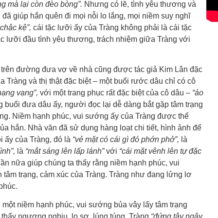
ng mà lại còn đèo bòng”.
Nhưng có lẽ, tình yêu thương và
đã giúp hắn quên đi mọi nỗi lo lắng, mọi niềm suy nghĩ
: chậc kệ”,
cái tặc lưỡi ấy của Tràng không phải là cái tặc
ặc lưỡi đầu tình yêu thương, trách nhiệm giữa Tràng với
g trên đường đưa vợ về nhà cũng được tác giả Kim Lân đặc
 Tràng và thị thật đặc biệt – một buổi rước dâu chỉ có cô
chạng vạng”,
với một trang phục rất đặc biệt của cô dâu –
“áo
g buổi đưa dâu ấy, người đọc lại dễ dàng bắt gặp tâm trạng
àng. Niềm hạnh phúc, vui sướng ấy của Tràng được thể
ủa hắn. Nhà văn đã sử dụng hàng loạt chi tiết, hình ảnh để
i ấy của Tràng, đó là
“vẻ mặt có cái gì đó phớn phở”,
là
ình”,
là
“mắt sáng lên lấp lánh”
với
“cái mặt vênh lên tự đặc
lần nữa giúp chúng ta thấy rằng niềm hạnh phúc, vui
 tâm trạng, cảm xúc của Tràng. Tràng như đang lửng lơ
phúc.
một niềm hạnh phúc, vui sướng bủa vây lấy tâm trạng
m thấy ngượng nghịu, lo sợ, lúng túng, Tràng
“đứng tây ngây