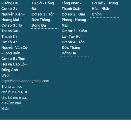
- Đống Đa
Tư Sở - Đống
Tông Phan -
Cơ sở 2 : Trung
Cơ sở 2 :
Đa
Thanh Xuân
Hòa - Nhân
Nguyễn Xiển -
Cơ sở 3 : Tôn
Cơ sở 2 : Giải
Chính
Hoàng Mai
Đức Thắng -
Phóng - Hoàng
Cơ sở 3 : Tả
Đống Đa
Mai
Thanh Oai -
Cơ sở 3 : Xuân
Thanh Trì
La - Tây Hồ
Cơ sở 4 :
Cơ sở 4 : Tôn
Nguyễn Văn Cừ
Đức Thắng -
- Long Biên
Đống Đa
Cơ sở 5 : Tien
Hoi va Cao Lỗ -
Đông Anh
Web:
https://canthiepdangminh.com
Trung tâm có
chỗ ở MIỄN PHÍ
cho bố mẹ ở xa,
gia đình khó
khăn!