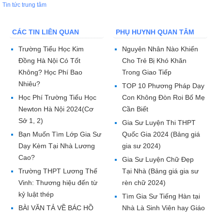
Tin tức trung tâm
CÁC TIN LIÊN QUAN
PHỤ HUYNH QUAN TÂM
Trường Tiểu Học Kim
Nguyên Nhân Nào Khiến
Đồng Hà Nội Có Tốt
Cho Trẻ Bị Khó Khăn
Không? Học Phí Bao
Trong Giao Tiếp
Nhiêu?
TOP 10 Phương Pháp Dạy
Học Phí Trường Tiểu Học
Con Không Đòn Roi Bố Mẹ
Newton Hà Nội 2024(Cơ
Cần Biết
Sở 1, 2)
Gia Sư Luyện Thi THPT
Bạn Muốn Tìm Lớp Gia Sư
Quốc Gia 2024 (Bảng giá
Dạy Kèm Tại Nhà Lương
gia sư 2024)
Cao?
Gia Sư Luyện Chữ Đẹp
Trường THPT Lương Thế
Tại Nhà (Bảng giá gia sư
Vinh: Thương hiệu đến từ
rèn chữ 2024)
kỷ luật thép
Tìm Gia Sư Tiếng Hàn tại
BÀI VĂN TẢ VỀ BÁC HỒ
Nhà Là Sinh Viên hay Giáo