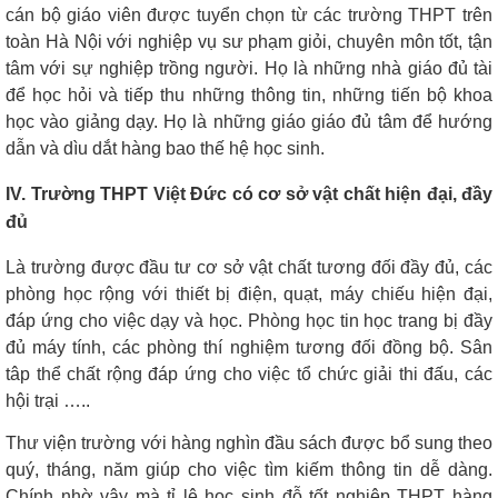
cán bộ giáo viên được tuyển chọn từ các trường THPT trên
toàn Hà Nội với nghiệp vụ sư phạm giỏi, chuyên môn tốt, tận
tâm với sự nghiệp trồng người. Họ là những nhà giáo đủ tài
để học hỏi và tiếp thu những thông tin, những tiến bộ khoa
học vào giảng dạy. Họ là những giáo giáo đủ tâm để hướng
dẫn và dìu dắt hàng bao thế hệ học sinh.
IV. Trường THPT Việt Đức có cơ sở vật chất hiện đại, đầy
đủ
Là trường được đầu tư cơ sở vật chất tương đối đầy đủ, các
phòng học rộng với thiết bị điện, quạt, máy chiếu hiện đại,
đáp ứng cho việc dạy và học. Phòng học tin học trang bị đầy
đủ máy tính, các phòng thí nghiệm tương đối đồng bộ. Sân
tâp thể chất rộng đáp ứng cho việc tổ chức giải thi đấu, các
hội trại …..
Thư viện trường với hàng nghìn đầu sách được bổ sung theo
quý, tháng, năm giúp cho việc tìm kiếm thông tin dễ dàng.
Chính nhờ vậy mà tỉ lệ học sinh đỗ tốt nghiệp THPT hàng