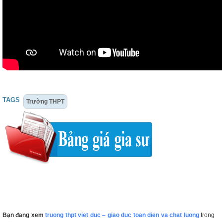
TAGS
Trường THPT
Bạn đang xem
truong thpt viet duc – giao duc toan dien va chat luong
trong