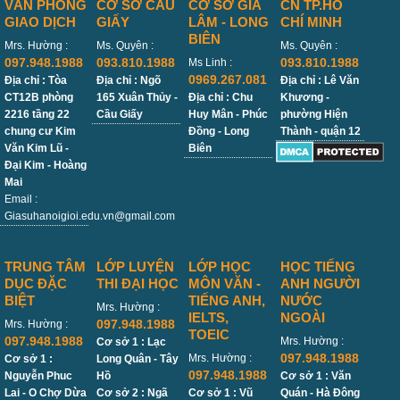
VĂN PHÒNG
CỞ SỞ CẦU
CƠ SỞ GIA
CN TP.HỒ
GIAO DỊCH
GIẤY
LÂM - LONG
CHÍ MINH
BIÊN
Mrs. Hường :
Ms. Quyên :
Ms. Quyên :
097.948.1988
093.810.1988
093.810.1988
Ms Linh :
0969.267.081
Địa chỉ : Tòa
Địa chỉ : Ngõ
Địa chỉ : Lê Văn
CT12B phòng
165 Xuân Thủy -
Địa chỉ : Chu
Khương -
2216 tầng 22
Cầu Giấy
Huy Mân - Phúc
phường Hiện
chung cư Kim
Đồng - Long
Thành - quận 12
Văn Kim Lũ -
Biên
Đại Kim - Hoàng
Mai
Email :
Giasuhanoigioi.edu.vn@gmail.com
TRUNG TÂM
LỚP LUYỆN
LỚP HỌC
HỌC TIẾNG
DỤC ĐẶC
THI ĐẠI HỌC
MÔN VĂN -
ANH NGƯỜI
BIỆT
TIẾNG ANH,
NƯỚC
Mrs. Hường :
IELTS,
NGOÀI
097.948.1988
Mrs. Hường :
TOEIC
097.948.1988
Mrs. Hường :
Cơ sở 1 : Lạc
097.948.1988
Mrs. Hường :
Cơ sở 1 :
Long Quân - Tây
097.948.1988
Nguyễn Phuc
Hồ
Cơ sở 1 : Văn
Lai - O Chợ Dừa
Cơ sở 2 : Ngã
Cơ sở 1 : Vũ
Quán - Hà Đông