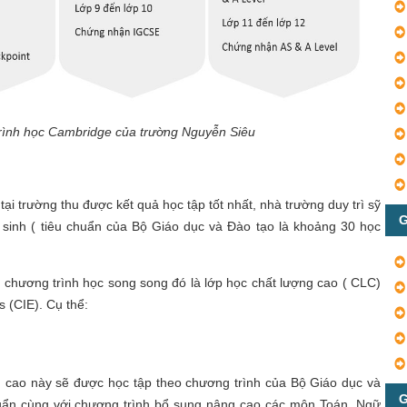
rình học Cambridge của trường Nguyễn Siêu
i trường thu được kết quả học tập tốt nhất, nhà trường duy trì sỹ
G
 sinh ( tiêu chuẩn của Bộ Giáo dục và Đào tạo là khoảng 30 học
 chương trình học song song đó là lớp học chất lượng cao ( CLC)
s (CIE). Cụ thể:
 cao này sẽ được học tập theo chương trình của Bộ Giáo dục và
G
huẩn cùng với chương trình bổ sung nâng cao các môn Toán, Ngữ