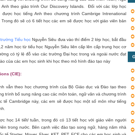
 Anh theo giáo trình Our Discovery Islands. Đối với các lớp học
 được học tiếng Anh theo chương trình Cambrige Intrenational
. Trong đó sẽ có 6 tiết học các em sẽ được học với giáo viên bản
c
trường Tiểu học
Nguyễn Siêu đưa vào thí điểm 2 lớp học, bắt đầu
 năm học từ tiểu học Nguyễn Siêu liên cấp lên cấp trung học cơ
rường có tỷ lệ đỗ vào các trường Đại học trong và ngoài nước đạt
G
hào của các em học sinh khi học theo mô hình đào tạo này
ions (CIE):
nh vẫn theo học chương trình của Bộ Giáo dục và Đào tạo theo
ng trình bổ sung nâng cao các môn toán, ngữ văn và chương trình
ốc tế Cambridge này, các em sẽ được học một số môn như tiếng
nh.
c học 14 tiết/ tuần, trong đó có 13 tiết học với giáo viên người
 viên trong nước. Bên cạnh việc đào tạo song ngữ, hàng năm nhà
ốc tế Starter, Mover, Flyer, KET, PET, FCE cho các em học sinh và