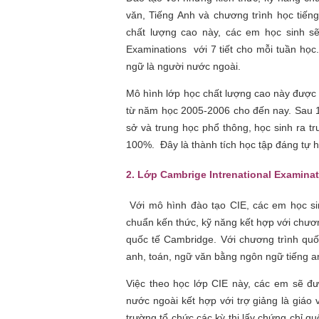
văn, Tiếng Anh và chương trình học tiếng
chất lượng cao này, các em học sinh sẽ
Examinations với 7 tiết cho mỗi tuần học
ngữ là người nước ngoài.
Mô hình lớp học chất lượng cao này đượ
từ năm học 2005-2006 cho đến nay. Sau 12
sở và trung học phổ thông, học sinh ra t
100%. Đây là thành tích học tập đáng tự 
2. Lớp Cambrige Intrenational Examinat
Với mô hình đào tạo CIE, các em học si
chuẩn kến thức, kỹ năng kết hợp với chươ
quốc tế Cambridge. Với chương trình qu
anh, toán, ngữ văn bằng ngôn ngữ tiếng a
Việc theo học lớp CIE này, các em sẽ đượ
nước ngoài kết hợp với trợ giảng là giáo
trường tổ chức các kỳ thi lấy chứng chỉ qu