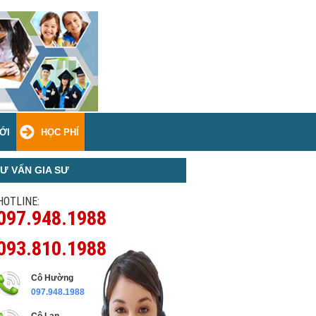
ỚI
HỌC PHÍ
Ư VẤN GIA SƯ
HOTLINE:
097.948.1988
093.810.1988
Cô Hường
097.948.1988