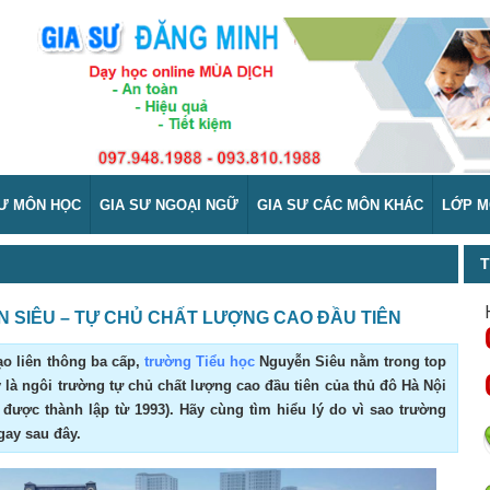
SƯ MÔN HỌC
GIA SƯ NGOẠI NGỮ
GIA SƯ CÁC MÔN KHÁC
LỚP M
T
 SIÊU – TỰ CHỦ CHẤT LƯỢNG CAO ĐẦU TIÊN
ạo liên thông ba cấp,
trường Tiểu học
Nguyễn Siêu nằm trong top
y là ngôi trường tự chủ chất lượng cao đầu tiên của thủ đô Hà Nội
 được thành lập từ 1993). Hãy cùng tìm hiểu lý do vì sao trường
gay sau đây.