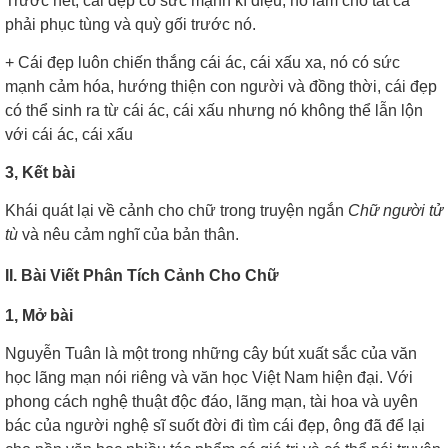
Trước hết, cái đẹp có sức mạnh kì diệu, nó làm cho tất cả
phải phục tùng và quỳ gối trước nó.
+
Cái đẹp luôn chiến thắng cái ác, cái xấu xa, nó có sức
mạnh cảm hóa, hướng thiện con người và đồng thời, cái đẹp
có thể sinh ra từ cái ác, cái xấu nhưng nó không thể lẫn lộn
với cái ác, cái xấu
3, Kết bài
Khái quát lại về cảnh cho chữ trong truyện ngắn
Chữ người tử
tù
và nêu cảm nghĩ của bản thân.
II. Bài Viết Phân Tích Cảnh Cho Chữ
1, Mở bài
Nguyễn Tuân là một trong những cây bút xuất sắc của văn
học lãng mạn nói riêng và văn học Việt Nam hiện đại. Với
phong cách nghệ thuật độc đáo, lãng mạn, tài hoa và uyên
bác của người nghệ sĩ suốt đời đi tìm cái đẹp, ông đã để lại