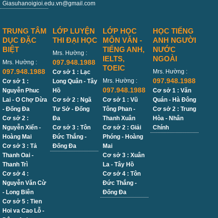
Giasuhanoigioi.edu.vn@gmail.com
TRUNG TÂM
LỚP LUYỆN
LỚP HỌC
HỌC TIẾNG
DỤC ĐẶC
THI ĐẠI HỌC
MÔN VĂN -
ANH NGƯỜI
BIỆT
TIẾNG ANH,
NƯỚC
Mrs. Hường :
IELTS,
NGOÀI
097.948.1988
Mrs. Hường :
TOEIC
097.948.1988
Mrs. Hường :
Cơ sở 1 : Lạc
097.948.1988
Mrs. Hường :
Cơ sở 1 :
Long Quân - Tây
097.948.1988
Nguyễn Phuc
Hồ
Cơ sở 1 : Văn
Lai - O Chợ Dừa
Cơ sở 2 : Ngã
Cơ sở 1 : Vũ
Quán - Hà Đông
- Đống Đa
Tư Sở - Đống
Tông Phan -
Cơ sở 2 : Trung
Cơ sở 2 :
Đa
Thanh Xuân
Hòa - Nhân
Nguyễn Xiển -
Cơ sở 3 : Tôn
Cơ sở 2 : Giải
Chính
Hoàng Mai
Đức Thắng -
Phóng - Hoàng
Cơ sở 3 : Tả
Đống Đa
Mai
Thanh Oai -
Cơ sở 3 : Xuân
Thanh Trì
La - Tây Hồ
Cơ sở 4 :
Cơ sở 4 : Tôn
Nguyễn Văn Cừ
Đức Thắng -
- Long Biên
Đống Đa
Cơ sở 5 : Tien
Hoi va Cao Lỗ -