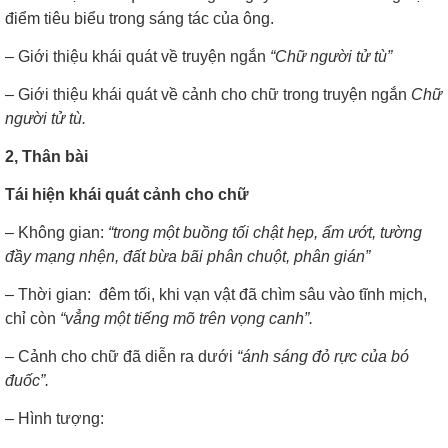
điểm tiêu biểu trong sáng tác của ông.
– Giới thiệu khái quát về truyện ngắn
“Chữ người tử tù”
– Giới thiệu khái quát về cảnh cho chữ trong truyện ngắn
Chữ
người tử tù.
2, Thân bài
Tái hiện khái quát cảnh cho chữ
–
Không gian:
“trong một buồng tối chật hẹp, ẩm ướt, tường
đầy mạng nhện, đất bừa bãi phân chuột, phân gián”
– Thời gian: đêm tối, khi vạn vật đã chìm sâu vào tĩnh mịch,
chỉ còn
“vẳng một tiếng mõ trên vọng canh”.
– Cảnh cho chữ đã diễn ra dưới
“ánh sáng đỏ rực của bó
đuốc”.
– Hình tượng: