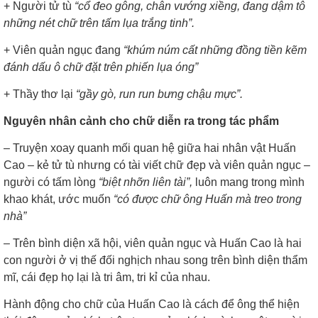
+
Người tử tù
“cổ đeo gông, chân vướng xiềng, đang dậm tô
những nét chữ trên tấm lụa trắng tinh”.
+
Viên quản ngục đang
“khúm núm cất những đồng tiền kẽm
đánh dấu ô chữ đặt trên phiến lụa óng”
+
Thầy thơ lại
“gầy gò, run run bưng chậu mực”.
Nguyên nhân cảnh cho chữ diễn ra trong tác phẩm
– Truyện xoay quanh mối quan hệ giữa hai nhân vật Huấn
Cao – kẻ tử tù nhưng có tài viết chữ đẹp và viên quản ngục –
người có tấm lòng
“biệt nhỡn liên tài”,
luôn mang trong mình
khao khát, ước muốn
“có được chữ ông Huấn mà treo trong
nhà”
– Trên bình diện xã hội, viên quản ngục và Huấn Cao là hai
con người ở vị thế đối nghịch nhau song trên bình diện thẩm
mĩ, cái đẹp họ lại là tri âm, tri kỉ của nhau.
Hành động cho chữ của Huấn Cao là cách để ông thể hiện