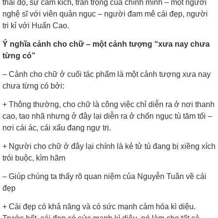
thái độ, sự cảm kích, trân trọng của chính mình – một người
nghệ sĩ với viên quản ngục – người đam mê cái đẹp, người
tri kỉ với Huấn Cao.
Ý nghĩa cảnh cho chữ – một cảnh tượng “xưa nay chưa
từng có”
– Cảnh cho chữ ở cuối tác phẩm là một cảnh tượng xưa nay
chưa từng có bởi:
+
Thông thường, cho chữ là công việc chỉ diễn ra ở nơi thanh
cao, tao nhã nhưng ở đây lại diễn ra ở chốn ngục tù tăm tối –
nơi cái ác, cái xấu đang ngự trị.
+
Người cho chữ ở đây lại chính là kẻ tử tù đang bị xiềng xích
trói buộc, kìm hãm
– Giúp chúng ta thấy rõ quan niệm của Nguyễn Tuân về cái
đẹp
+
Cái đẹp có khả năng và có sức mạnh cảm hóa kì diệu.