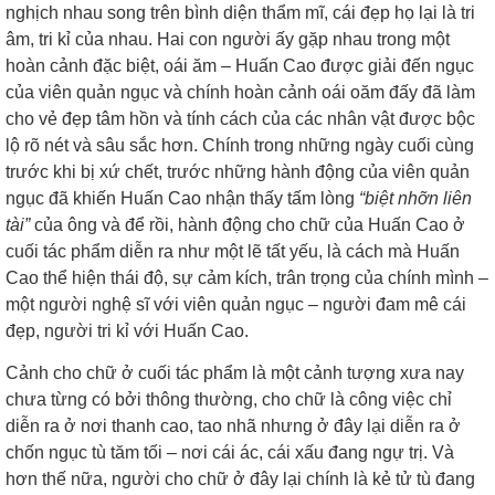
nghịch nhau song trên bình diện thẩm mĩ, cái đẹp họ lại là tri
âm, tri kỉ của nhau. Hai con người ấy gặp nhau trong một
hoàn cảnh đặc biệt, oái ăm – Huấn Cao được giải đến ngục
của viên quản ngục và chính hoàn cảnh oái oăm đấy đã làm
cho vẻ đẹp tâm hồn và tính cách của các nhân vật được bộc
lộ rõ nét và sâu sắc hơn. Chính trong những ngày cuối cùng
trước khi bị xứ chết, trước những hành động của viên quản
ngục đã khiến Huấn Cao nhận thấy tấm lòng
“biệt nhỡn liên
tài”
của ông và để rồi, hành động cho chữ của Huấn Cao ở
cuối tác phẩm diễn ra như một lẽ tất yếu, là cách mà Huấn
Cao thể hiện thái độ, sự cảm kích, trân trọng của chính mình –
một người nghệ sĩ với viên quản ngục – người đam mê cái
đẹp, người tri kỉ với Huấn Cao.
Cảnh cho chữ ở cuối tác phẩm là một cảnh tượng xưa nay
chưa từng có bởi thông thường, cho chữ là công việc chỉ
diễn ra ở nơi thanh cao, tao nhã nhưng ở đây lại diễn ra ở
chốn ngục tù tăm tối – nơi cái ác, cái xấu đang ngự trị. Và
hơn thế nữa, người cho chữ ở đây lại chính là kẻ tử tù đang