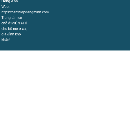
Đông Anh
Web:
https://canthiepdangminh.com
Trung tâm có
chỗ ở MIỄN PHÍ
cho bố mẹ ở xa,
gia đình khó
khăn!