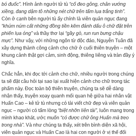
bó đuốc”.
Hình ảnh người tử tù
“cổ đeo gông, chân vướng
xiềng, đang dậm tô những nét chữ trên tấm lụa trắng tinh”.
Còn ở cạnh bên người tù ấy chính là viên quản ngục đang
“khúm núm cất những đồng tiền kẽm đánh dấu ô chữ đặt trên
phiến lụa óng”
và thầy thơ lại
“gầy gò, run run bưng chậu
mực”.
Như vậy, với những ngôn từ độc đáo, Nguyễn Tuân đã
xây dựng thành công cảnh cho chữ ở cuối thiên truyện – một
khung cảnh thật gợi cảm, sinh động, thiêng liêng và tràn đầy ý
nghĩa.
Chắc hẳn, khi đọc tới cảnh cho chữ, nhiều người trong chúng
ta sẽ đặt câu hỏi tại sao lại xuất hiện cảnh cho chữ trong tác
phẩm này. Đọc toàn bộ thiên truyện, chúng ta sẽ dễ dàng
nhận thấy, truyện xoay quanh mối quan hệ giữa hai nhân vật
Huấn Cao – kẻ tử tù nhưng có tài viết chữ đẹp và viên quản
ngục – người có tấm lòng
“biệt nhỡn liên tài”,
luôn mang trong
mình khao khát, ước muốn
“có được chữ ông Huấn mà treo
trong nhà”.
Và như chúng ta thấy, xét trên bình diện xã hội,
viên quản ngục và Huấn Cao là hai con người ở vị thế đối