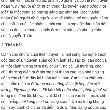
cho nền văn học nhiều tác phẩm có giá trị và có thể nói truyện
ngắn
“Chữ người tử tù”
(trích trong tập truyện
Vang bóng một
thời”
là một trong số những sáng tác như thế. Đọc truyện
ngắn
Chữ người tử tù
người đọc sẽ không thể nào quên cảnh
cho chữ ở cuối tác phẩm – một cảnh tượng độc đáo, hấp dẫn
và qua đó cho chúng ta thấy được tài năng và phong cáhc
của Nguyễn Tuân.
2, Thân bài
Cảnh cho chữ ở cuối thiên truyện là một sáng tạo nghệ thuật
độc đáo của Nguyễn Tuân có ám ảnh sâu sắc tới bạn đọc và
là một cảnh tượng xưa nay chưa từng có. Lẽ thường, cho
chữ thường diễn ra ở những nơi thanh cao, tao nhã nhưng
cảnh cho chữ ở đây lại hoàn toàn khác. Cảnh cho chữ trong
tác phẩm diễn ra ở
“trong một buồng tối chật hẹp, ẩm ướt,
tường đầy mạng nhện, đất bừa bãi phân chuột, phân gián”
và
trong một đêm tối, khi vạn vật đã chìm sâu vào tĩnh mịch, chỉ
còn
“vẳng một tiếng mõ trên vọng canh”.
Để rồi trong khung
cảnh ấy, cảnh cho chữ đã diễn ra dưới
“ánh sáng đỏ rực của