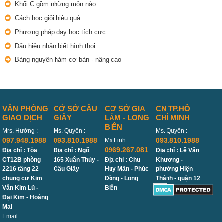
Khối C gồm những môn nào
Cách học giỏi hiệu quả
Phương pháp dạy học tích cực
Dấu hiệu nhận biết hình thoi
Bảng nguyên hàm cơ bản - nâng cao
VĂN PHÒNG
CỞ SỞ CẦU
CƠ SỞ GIA
CN TP.HỒ
GIAO DỊCH
GIẤY
LÂM - LONG
CHÍ MINH
BIÊN
Mrs. Hường :
Ms. Quyên :
Ms. Quyên :
097.948.1988
093.810.1988
093.810.1988
Ms Linh :
0969.267.081
Địa chỉ : Tòa
Địa chỉ : Ngõ
Địa chỉ : Lê Văn
CT12B phòng
165 Xuân Thủy -
Địa chỉ : Chu
Khương -
2216 tầng 22
Cầu Giấy
Huy Mân - Phúc
phường Hiện
chung cư Kim
Đồng - Long
Thành - quận 12
Văn Kim Lũ -
Biên
Đại Kim - Hoàng
Mai
Email :