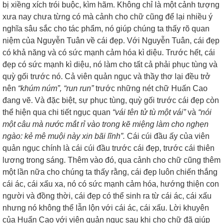
bị xiềng xích trói buộc, kìm hãm. Không chỉ là một cảnh tượng
xưa nay chưa từng có mà cảnh cho chữ cũng để lại nhiều ý
nghĩa sâu sắc cho tác phẩm, nó giúp chúng ta thấy rõ quan
niệm của Nguyễn Tuân về cái đẹp. Với Nguyễn Tuân, cái đẹp
có khả năng và có sức mạnh cảm hóa kì diệu. Trước hết, cái
đẹp có sức mạnh kì diệu, nó làm cho tất cả phải phục tùng và
quỳ gối trước nó. Cả viên quản ngục và thầy thơ lại đều trở
nên
“khúm núm”, “run run”
trước những nét chữ Huấn Cao
đang vẽ. Và đặc biệt, sự phục tùng, quỳ gối trước cái đẹp còn
thể hiện qua chi tiết ngục quan
“vái tên tử tù một vái”
và
“nói
một câu mà nước mắt rỉ vào trong kẽ miệng làm cho nghẹn
ngào: kẻ mê muội này xin bãi lĩnh”.
Cái cúi đầu ấy của viên
quản ngục chính là cái cúi đầu trước cái đẹp, trước cái thiên
lương trong sáng. Thêm vào đó, qua cảnh cho chữ cũng thêm
một lần nữa cho chúng ta thấy rằng, cái đẹp luôn chiến thắng
cái ác, cái xấu xa, nó có sức mạnh cảm hóa, hướng thiện con
người và đồng thời, cái đẹp có thể sinh ra từ cái ác, cái xấu
nhưng nó không thể lẫn lộn với cái ác, cái xấu. Lời khuyên
của Huấn Cao với viên quản ngục sau khi cho chữ đã giúp