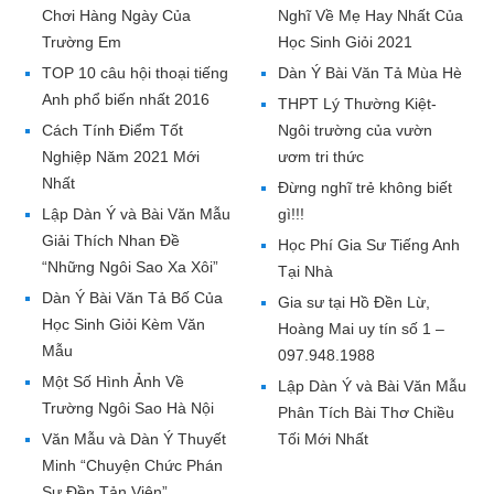
Chơi Hàng Ngày Của
Nghĩ Về Mẹ Hay Nhất Của
Trường Em
Học Sinh Giỏi 2021
TOP 10 câu hội thoại tiếng
Dàn Ý Bài Văn Tả Mùa Hè
Anh phổ biến nhất 2016
THPT Lý Thường Kiệt-
Cách Tính Điểm Tốt
Ngôi trường của vườn
Nghiệp Năm 2021 Mới
ươm tri thức
Nhất
Đừng nghĩ trẻ không biết
Lập Dàn Ý và Bài Văn Mẫu
gì!!!
Giải Thích Nhan Đề
Học Phí Gia Sư Tiếng Anh
“Những Ngôi Sao Xa Xôi”
Tại Nhà
Dàn Ý Bài Văn Tả Bố Của
Gia sư tại Hồ Đền Lừ,
Học Sinh Giỏi Kèm Văn
Hoàng Mai uy tín số 1 –
Mẫu
097.948.1988
Một Số Hình Ảnh Về
Lập Dàn Ý và Bài Văn Mẫu
Trường Ngôi Sao Hà Nội
Phân Tích Bài Thơ Chiều
Văn Mẫu và Dàn Ý Thuyết
Tối Mới Nhất
Minh “Chuyện Chức Phán
Sự Đền Tản Viên”